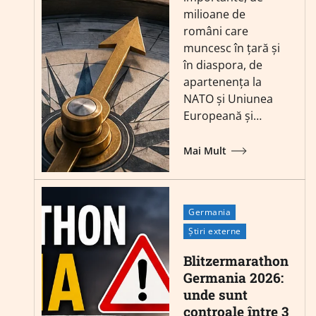
milioane de
români care
muncesc în țară și
în diaspora, de
apartenența la
NATO și Uniunea
Europeană și…
Mai Mult
Germania
Știri externe
Blitzermarathon
Germania 2026:
unde sunt
controale între 3