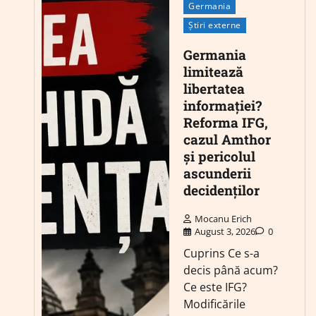
Germania
Știri externe
Germania
limitează
libertatea
informației?
Reforma IFG,
cazul Amthor
și pericolul
ascunderii
decidenților
Mocanu Erich
August 3, 2026
0
Cuprins Ce s-a
decis până acum?
Ce este IFG?
Modificările