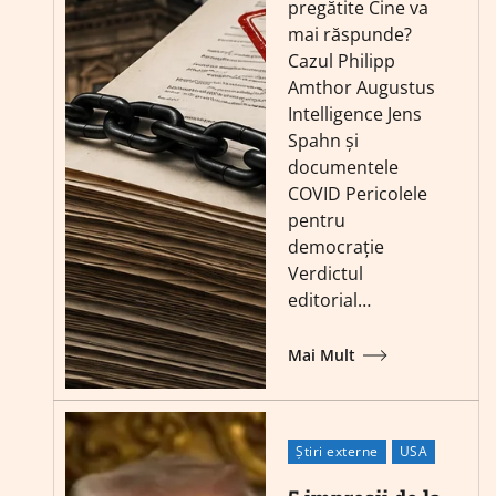
pregătite Cine va
mai răspunde?
Cazul Philipp
Amthor Augustus
Intelligence Jens
Spahn și
documentele
COVID Pericolele
pentru
democrație
Verdictul
editorial…
Mai Mult
Știri externe
USA