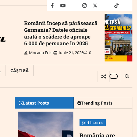
facebook
youtube
Mail
instagram
twitter
truth
tiktok
wha
Românii încep să părăsească
Germania? Datele oficiale
arată o scădere de aproape
6.000 de persoane în 2025
Mocanu Erich
Iunie 21, 2026
0
L
CÂȘTIGĂ
Latest Posts
Trending Posts
Știri Interne
România are