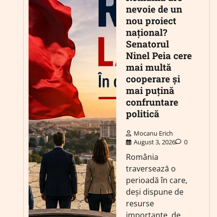
nevoie de un
nou proiect
național?
Senatorul
Ninel Peia cere
mai multă
cooperare și
mai puțină
confruntare
politică
Mocanu Erich
August 3, 2026
0
România
traversează o
perioadă în care,
deși dispune de
resurse
importante, de