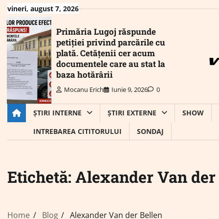
Skip
vineri, august 7, 2026
to
content
Primăria Lugoj răspunde
petiției privind parcările cu
plată. Cetățenii cer acum
documentele care au stat la
baza hotărârii
Mocanu Erich
Iunie 9, 2026
0
ȘTIRI INTERNE
ȘTIRI EXTERNE
SHOW
INTREBAREA CITITORULUI
SONDAJ
Etichetă:
Alexander Van der 
Home
Blog
Alexander Van der Bellen