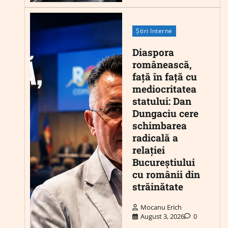
Știri Interne
Diaspora
românească,
față în față cu
mediocritatea
statului: Dan
Dungaciu cere
schimbarea
radicală a
relației
Bucureștiului
cu românii din
străinătate
Mocanu Erich
August 3, 2026
0