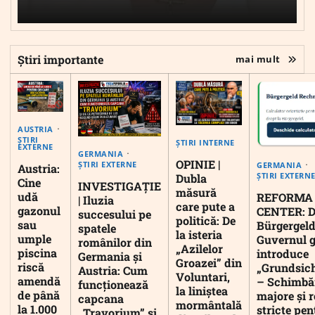
Știri importante
mai mult
AUSTRIA
ȘTIRI
ȘTIRI INTERNE
EXTERNE
GERMANIA
OPINIE |
ȘTIRI EXTERNE
GERMANIA
Austria:
ȘTIRI EXTERN
Dubla
Cine
INVESTIGAȚIE
măsură
udă
REFORMA
| Iluzia
care pute a
gazonul
CENTER: D
succesului pe
politică: De
sau
Bürgergeld
spatele
la isteria
umple
Guvernul 
românilor din
„Azilelor
piscina
introduce
Germania și
Groazei” din
riscă
„Grundsic
Austria: Cum
Voluntari,
amendă
– Schimbă
funcționează
la liniștea
de până
majore și r
capcana
mormântală
la 1.000
stricte pen
„Travorium” și