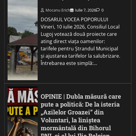
Mocanu Erich
Iulie 7, 2026
0
DOSARUL VOCEA POPORULUI
Vineri, 10 iulie 2026, Consiliul Local
Lugoj votează două proiecte care
ating direct viața oamenilor:
tarifele pentru Ștrandul Municipal
și ajustarea tarifelor la salubrizare.
Întrebarea este simplă:…
OPINIE | Dubla măsură care
pute a politică: De la isteria
„Azilelor Groazei” din
Voluntari, la liniștea
mormântală din Bihorul
PNL și al lui Ilie Bolojan