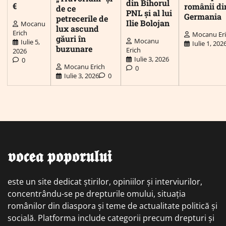
din Bihorul
€
românii di
de ce
PNL și al lui
Germania
petrecerile de
Ilie Bolojan
Mocanu
lux ascund
Erich
Mocanu Er
găuri în
Mocanu
Iulie 5,
Iulie 1, 202
buzunare
Erich
2026
Iulie 3, 2026
0
Mocanu Erich
0
Iulie 3, 2026
0
𝖛𝖔𝖈𝖊𝖆 𝖕𝖔𝖕𝖔𝖗𝖚𝖑𝖚𝖎
este un site dedicat știrilor, opiniilor și interviurilor,
concentrându-se pe drepturile omului, situația
românilor din diaspora și teme de actualitate politică și
socială. Platforma include categorii precum drepturi și