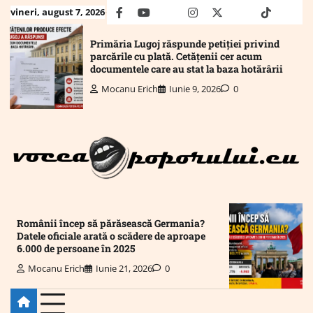
Skip
vineri, august 7, 2026
facebook
youtube
Mail
instagram
twitter
truth
tiktok
wha
to
content
Primăria Lugoj răspunde petiției privind
parcările cu plată. Cetățenii cer acum
documentele care au stat la baza hotărârii
Mocanu Erich
Iunie 9, 2026
0
Românii încep să părăsească Germania?
Datele oficiale arată o scădere de aproape
6.000 de persoane în 2025
Mocanu Erich
Iunie 21, 2026
0