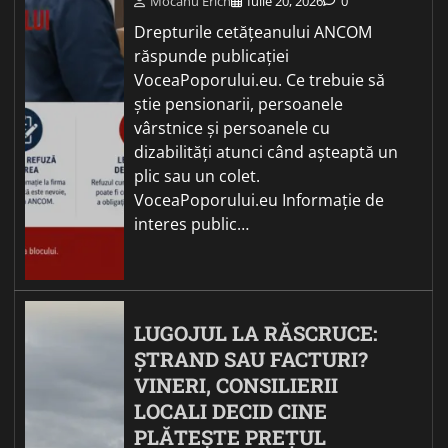
Mocanu Erich
Iulie 20, 2026
0
Drepturile cetățeanului ANCOM
răspunde publicației
VoceaPoporului.eu. Ce trebuie să
știe pensionarii, persoanele
vârstnice și persoanele cu
dizabilități atunci când așteaptă un
plic sau un colet.
VoceaPoporului.eu Informație de
interes public…
LUGOJUL LA RĂSCRUCE:
ȘTRAND SAU FACTURI?
VINERI, CONSILIERII
LOCALI DECID CINE
PLĂTEȘTE PREȚUL