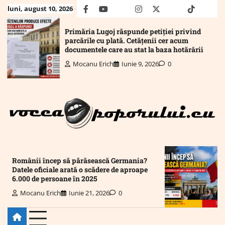
Skip
luni, august 10, 2026
facebook
youtube
Mail
instagram
twitter
truth
tiktok
wha
to
content
Primăria Lugoj răspunde petiției privind
parcările cu plată. Cetățenii cer acum
documentele care au stat la baza hotărârii
Mocanu Erich
Iunie 9, 2026
0
Românii încep să părăsească Germania?
Datele oficiale arată o scădere de aproape
6.000 de persoane în 2025
Mocanu Erich
Iunie 21, 2026
0