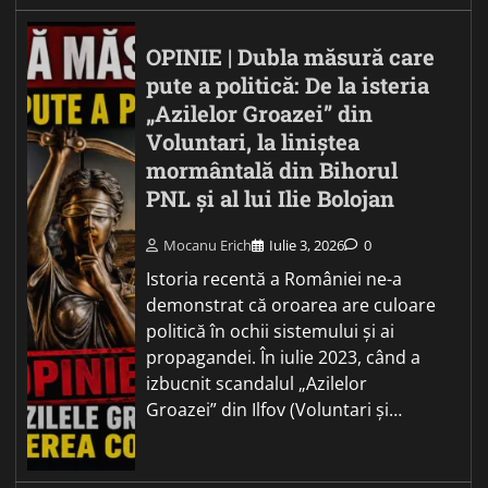
OPINIE | Dubla măsură care
pute a politică: De la isteria
„Azilelor Groazei” din
Voluntari, la liniștea
mormântală din Bihorul
PNL și al lui Ilie Bolojan
Mocanu Erich
Iulie 3, 2026
0
Istoria recentă a României ne-a
demonstrat că oroarea are culoare
politică în ochii sistemului și ai
propagandei. În iulie 2023, când a
izbucnit scandalul „Azilelor
Groazei” din Ilfov (Voluntari și…