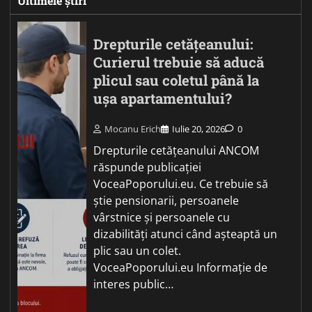
Ultimele știri
Drepturile cetățeanului:
Curierul trebuie să aducă
plicul sau coletul până la
ușa apartamentului?
Mocanu Erich
Iulie 20, 2026
0
Drepturile cetățeanului ANCOM
răspunde publicației
VoceaPoporului.eu. Ce trebuie să
știe pensionarii, persoanele
vârstnice și persoanele cu
dizabilități atunci când așteaptă un
plic sau un colet.
VoceaPoporului.eu Informație de
interes public…