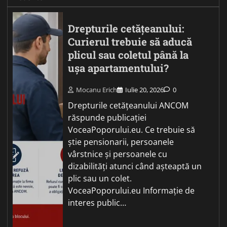
Drepturile cetățeanului:
Curierul trebuie să aducă
plicul sau coletul până la
ușa apartamentului?
Mocanu Erich
Iulie 20, 2026
0
Drepturile cetățeanului ANCOM
răspunde publicației
VoceaPoporului.eu. Ce trebuie să
știe pensionarii, persoanele
vârstnice și persoanele cu
dizabilități atunci când așteaptă un
plic sau un colet.
VoceaPoporului.eu Informație de
interes public…