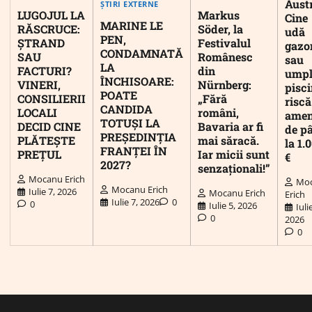
Austr
ȘTIRI EXTERNE
LUGOJUL LA
Markus
Cine
MARINE LE
RĂSCRUCE:
Söder, la
udă
PEN,
ȘTRAND
Festivalul
gazo
CONDAMNATĂ
SAU
Românesc
sau
LA
FACTURI?
din
umpl
ÎNCHISOARE:
VINERI,
Nürnberg:
pisc
POATE
CONSILIERII
„Fără
riscă
CANDIDA
LOCALI
români,
ame
TOTUȘI LA
DECID CINE
Bavaria ar fi
de p
PREȘEDINȚIA
PLĂTEȘTE
mai săracă.
la 1.
FRANȚEI ÎN
PREȚUL
Iar micii sunt
€
2027?
senzaționali!”
Mocanu Erich
Mo
Mocanu Erich
Iulie 7, 2026
Mocanu Erich
Erich
Iulie 7, 2026
0
0
Iulie 5, 2026
Iuli
0
2026
0