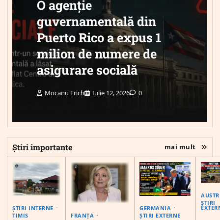
O agenție
guvernamentală din
Puerto Rico a expus 1
milion de numere de
asigurare socială
Mocanu Erich
Iulie 12, 2026
0
Știri importante
mai mult
AUSTR
ȘTIRI
EXTER
ȘTIRI INTERNE
GERMANIA
FRANȚA
TIMIS
ȘTIRI EXTERNE