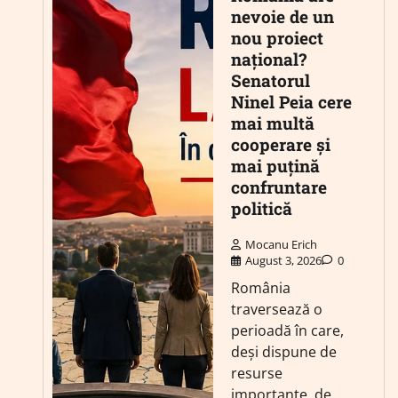
nevoie de un
nou proiect
național?
Senatorul
Ninel Peia cere
mai multă
cooperare și
mai puțină
confruntare
politică
Mocanu Erich
August 3, 2026
0
România
traversează o
perioadă în care,
deși dispune de
resurse
importante, de