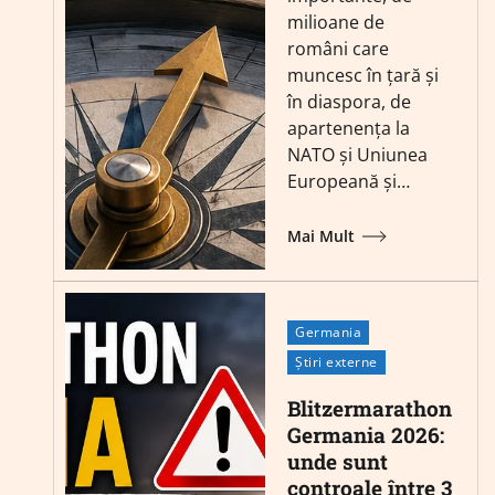
milioane de
români care
muncesc în țară și
în diaspora, de
apartenența la
NATO și Uniunea
Europeană și…
Mai Mult
Germania
Știri externe
Blitzermarathon
Germania 2026:
unde sunt
controale între 3