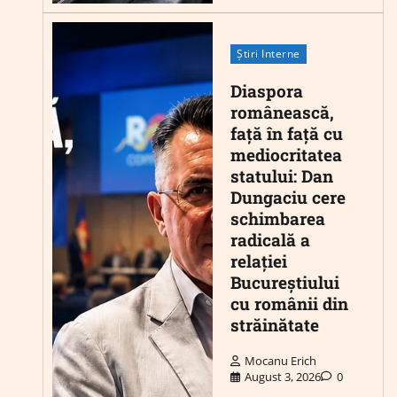
Știri Interne
Diaspora
românească,
față în față cu
mediocritatea
statului: Dan
Dungaciu cere
schimbarea
radicală a
relației
Bucureștiului
cu românii din
străinătate
Mocanu Erich
August 3, 2026
0