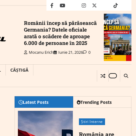
facebook
youtube
Mail
instagram
twitter
truth
tiktok
wha
Românii încep să părăsească
Germania? Datele oficiale
arată o scădere de aproape
6.000 de persoane în 2025
Mocanu Erich
Iunie 21, 2026
0
L
CÂȘTIGĂ
Latest Posts
Trending Posts
Știri Interne
România are