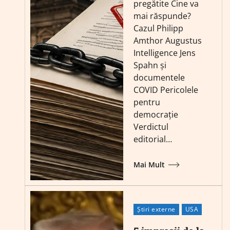
pregătite Cine va
mai răspunde?
Cazul Philipp
Amthor Augustus
Intelligence Jens
Spahn și
documentele
COVID Pericolele
pentru
democrație
Verdictul
editorial…
Mai Mult
Știri externe
USA