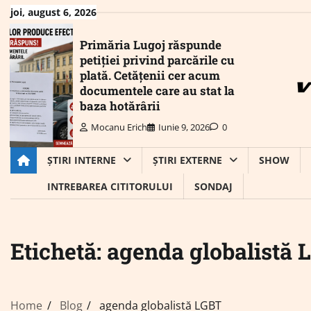
Skip
joi, august 6, 2026
to
content
Primăria Lugoj răspunde
petiției privind parcările cu
plată. Cetățenii cer acum
documentele care au stat la
baza hotărârii
Mocanu Erich
Iunie 9, 2026
0
ȘTIRI INTERNE
ȘTIRI EXTERNE
SHOW
INTREBAREA CITITORULUI
SONDAJ
Etichetă:
agenda globalistă 
Home
Blog
agenda globalistă LGBT