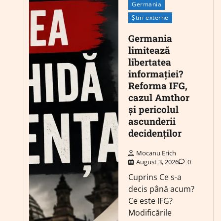
Germania
Știri externe
Germania
limitează
libertatea
informației?
Reforma IFG,
cazul Amthor
și pericolul
ascunderii
decidenților
Mocanu Erich
August 3, 2026
0
Cuprins Ce s-a
decis până acum?
Ce este IFG?
Modificările