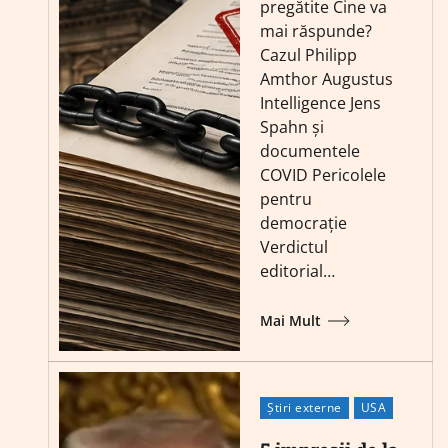
pregătite Cine va
mai răspunde?
Cazul Philipp
Amthor Augustus
Intelligence Jens
Spahn și
documentele
COVID Pericolele
pentru
democrație
Verdictul
editorial…
Mai Mult
Știri externe
USA