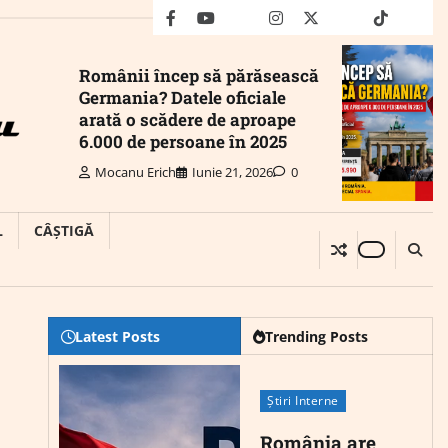
facebook
youtube
Mail
instagram
twitter
truth
tiktok
wha
Românii încep să părăsească
Germania? Datele oficiale
arată o scădere de aproape
6.000 de persoane în 2025
Mocanu Erich
Iunie 21, 2026
0
L
CÂȘTIGĂ
Latest Posts
Trending Posts
Știri Interne
România are