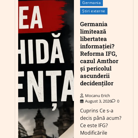
Germania
Știri externe
Germania
limitează
libertatea
informației?
Reforma IFG,
cazul Amthor
și pericolul
ascunderii
decidenților
Mocanu Erich
August 3, 2026
0
Cuprins Ce s-a
decis până acum?
Ce este IFG?
Modificările