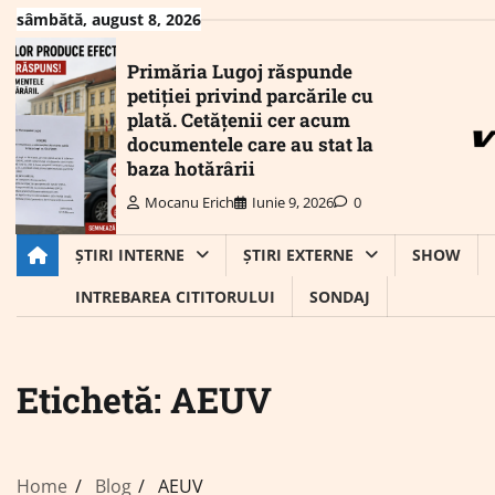
Skip
sâmbătă, august 8, 2026
to
content
Primăria Lugoj răspunde
petiției privind parcările cu
plată. Cetățenii cer acum
documentele care au stat la
baza hotărârii
Mocanu Erich
Iunie 9, 2026
0
ȘTIRI INTERNE
ȘTIRI EXTERNE
SHOW
INTREBAREA CITITORULUI
SONDAJ
Etichetă:
AEUV
Home
Blog
AEUV