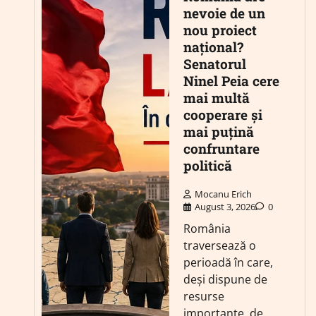
nevoie de un
nou proiect
național?
Senatorul
Ninel Peia cere
mai multă
cooperare și
mai puțină
confruntare
politică
Mocanu Erich
August 3, 2026
0
România
traversează o
perioadă în care,
deși dispune de
resurse
importante, de