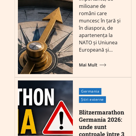
milioane de
români care
muncesc în țară și
în diaspora, de
apartenența la
NATO și Uniunea
Europeană și…
Mai Mult
Germania
Știri externe
Blitzermarathon
Germania 2026:
unde sunt
controale între 3