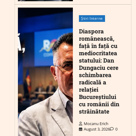
Știri Interne
Diaspora
românească,
față în față cu
mediocritatea
statului: Dan
Dungaciu cere
schimbarea
radicală a
relației
Bucureștiului
cu românii din
străinătate
Mocanu Erich
August 3, 2026
0