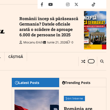
facebook
youtube
Mail
instagram
twitter
truth
tiktok
wha
Românii încep să părăsească
Germania? Datele oficiale
arată o scădere de aproape
6.000 de persoane în 2025
Mocanu Erich
Iunie 21, 2026
0
L
CÂȘTIGĂ
Latest Posts
Trending Posts
Știri Interne
România are