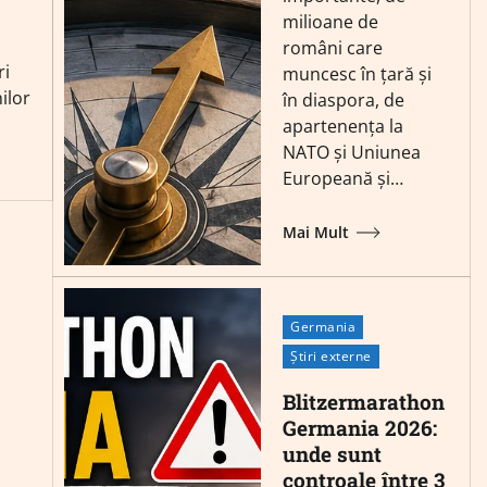
milioane de
români care
ri
muncesc în țară și
ilor
în diaspora, de
apartenența la
NATO și Uniunea
Europeană și…
Mai Mult
Germania
Știri externe
Blitzermarathon
Germania 2026:
unde sunt
controale între 3