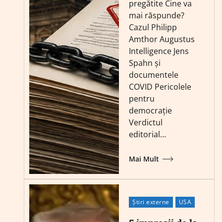
pregătite Cine va
mai răspunde?
Cazul Philipp
Amthor Augustus
Intelligence Jens
Spahn și
documentele
COVID Pericolele
pentru
democrație
Verdictul
editorial…
Mai Mult
Știri externe
USA