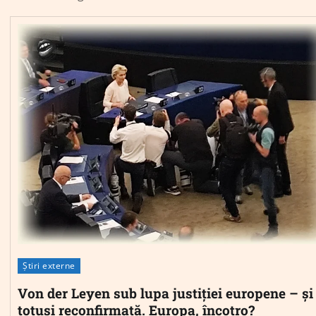
Știri externe
Von der Leyen sub lupa justiției europene – și
totuși reconfirmată. Europa, încotro?