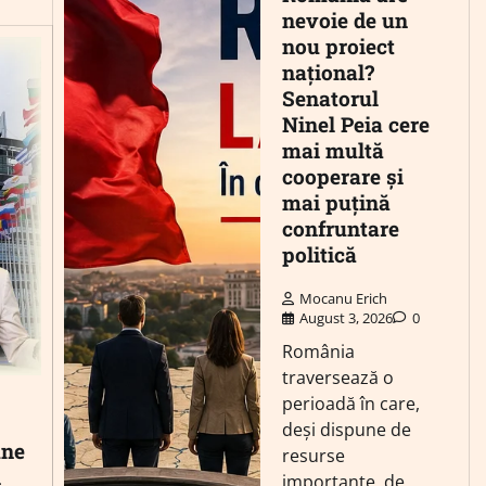
nevoie de un
nou proiect
național?
Senatorul
Ninel Peia cere
mai multă
cooperare și
mai puțină
confruntare
politică
Mocanu Erich
August 3, 2026
0
România
traversează o
perioadă în care,
deși dispune de
une
resurse
n
importante, de