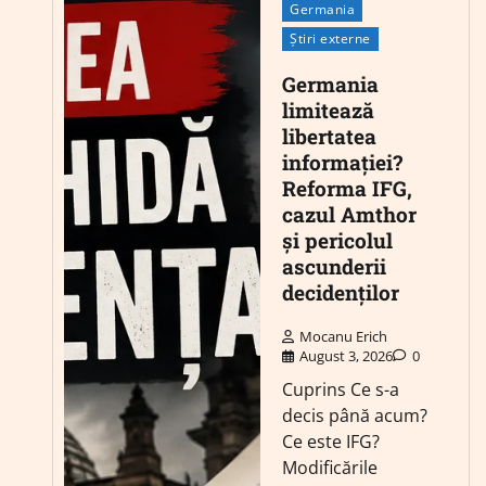
Germania
Știri externe
Germania
limitează
libertatea
informației?
Reforma IFG,
cazul Amthor
și pericolul
ascunderii
decidenților
Mocanu Erich
August 3, 2026
0
Cuprins Ce s-a
decis până acum?
Ce este IFG?
Modificările