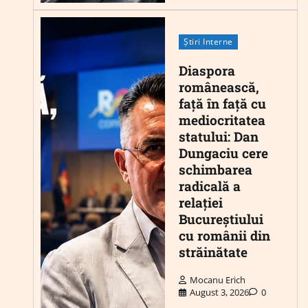
Știri Interne
Diaspora
românească,
față în față cu
mediocritatea
statului: Dan
Dungaciu cere
schimbarea
radicală a
relației
Bucureștiului
cu românii din
străinătate
Mocanu Erich
August 3, 2026
0