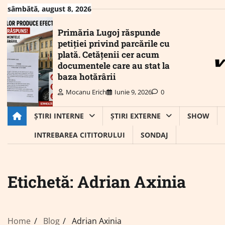
Skip
sâmbătă, august 8, 2026
to
content
Primăria Lugoj răspunde
petiției privind parcările cu
plată. Cetățenii cer acum
documentele care au stat la
baza hotărârii
Mocanu Erich
Iunie 9, 2026
0
ȘTIRI INTERNE
ȘTIRI EXTERNE
SHOW
INTREBAREA CITITORULUI
SONDAJ
Etichetă:
Adrian Axinia
Home
Blog
Adrian Axinia