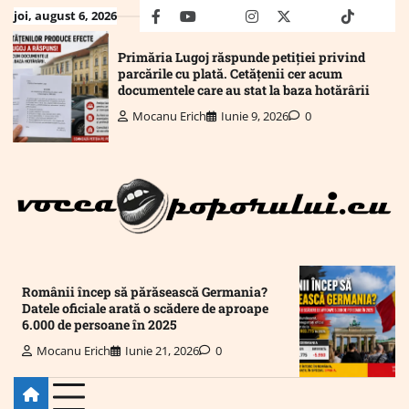
Skip
joi, august 6, 2026
facebook
youtube
Mail
instagram
twitter
truth
tiktok
wha
to
content
Primăria Lugoj răspunde petiției privind
parcările cu plată. Cetățenii cer acum
documentele care au stat la baza hotărârii
Mocanu Erich
Iunie 9, 2026
0
Românii încep să părăsească Germania?
Datele oficiale arată o scădere de aproape
6.000 de persoane în 2025
Mocanu Erich
Iunie 21, 2026
0