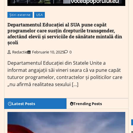
Știri externe
USA
Departamentul Educației al SUA pune capăt
programelor care susțin drepturile transgen­der,
afectând elevii și serviciile de sănătate mintală din
școli
Redactie
Februarie 10, 2025
0
Departamentul Educației din Statele Unite a
informat angajații săi vineri seara că va pune capăt
tuturor programelor, contractelor și politicilor care
„nu afirmă realitatea sexului […]
Latest Posts
Trending Posts