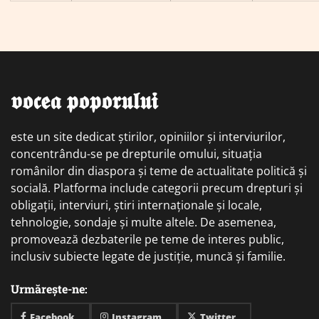
𝖛𝖔𝖈𝖊𝖆 𝖕𝖔𝖕𝖔𝖗𝖚𝖑𝖚𝖎
este un site dedicat știrilor, opiniilor și interviurilor,
concentrându-se pe drepturile omului, situația
românilor din diaspora și teme de actualitate politică și
socială. Platforma include categorii precum drepturi și
obligații, interviuri, știri internaționale și locale,
tehnologie, sondaje și multe altele. De asemenea,
promovează dezbaterile pe teme de interes public,
inclusiv subiecte legate de justiție, muncă și familie.
Urmărește-ne:
Facebook
Instagram
Twitter