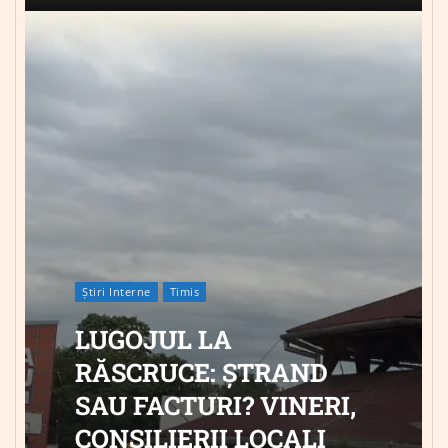
Știri Interne
Timis
LUGOJUL LA
RĂSCRUCE: ȘTRAND
SAU FACTURI? VINERI,
CONSILIERII LOCALI