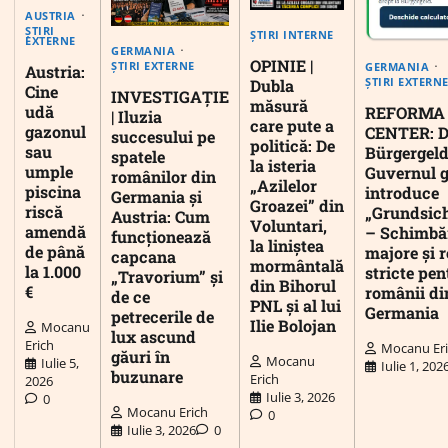
AUSTRIA
ȘTIRI
ȘTIRI INTERNE
EXTERNE
GERMANIA
OPINIE |
ȘTIRI EXTERNE
GERMANIA
Austria:
ȘTIRI EXTERN
Dubla
Cine
INVESTIGAȚIE
măsură
udă
REFORMA
| Iluzia
care pute a
gazonul
CENTER: D
succesului pe
politică: De
sau
Bürgergeld
spatele
la isteria
umple
Guvernul 
românilor din
„Azilelor
piscina
introduce
Germania și
Groazei” din
riscă
„Grundsic
Austria: Cum
Voluntari,
amendă
– Schimbă
funcționează
la liniștea
de până
majore și r
capcana
mormântală
la 1.000
stricte pen
„Travorium” și
din Bihorul
€
românii di
de ce
PNL și al lui
Germania
petrecerile de
Ilie Bolojan
Mocanu
lux ascund
Erich
Mocanu Er
găuri în
Mocanu
Iulie 5,
Iulie 1, 202
buzunare
Erich
2026
Iulie 3, 2026
0
Mocanu Erich
0
Iulie 3, 2026
0