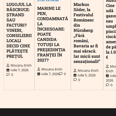
Austr
ȘTIRI EXTERNE
LUGOJUL LA
Markus
Cine
MARINE LE
RĂSCRUCE:
Söder, la
udă
PEN,
ȘTRAND
Festivalul
gazo
CONDAMNATĂ
SAU
Românesc
sau
LA
FACTURI?
din
umpl
ÎNCHISOARE:
VINERI,
Nürnberg:
pisc
POATE
CONSILIERII
„Fără
riscă
CANDIDA
LOCALI
români,
ame
TOTUȘI LA
DECID CINE
Bavaria ar fi
de p
PREȘEDINȚIA
PLĂTEȘTE
mai săracă.
la 1.
FRANȚEI ÎN
PREȚUL
Iar micii sunt
€
2027?
senzaționali!”
Mocanu Erich
Mo
Mocanu Erich
Iulie 7, 2026
Mocanu Erich
Erich
Iulie 7, 2026
0
0
Iulie 5, 2026
Iuli
0
2026
0