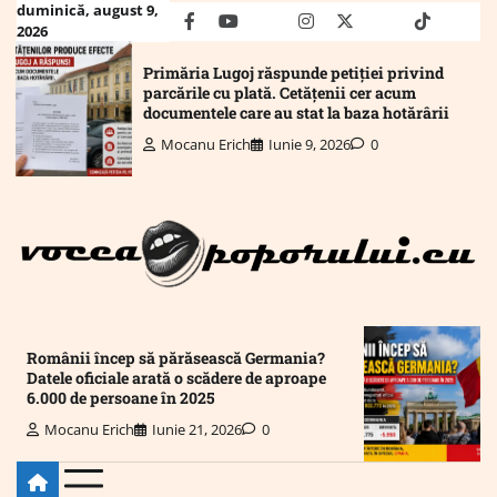
Skip
duminică, august 9,
facebook
youtube
Mail
instagram
twitter
truth
tiktok
wha
2026
to
content
Primăria Lugoj răspunde petiției privind
parcările cu plată. Cetățenii cer acum
documentele care au stat la baza hotărârii
Mocanu Erich
Iunie 9, 2026
0
Românii încep să părăsească Germania?
Datele oficiale arată o scădere de aproape
6.000 de persoane în 2025
Mocanu Erich
Iunie 21, 2026
0