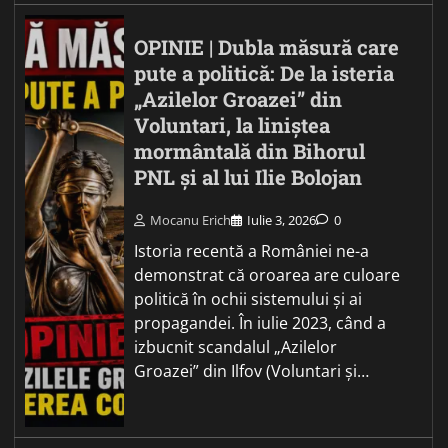
OPINIE | Dubla măsură care
pute a politică: De la isteria
„Azilelor Groazei” din
Voluntari, la liniștea
mormântală din Bihorul
PNL și al lui Ilie Bolojan
Mocanu Erich
Iulie 3, 2026
0
Istoria recentă a României ne-a
demonstrat că oroarea are culoare
politică în ochii sistemului și ai
propagandei. În iulie 2023, când a
izbucnit scandalul „Azilelor
Groazei” din Ilfov (Voluntari și…