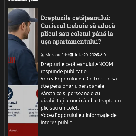
Drepturile cetățeanului:
Curierul trebuie să aducă
plicul sau coletul până la
ușa apartamentului?
Mocanu Erich
Iulie 20, 2026
0
Drepturile cetățeanului ANCOM
răspunde publicației
VoceaPoporului.eu. Ce trebuie să
știe pensionarii, persoanele
vârstnice și persoanele cu
dizabilități atunci când așteaptă un
plic sau un colet.
VoceaPoporului.eu Informație de
interes public…