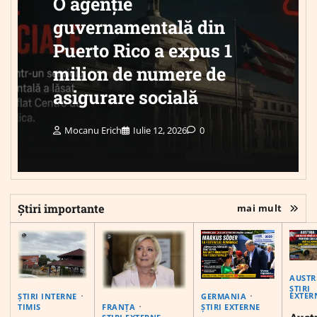
O agenție
guvernamentală din
Puerto Rico a expus 1
milion de numere de
asigurare socială
Mocanu Erich
Iulie 12, 2026
0
Știri importante
mai mult
AUSTR
ȘTIRI
EXTER
ȘTIRI INTERNE
GERMANIA
FRANȚA
TIMIS
ȘTIRI EXTERNE