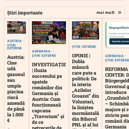
Știri importante
mai mult
AUSTRIA
ȘTIRI
ȘTIRI INTERNE
EXTERNE
GERMANIA
OPINIE |
ȘTIRI EXTERNE
GERMANIA
Austria:
ȘTIRI EXTERN
Dubla
Cine
INVESTIGAȚIE
măsură
udă
REFORMA
| Iluzia
care pute a
gazonul
CENTER: D
succesului pe
politică: De
sau
Bürgergeld
spatele
la isteria
umple
Guvernul 
românilor din
„Azilelor
piscina
introduce
Germania și
Groazei” din
riscă
„Grundsic
Austria: Cum
Voluntari,
amendă
– Schimbă
funcționează
la liniștea
de până
majore și r
capcana
mormântală
la 1.000
stricte pen
„Travorium” și
din Bihorul
€
românii di
de ce
PNL și al lui
Germania
petrecerile de