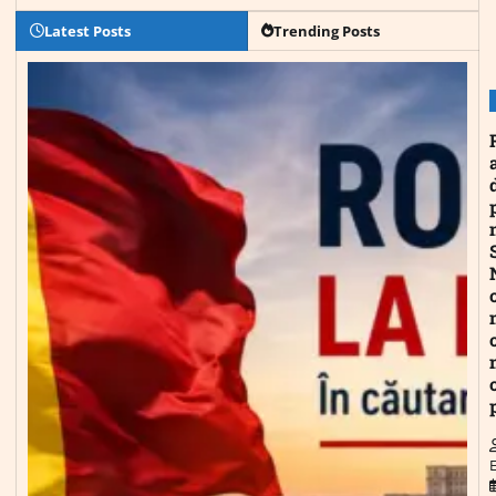
Latest Posts
Trending Posts
E