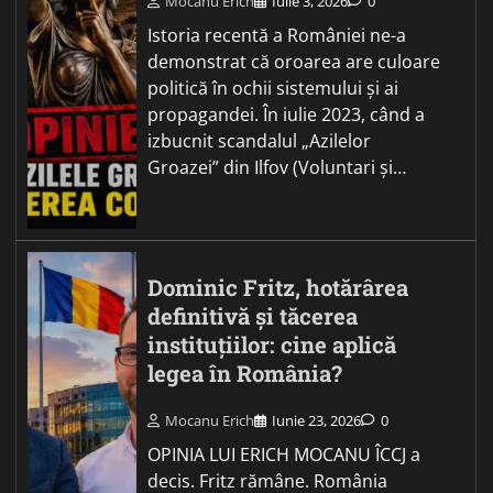
Mocanu Erich
Iulie 3, 2026
0
Istoria recentă a României ne-a
demonstrat că oroarea are culoare
politică în ochii sistemului și ai
propagandei. În iulie 2023, când a
izbucnit scandalul „Azilelor
Groazei” din Ilfov (Voluntari și…
Dominic Fritz, hotărârea
definitivă și tăcerea
instituțiilor: cine aplică
legea în România?
Mocanu Erich
Iunie 23, 2026
0
OPINIA LUI ERICH MOCANU ÎCCJ a
decis. Fritz rămâne. România