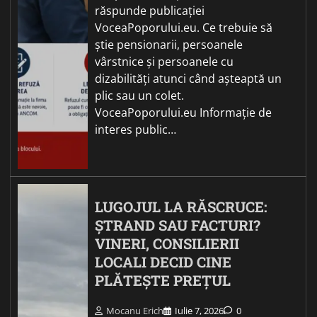
răspunde publicației
VoceaPoporului.eu. Ce trebuie să
știe pensionarii, persoanele
vârstnice și persoanele cu
dizabilități atunci când așteaptă un
plic sau un colet.
VoceaPoporului.eu Informație de
interes public…
LUGOJUL LA RĂSCRUCE:
ȘTRAND SAU FACTURI?
VINERI, CONSILIERII
LOCALI DECID CINE
PLĂTEȘTE PREȚUL
Mocanu Erich
Iulie 7, 2026
0