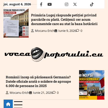
Skip
joi, august 6, 2026
facebook
youtube
Mail
instagram
twitter
truth
tiktok
wha
to
content
Primăria Lugoj răspunde petiției privind
parcările cu plată. Cetățenii cer acum
documentele care au stat la baza hotărârii
Mocanu Erich
Iunie 9, 2026
0
Românii încep să părăsească Germania?
Datele oficiale arată o scădere de aproape
6.000 de persoane în 2025
Mocanu Erich
Iunie 21, 2026
0