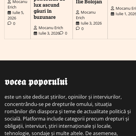
Ilie Bolojan
Mocanu
lux ascund
Erich
Mocanu Er
găuri în
Mocanu
Iulie 5,
Iulie 1, 202
buzunare
Erich
2026
Iulie 3, 2026
0
Mocanu Erich
0
Iulie 3, 2026
0
𝖛𝖔𝖈𝖊𝖆 𝖕𝖔𝖕𝖔𝖗𝖚𝖑𝖚𝖎
este un site dedicat știrilor, opiniilor și interviurilor,
concentrându-se pe drepturile omului, situația
românilor din diaspora și teme de actualitate politică și
socială. Platforma include categorii precum drepturi și
obligații, interviuri, știri internaționale și locale,
tehnologie, sondaje și multe altele. De asemenea,