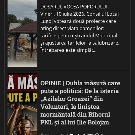
DOSARUL VOCEA POPORULUI
Vineri, 10 iulie 2026, Consiliul Local
Lugoj votează două proiecte care
ating direct viața oamenilor:
tarifele pentru Ștrandul Municipal
și ajustarea tarifelor la salubrizare.
Întrebarea este simplă:…
OPINIE | Dubla măsură care
pute a politică: De la isteria
„Azilelor Groazei” din
Voluntari, la liniștea
mormântală din Bihorul
PNL și al lui Ilie Bolojan