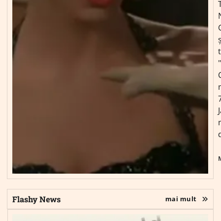
ș
Flashy News
mai mult