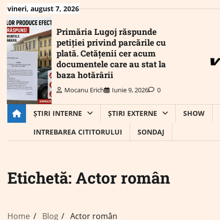
Skip
vineri, august 7, 2026
to
content
Primăria Lugoj răspunde
petiției privind parcările cu
plată. Cetățenii cer acum
documentele care au stat la
baza hotărârii
Mocanu Erich
Iunie 9, 2026
0
ȘTIRI INTERNE
ȘTIRI EXTERNE
SHOW
INTREBAREA CITITORULUI
SONDAJ
Etichetă:
Actor român
Home
Blog
Actor român