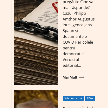
pregătite Cine va
mai răspunde?
Cazul Philipp
Amthor Augustus
Intelligence Jens
Spahn și
documentele
COVID Pericolele
pentru
democrație
Verdictul
editorial…
Mai Mult
Știri externe
USA