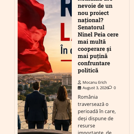
nevoie de un
nou proiect
național?
Senatorul
Ninel Peia cere
mai multă
cooperare și
mai puțină
confruntare
politică
Mocanu Erich
August 3, 2026
0
România
traversează o
perioadă în care,
deși dispune de
resurse
importante, de