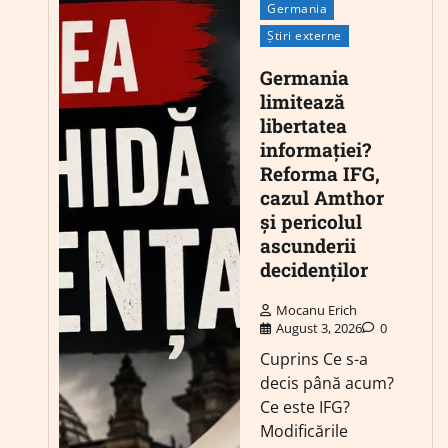
Germania
Știri externe
Germania
limitează
libertatea
informației?
Reforma IFG,
cazul Amthor
și pericolul
ascunderii
decidenților
Mocanu Erich
August 3, 2026
0
Cuprins Ce s-a
decis până acum?
Ce este IFG?
Modificările