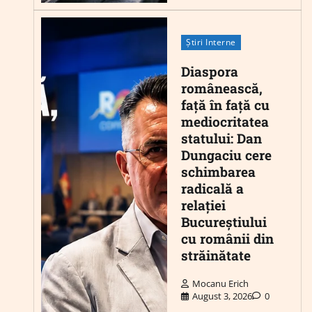
Știri Interne
Diaspora
românească,
față în față cu
mediocritatea
statului: Dan
Dungaciu cere
schimbarea
radicală a
relației
Bucureștiului
cu românii din
străinătate
Mocanu Erich
August 3, 2026
0