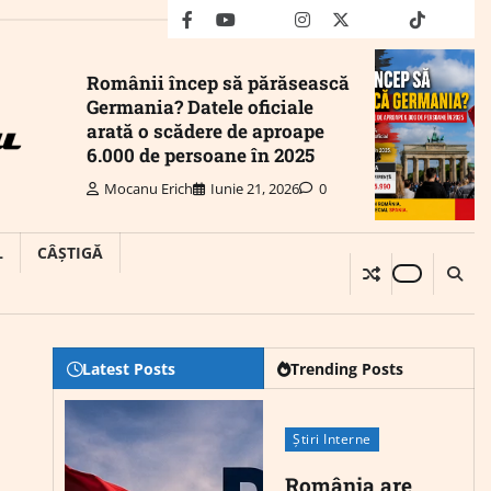
facebook
youtube
Mail
instagram
twitter
truth
tiktok
wha
Românii încep să părăsească
Germania? Datele oficiale
arată o scădere de aproape
6.000 de persoane în 2025
Mocanu Erich
Iunie 21, 2026
0
L
CÂȘTIGĂ
Latest Posts
Trending Posts
Știri Interne
România are