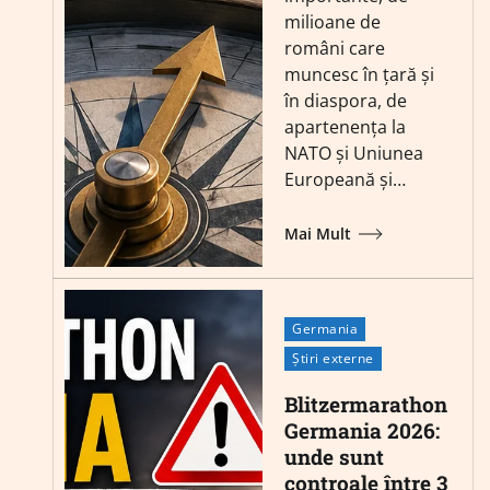
milioane de
români care
muncesc în țară și
în diaspora, de
apartenența la
NATO și Uniunea
Europeană și…
Mai Mult
Germania
Știri externe
Blitzermarathon
Germania 2026:
unde sunt
controale între 3