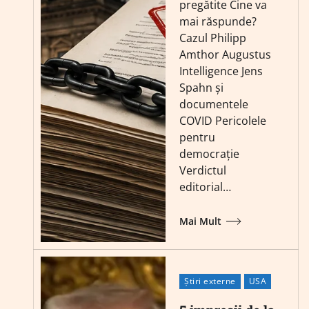
pregătite Cine va
mai răspunde?
Cazul Philipp
Amthor Augustus
Intelligence Jens
Spahn și
documentele
COVID Pericolele
pentru
democrație
Verdictul
editorial…
Mai Mult
Știri externe
USA