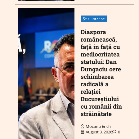
Știri Interne
Diaspora
românească,
față în față cu
mediocritatea
statului: Dan
Dungaciu cere
schimbarea
radicală a
relației
Bucureștiului
cu românii din
străinătate
Mocanu Erich
August 3, 2026
0