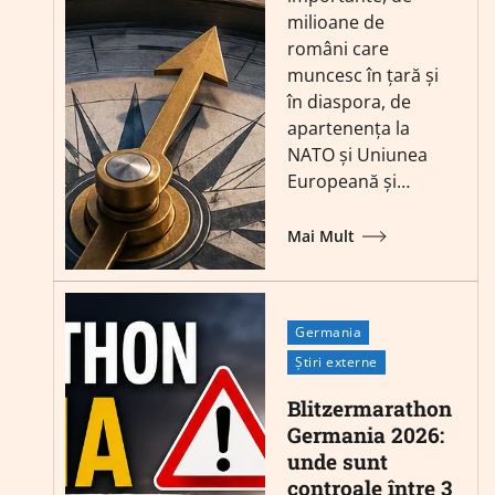
milioane de
români care
muncesc în țară și
în diaspora, de
apartenența la
NATO și Uniunea
Europeană și…
Mai Mult
Germania
Știri externe
Blitzermarathon
Germania 2026:
unde sunt
controale între 3