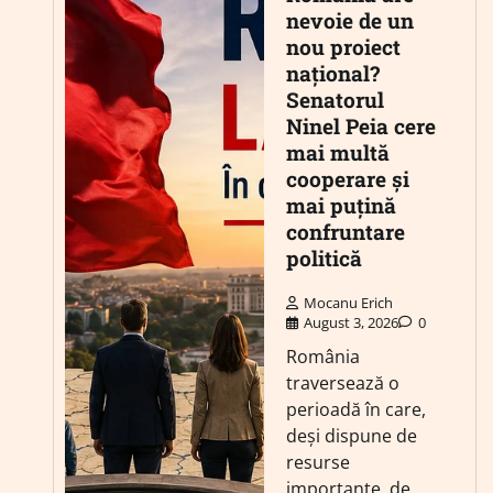
nevoie de un
nou proiect
național?
Senatorul
Ninel Peia cere
mai multă
cooperare și
mai puțină
confruntare
politică
Mocanu Erich
August 3, 2026
0
România
traversează o
perioadă în care,
deși dispune de
resurse
importante, de