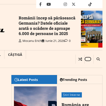
facebook
youtube
Mail
instagram
twitter
truth
tiktok
wha
Românii încep să părăsească
Germania? Datele oficiale
arată o scădere de aproape
6.000 de persoane în 2025
Mocanu Erich
Iunie 21, 2026
0
L
CÂȘTIGĂ
Latest Posts
Trending Posts
Știri Interne
România are