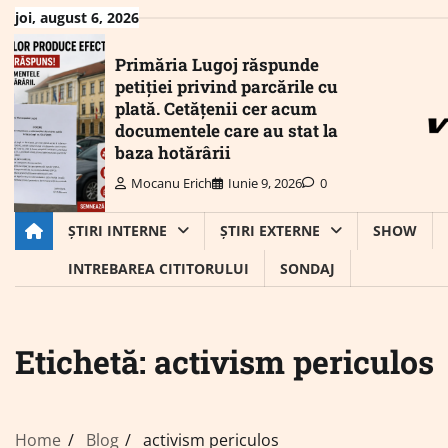
Skip
joi, august 6, 2026
to
content
Primăria Lugoj răspunde
petiției privind parcările cu
plată. Cetățenii cer acum
documentele care au stat la
baza hotărârii
Mocanu Erich
Iunie 9, 2026
0
ȘTIRI INTERNE
ȘTIRI EXTERNE
SHOW
INTREBAREA CITITORULUI
SONDAJ
Etichetă:
activism periculos
Home
Blog
activism periculos