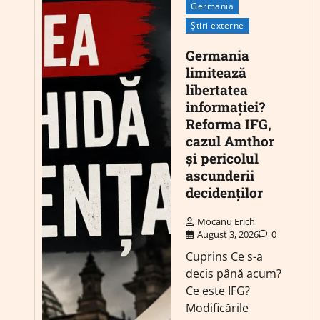
Germania
Știri externe
Germania
limitează
libertatea
informației?
Reforma IFG,
cazul Amthor
și pericolul
ascunderii
decidenților
Mocanu Erich
August 3, 2026
0
Cuprins Ce s-a
decis până acum?
Ce este IFG?
Modificările