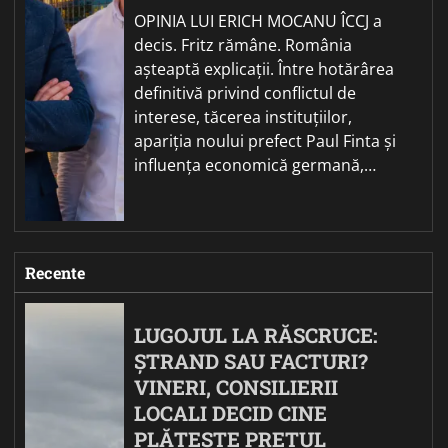
OPINIA LUI ERICH MOCANU ÎCCJ a
decis. Fritz rămâne. România
așteaptă explicații. Între hotărârea
definitivă privind conflictul de
interese, tăcerea instituțiilor,
apariția noului prefect Paul Finta și
influența economică germană,…
Recente
LUGOJUL LA RĂSCRUCE:
ȘTRAND SAU FACTURI?
VINERI, CONSILIERII
LOCALI DECID CINE
PLĂTEȘTE PREȚUL