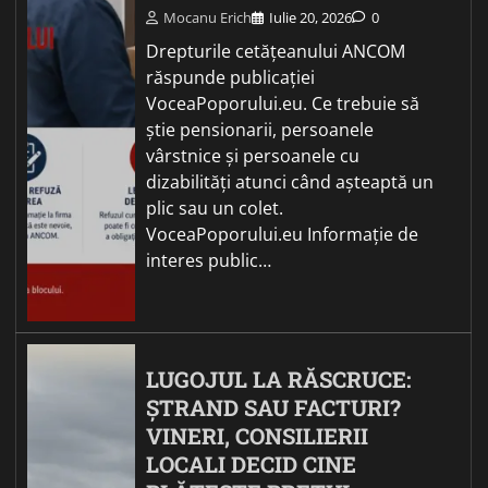
Mocanu Erich
Iulie 20, 2026
0
Drepturile cetățeanului ANCOM
răspunde publicației
VoceaPoporului.eu. Ce trebuie să
știe pensionarii, persoanele
vârstnice și persoanele cu
dizabilități atunci când așteaptă un
plic sau un colet.
VoceaPoporului.eu Informație de
interes public…
LUGOJUL LA RĂSCRUCE:
ȘTRAND SAU FACTURI?
VINERI, CONSILIERII
LOCALI DECID CINE