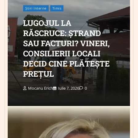
Știri Interne
Timis
LUGOJUL LA
RĂSCRUCE: ȘTRAND
SAU FACTURI? VINERI,
CONSILIERII LOCALI
DECID CINE PLĂTEȘTE
PREȚUL
Mocanu Erich
Iulie 7, 2026
0