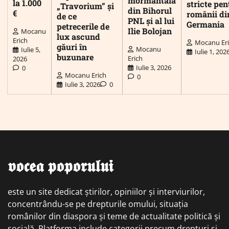
mormântală
la 1.000
stricte pen
„Travorium” și
din Bihorul
€
românii di
de ce
PNL și al lui
Germania
petrecerile de
Ilie Bolojan
Mocanu
lux ascund
Erich
Mocanu Er
găuri în
Mocanu
Iulie 5,
Iulie 1, 202
buzunare
Erich
2026
Iulie 3, 2026
0
Mocanu Erich
0
Iulie 3, 2026
0
𝖛𝖔𝖈𝖊𝖆 𝖕𝖔𝖕𝖔𝖗𝖚𝖑𝖚𝖎
este un site dedicat știrilor, opiniilor și interviurilor,
concentrându-se pe drepturile omului, situația
românilor din diaspora și teme de actualitate politică și
socială. Platforma include categorii precum drepturi și