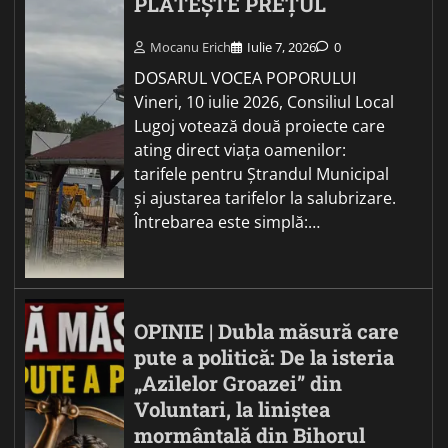
PLĂTEȘTE PREȚUL
Mocanu Erich
Iulie 7, 2026
0
DOSARUL VOCEA POPORULUI
Vineri, 10 iulie 2026, Consiliul Local
Lugoj votează două proiecte care
ating direct viața oamenilor:
tarifele pentru Ștrandul Municipal
și ajustarea tarifelor la salubrizare.
Întrebarea este simplă:…
OPINIE | Dubla măsură care
pute a politică: De la isteria
„Azilelor Groazei” din
Voluntari, la liniștea
mormântală din Bihorul