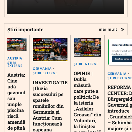
Știri importante
mai mult
AUSTRIA
ȘTIRI
ȘTIRI INTERNE
EXTERNE
GERMANIA
OPINIE |
ȘTIRI EXTERNE
GERMANIA
Austria:
ȘTIRI EXTERN
Dubla
Cine
INVESTIGAȚIE
măsură
udă
REFORMA
| Iluzia
care pute a
gazonul
CENTER: D
succesului pe
politică: De
sau
Bürgergeld
spatele
la isteria
umple
Guvernul 
românilor din
„Azilelor
piscina
introduce
Germania și
Groazei” din
riscă
„Grundsic
Austria: Cum
Voluntari,
amendă
– Schimbă
funcționează
la liniștea
de până
majore și r
capcana