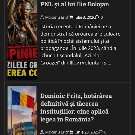
PNL și al lui Ilie Bolojan
Mocanu Erich
Iulie 3, 2026
0
Istoria recentă a României ne-a
demonstrat că oroarea are culoare
politică în ochii sistemului și ai
propagandei. În iulie 2023, când a
izbucnit scandalul „Azilelor
Groazei” din Ilfov (Voluntari și…
Dominic Fritz, hotărârea
definitivă și tăcerea
instituțiilor: cine aplică
legea în România?
Mocanu Erich
Iunie 23, 2026
0