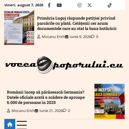
Skip
vineri, august 7, 2026
facebook
youtube
Mail
instagram
twitter
truth
tiktok
wha
to
content
Primăria Lugoj răspunde petiției privind
parcările cu plată. Cetățenii cer acum
documentele care au stat la baza hotărârii
Mocanu Erich
Iunie 9, 2026
0
Românii încep să părăsească Germania?
Datele oficiale arată o scădere de aproape
6.000 de persoane în 2025
Mocanu Erich
Iunie 21, 2026
0