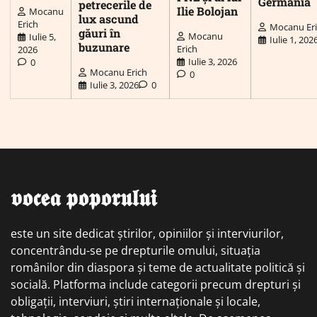
Germania
petrecerile de
Ilie Bolojan
Mocanu
lux ascund
Erich
Mocanu Er
găuri în
Mocanu
Iulie 5,
Iulie 1, 202
buzunare
Erich
2026
Iulie 3, 2026
0
Mocanu Erich
0
Iulie 3, 2026
0
𝖛𝖔𝖈𝖊𝖆 𝖕𝖔𝖕𝖔𝖗𝖚𝖑𝖚𝖎
este un site dedicat știrilor, opiniilor și interviurilor,
concentrându-se pe drepturile omului, situația
românilor din diaspora și teme de actualitate politică și
socială. Platforma include categorii precum drepturi și
obligații, interviuri, știri internaționale și locale,