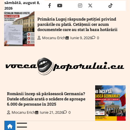
Skip
sâmbătă, august 8,
facebook
youtube
Mail
instagram
twitter
truth
tiktok
wha
2026
to
content
Primăria Lugoj răspunde petiției privind
parcările cu plată. Cetățenii cer acum
documentele care au stat la baza hotărârii
Mocanu Erich
Iunie 9, 2026
0
Românii încep să părăsească Germania?
Datele oficiale arată o scădere de aproape
6.000 de persoane în 2025
Mocanu Erich
Iunie 21, 2026
0