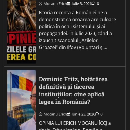
Mocanu Erich
Iulie 3, 2026
0
Istoria recentă a României ne-a
demonstrat că oroarea are culoare
politică în ochii sistemului și ai
propagandei. În iulie 2023, când a
izbucnit scandalul „Azilelor
Groazei” din Ilfov (Voluntari și…
Dominic Fritz, hotărârea
definitivă și tăcerea
instituțiilor: cine aplică
legea în România?
Mocanu Erich
Iunie 23, 2026
0
OPINIA LUI ERICH MOCANU ÎCCJ a
decis. Fritz rămâne. România