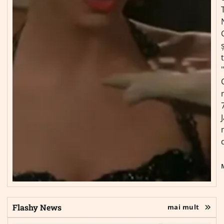
ș
Flashy News
mai mult