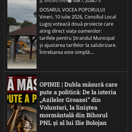
Mocanu Erich
Iulie 7, 2026
0
DOSARUL VOCEA POPORULUI
Vineri, 10 iulie 2026, Consiliul Local
Lugoj votează două proiecte care
ating direct viața oamenilor:
tarifele pentru Ștrandul Municipal
și ajustarea tarifelor la salubrizare.
Întrebarea este simplă:…
OPINIE | Dubla măsură care
pute a politică: De la isteria
„Azilelor Groazei” din
Voluntari, la liniștea
mormântală din Bihorul
PNL și al lui Ilie Bolojan