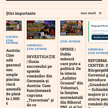
Știri importante
mai mult
AUSTRIA
ȘTIRI
ȘTIRI INTERNE
EXTERNE
GERMANIA
OPINIE |
ȘTIRI EXTERNE
GERMANIA
Austria:
ȘTIRI EXTERN
Dubla
Cine
INVESTIGAȚIE
măsură
udă
REFORMA
| Iluzia
care pute a
gazonul
CENTER: D
succesului pe
politică: De
sau
Bürgergeld
spatele
la isteria
umple
Guvernul 
românilor din
„Azilelor
piscina
introduce
Germania și
Groazei” din
riscă
„Grundsic
Austria: Cum
Voluntari,
amendă
– Schimbă
funcționează
la liniștea
de până
majore și r
capcana
mormântală
la 1.000
stricte pen
„Travorium” și
din Bihorul
€
românii di
de ce
PNL și al lui