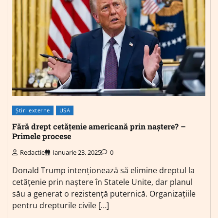
Știri externe
USA
Fără drept cetățenie americană prin naștere? –
Primele procese
Redactie
Ianuarie 23, 2025
0
Donald Trump intenţionează să elimine dreptul la
cetăţenie prin naştere în Statele Unite, dar planul
său a generat o rezistenţă puternică. Organizaţiile
pentru drepturile civile […]