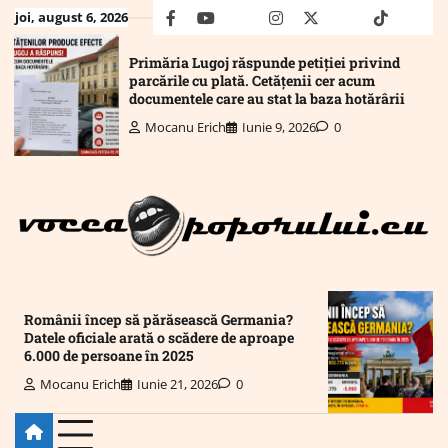
Skip
joi, august 6, 2026
facebook
youtube
Mail
instagram
twitter
truth
tiktok
wha
to
content
Primăria Lugoj răspunde petiției privind
parcările cu plată. Cetățenii cer acum
documentele care au stat la baza hotărârii
Mocanu Erich
Iunie 9, 2026
0
Românii încep să părăsească Germania?
Datele oficiale arată o scădere de aproape
6.000 de persoane în 2025
Mocanu Erich
Iunie 21, 2026
0