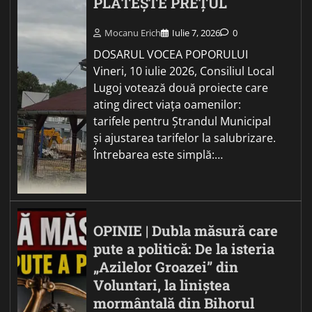
PLĂTEȘTE PREȚUL
Mocanu Erich
Iulie 7, 2026
0
DOSARUL VOCEA POPORULUI
Vineri, 10 iulie 2026, Consiliul Local
Lugoj votează două proiecte care
ating direct viața oamenilor:
tarifele pentru Ștrandul Municipal
și ajustarea tarifelor la salubrizare.
Întrebarea este simplă:…
OPINIE | Dubla măsură care
pute a politică: De la isteria
„Azilelor Groazei” din
Voluntari, la liniștea
mormântală din Bihorul