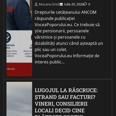
Mocanu Erich
Iulie 20, 2026
0
Drepturile cetățeanului ANCOM
răspunde publicației
VoceaPoporului.eu. Ce trebuie să
știe pensionarii, persoanele
vârstnice și persoanele cu
dizabilități atunci când așteaptă un
plic sau un colet.
VoceaPoporului.eu Informație de
interes public…
LUGOJUL LA RĂSCRUCE:
ȘTRAND SAU FACTURI?
VINERI, CONSILIERII
LOCALI DECID CINE