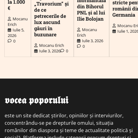
mormântală
la 1.000
stricte pen
„Travorium” și
din Bihorul
€
românii di
de ce
PNL și al lui
Germania
petrecerile de
Ilie Bolojan
Mocanu
lux ascund
Erich
Mocanu Er
găuri în
Mocanu
Iulie 5,
Iulie 1, 202
buzunare
Erich
2026
Iulie 3, 2026
0
Mocanu Erich
0
Iulie 3, 2026
0
𝖛𝖔𝖈𝖊𝖆 𝖕𝖔𝖕𝖔𝖗𝖚𝖑𝖚𝖎
este un site dedicat știrilor, opiniilor și interviurilor,
concentrându-se pe drepturile omului, situația
românilor din diaspora și teme de actualitate politică și
socială. Platforma include categorii precum drepturi și