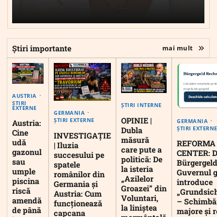
Știri importante
mai mult
AUSTRIA
ȘTIRI
ȘTIRI INTERNE
EXTERNE
GERMANIA
OPINIE |
ȘTIRI EXTERNE
GERMANIA
Austria:
ȘTIRI EXTERN
Dubla
Cine
INVESTIGAȚIE
măsură
udă
REFORMA
| Iluzia
care pute a
gazonul
CENTER: D
succesului pe
politică: De
sau
Bürgergeld
spatele
la isteria
umple
Guvernul 
românilor din
„Azilelor
piscina
introduce
Germania și
Groazei” din
riscă
„Grundsic
Austria: Cum
Voluntari,
amendă
– Schimbă
funcționează
la liniștea
de până
majore și r
capcana