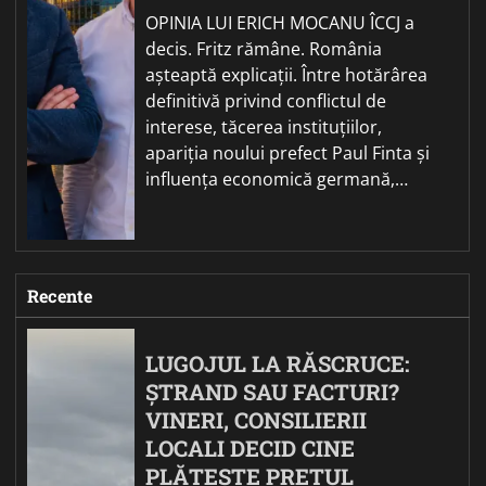
OPINIA LUI ERICH MOCANU ÎCCJ a
decis. Fritz rămâne. România
așteaptă explicații. Între hotărârea
definitivă privind conflictul de
interese, tăcerea instituțiilor,
apariția noului prefect Paul Finta și
influența economică germană,…
Recente
LUGOJUL LA RĂSCRUCE:
ȘTRAND SAU FACTURI?
VINERI, CONSILIERII
LOCALI DECID CINE
PLĂTEȘTE PREȚUL