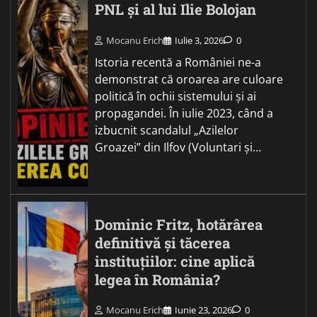
PNL și al lui Ilie Bolojan
Mocanu Erich
Iulie 3, 2026
0
Istoria recentă a României ne-a
demonstrat că oroarea are culoare
politică în ochii sistemului și ai
propagandei. În iulie 2023, când a
izbucnit scandalul „Azilelor
Groazei” din Ilfov (Voluntari și…
Dominic Fritz, hotărârea
definitivă și tăcerea
instituțiilor: cine aplică
legea în România?
Mocanu Erich
Iunie 23, 2026
0