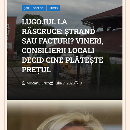
Știri Interne
Timis
LUGOJUL LA
RĂSCRUCE: ȘTRAND
SAU FACTURI? VINERI,
CONSILIERII LOCALI
DECID CINE PLĂTEȘTE
PREȚUL
Mocanu Erich
Iulie 7, 2026
0