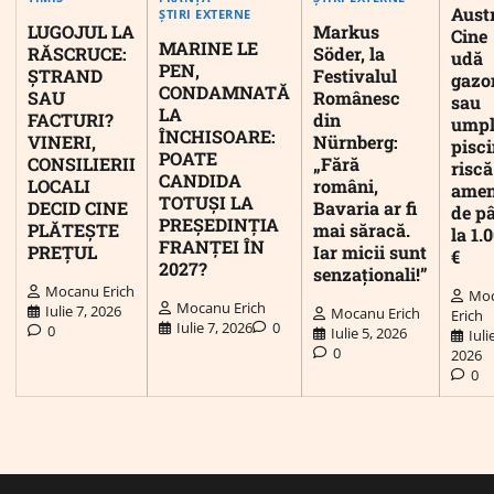
Austr
ȘTIRI EXTERNE
LUGOJUL LA
Markus
Cine
MARINE LE
RĂSCRUCE:
Söder, la
udă
PEN,
ȘTRAND
Festivalul
gazo
CONDAMNATĂ
SAU
Românesc
sau
LA
FACTURI?
din
umpl
ÎNCHISOARE:
VINERI,
Nürnberg:
pisc
POATE
CONSILIERII
„Fără
riscă
CANDIDA
LOCALI
români,
ame
TOTUȘI LA
DECID CINE
Bavaria ar fi
de p
PREȘEDINȚIA
PLĂTEȘTE
mai săracă.
la 1.
FRANȚEI ÎN
PREȚUL
Iar micii sunt
€
2027?
senzaționali!”
Mocanu Erich
Mo
Mocanu Erich
Iulie 7, 2026
Mocanu Erich
Erich
Iulie 7, 2026
0
0
Iulie 5, 2026
Iuli
0
2026
0