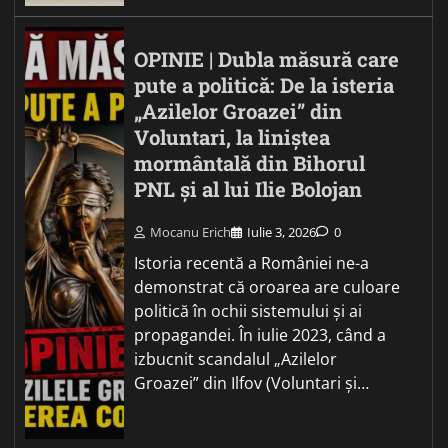
OPINIE | Dubla măsură care
pute a politică: De la isteria
„Azilelor Groazei” din
Voluntari, la liniștea
mormântală din Bihorul
PNL și al lui Ilie Bolojan
Mocanu Erich
Iulie 3, 2026
0
Istoria recentă a României ne-a
demonstrat că oroarea are culoare
politică în ochii sistemului și ai
propagandei. În iulie 2023, când a
izbucnit scandalul „Azilelor
Groazei” din Ilfov (Voluntari și…