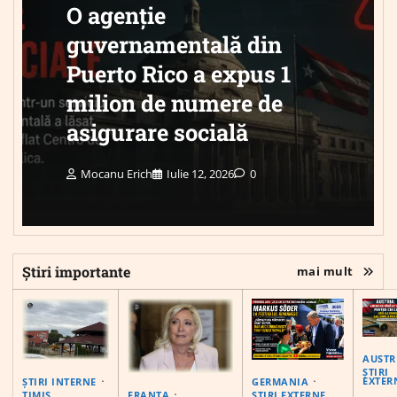
O agenție
guvernamentală din
Puerto Rico a expus 1
milion de numere de
asigurare socială
Mocanu Erich
Iulie 12, 2026
0
Știri importante
mai mult
AUSTR
ȘTIRI
EXTER
ȘTIRI INTERNE
GERMANIA
FRANȚA
TIMIS
ȘTIRI EXTERNE