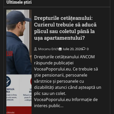
Ultimele știri
Drepturile cetățeanului:
Curierul trebuie să aducă
plicul sau coletul până la
ușa apartamentului?
Mocanu Erich
Iulie 20, 2026
0
Drepturile cetățeanului ANCOM
răspunde publicației
VoceaPoporului.eu. Ce trebuie să
știe pensionarii, persoanele
vârstnice și persoanele cu
dizabilități atunci când așteaptă un
plic sau un colet.
VoceaPoporului.eu Informație de
interes public…