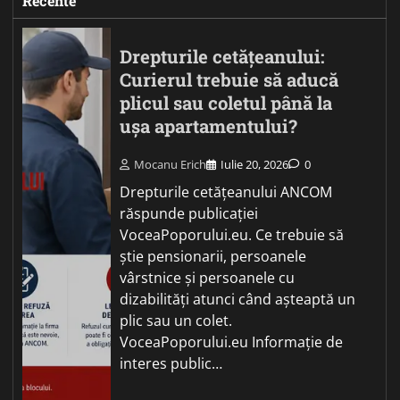
Recente
Drepturile cetățeanului:
Curierul trebuie să aducă
plicul sau coletul până la
ușa apartamentului?
Mocanu Erich
Iulie 20, 2026
0
Drepturile cetățeanului ANCOM
răspunde publicației
VoceaPoporului.eu. Ce trebuie să
știe pensionarii, persoanele
vârstnice și persoanele cu
dizabilități atunci când așteaptă un
plic sau un colet.
VoceaPoporului.eu Informație de
interes public…