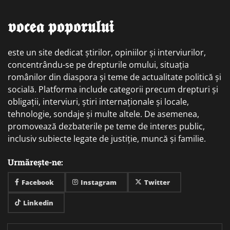
𝖛𝖔𝖈𝖊𝖆 𝖕𝖔𝖕𝖔𝖗𝖚𝖑𝖚𝖎
este un site dedicat știrilor, opiniilor și interviurilor,
concentrându-se pe drepturile omului, situația
românilor din diaspora și teme de actualitate politică și
socială. Platforma include categorii precum drepturi și
obligații, interviuri, știri internaționale și locale,
tehnologie, sondaje și multe altele. De asemenea,
promovează dezbaterile pe teme de interes public,
inclusiv subiecte legate de justiție, muncă și familie.
Urmărește-ne:
Facebook
Instagram
Twitter
Linkedin