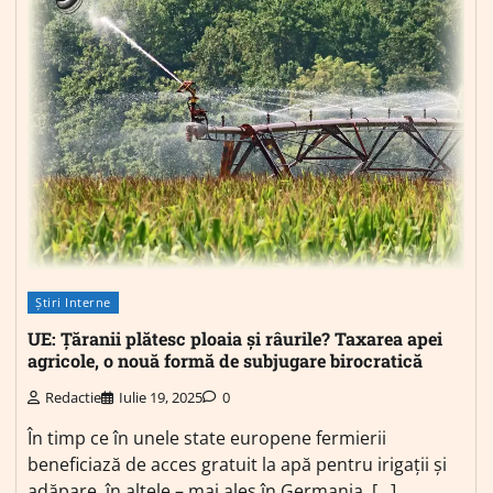
Știri Interne
UE: Țăranii plătesc ploaia și râurile? Taxarea apei
agricole, o nouă formă de subjugare birocratică
Redactie
Iulie 19, 2025
0
În timp ce în unele state europene fermierii
beneficiază de acces gratuit la apă pentru irigații și
adăpare, în altele – mai ales în Germania, […]