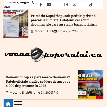
Skip
duminică, august 9,
facebook
youtube
Mail
instagram
twitter
truth
tiktok
wha
2026
to
content
Primăria Lugoj răspunde petiției privind
parcările cu plată. Cetățenii cer acum
documentele care au stat la baza hotărârii
Mocanu Erich
Iunie 9, 2026
0
Românii încep să părăsească Germania?
Datele oficiale arată o scădere de aproape
6.000 de persoane în 2025
Mocanu Erich
Iunie 21, 2026
0