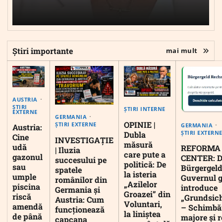
Știri importante
mai mult
AUSTRIA
ȘTIRI
ȘTIRI INTERNE
EXTERNE
GERMANIA
OPINIE |
ȘTIRI EXTERNE
GERMANIA
Austria:
ȘTIRI EXTERN
Dubla
Cine
INVESTIGAȚIE
măsură
udă
REFORMA
| Iluzia
care pute a
gazonul
CENTER: D
succesului pe
politică: De
sau
Bürgergeld
spatele
la isteria
umple
Guvernul 
românilor din
„Azilelor
piscina
introduce
Germania și
Groazei” din
riscă
„Grundsic
Austria: Cum
Voluntari,
amendă
– Schimbă
funcționează
la liniștea
de până
majore și r
capcana