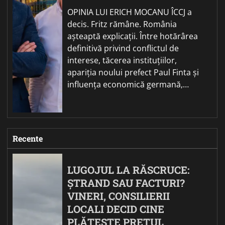
OPINIA LUI ERICH MOCANU ÎCCJ a
decis. Fritz rămâne. România
așteaptă explicații. Între hotărârea
definitivă privind conflictul de
interese, tăcerea instituțiilor,
apariția noului prefect Paul Finta și
influența economică germană,…
Recente
LUGOJUL LA RĂSCRUCE:
ȘTRAND SAU FACTURI?
VINERI, CONSILIERII
LOCALI DECID CINE
PLĂTEȘTE PREȚUL