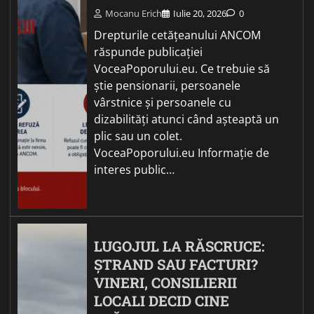
Mocanu Erich
Iulie 20, 2026
0
Drepturile cetățeanului ANCOM
răspunde publicației
VoceaPoporului.eu. Ce trebuie să
știe pensionarii, persoanele
vârstnice și persoanele cu
dizabilități atunci când așteaptă un
plic sau un colet.
VoceaPoporului.eu Informație de
interes public…
LUGOJUL LA RĂSCRUCE:
ȘTRAND SAU FACTURI?
VINERI, CONSILIERII
LOCALI DECID CINE