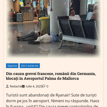
Spania
Știri externe
Din cauza grevei franceze, românii din Germania,
blocați în Aeroportul Palma de Mallorca
Redactie
Iulie 4, 2025
0
Turistii sunt abandonați de Ryanair! Sute de turiști
dorm pe jos în aeroport. Nimeni nu răspunde. Haos
în Europa „unită”! Din cauza grevei controlorilor de