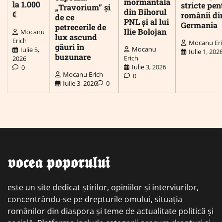
mormântală
la 1.000
stricte pen
„Travorium” și
din Bihorul
€
românii di
de ce
PNL și al lui
Germania
petrecerile de
Ilie Bolojan
Mocanu
lux ascund
Erich
Mocanu Er
găuri în
Mocanu
Iulie 5,
Iulie 1, 202
buzunare
Erich
2026
Iulie 3, 2026
0
Mocanu Erich
0
Iulie 3, 2026
0
𝖛𝖔𝖈𝖊𝖆 𝖕𝖔𝖕𝖔𝖗𝖚𝖑𝖚𝖎
este un site dedicat știrilor, opiniilor și interviurilor,
concentrându-se pe drepturile omului, situația
românilor din diaspora și teme de actualitate politică și