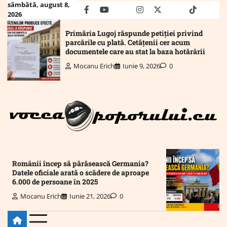
Skip
sâmbătă, august 8,
facebook
youtube
Mail
instagram
twitter
truth
tiktok
wha
2026
to
content
Primăria Lugoj răspunde petiției privind
parcările cu plată. Cetățenii cer acum
documentele care au stat la baza hotărârii
Mocanu Erich
Iunie 9, 2026
0
Românii încep să părăsească Germania?
Datele oficiale arată o scădere de aproape
6.000 de persoane în 2025
Mocanu Erich
Iunie 21, 2026
0