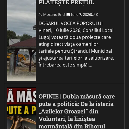
PLĂTEȘTE PREȚUL
Mocanu Erich
Iulie 7, 2026
0
DOSARUL VOCEA POPORULUI
Vineri, 10 iulie 2026, Consiliul Local
Lugoj votează două proiecte care
ating direct viața oamenilor:
tarifele pentru Ștrandul Municipal
și ajustarea tarifelor la salubrizare.
Întrebarea este simplă:…
OPINIE | Dubla măsură care
pute a politică: De la isteria
„Azilelor Groazei” din
Voluntari, la liniștea
mormântală din Bihorul