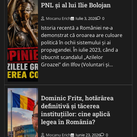
PNL și al lui Ilie Bolojan
Mocanu Erich
Iulie 3, 2026
0
Istoria recentă a României ne-a
demonstrat că oroarea are culoare
politică în ochii sistemului și ai
propagandei. În iulie 2023, când a
izbucnit scandalul „Azilelor
Groazei” din Ilfov (Voluntari și…
Dominic Fritz, hotărârea
definitivă și tăcerea
instituțiilor: cine aplică
legea în România?
Mocanu Erich
Iunie 23, 2026
0