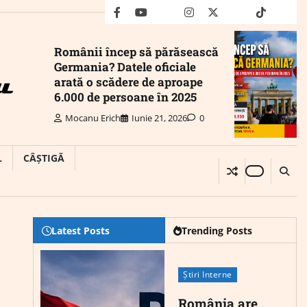
facebook
youtube
Mail
instagram
twitter
truth
tiktok
wha
Românii încep să părăsească
Germania? Datele oficiale
arată o scădere de aproape
6.000 de persoane în 2025
Mocanu Erich
Iunie 21, 2026
0
L
CÂȘTIGĂ
Latest Posts
Trending Posts
Știri Interne
România are