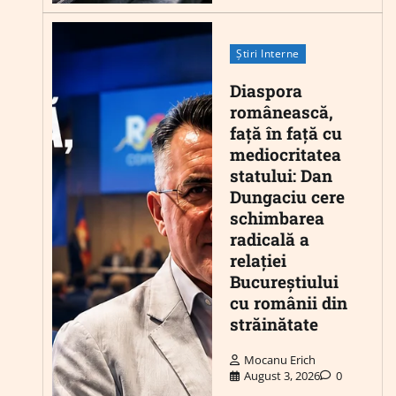
Știri Interne
Diaspora
românească,
față în față cu
mediocritatea
statului: Dan
Dungaciu cere
schimbarea
radicală a
relației
Bucureștiului
cu românii din
străinătate
Mocanu Erich
August 3, 2026
0