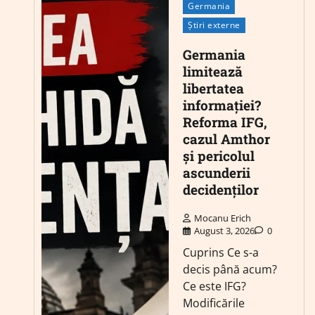
Germania
Știri externe
Germania
limitează
libertatea
informației?
Reforma IFG,
cazul Amthor
și pericolul
ascunderii
decidenților
Mocanu Erich
August 3, 2026
0
Cuprins Ce s-a
decis până acum?
Ce este IFG?
Modificările