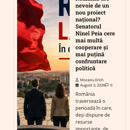
nevoie de un
nou proiect
național?
Senatorul
Ninel Peia cere
mai multă
cooperare și
mai puțină
confruntare
politică
Mocanu Erich
August 3, 2026
0
România
traversează o
perioadă în care,
deși dispune de
resurse
importante, de