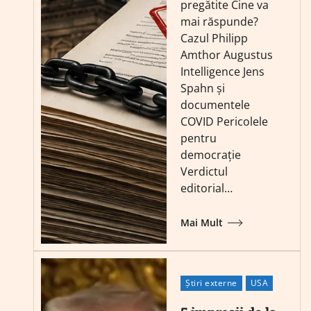
pregătite Cine va
mai răspunde?
Cazul Philipp
Amthor Augustus
Intelligence Jens
Spahn și
documentele
COVID Pericolele
pentru
democrație
Verdictul
editorial…
Mai Mult
Știri externe
USA