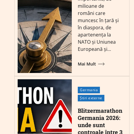
milioane de
români care
muncesc în țară și
în diaspora, de
apartenența la
NATO și Uniunea
Europeană și…
Mai Mult
Germania
Știri externe
Blitzermarathon
Germania 2026:
unde sunt
controale între 3