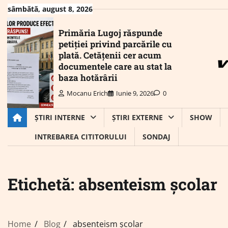
Skip
sâmbătă, august 8, 2026
to
content
Primăria Lugoj răspunde
petiției privind parcările cu
plată. Cetățenii cer acum
documentele care au stat la
baza hotărârii
Mocanu Erich
Iunie 9, 2026
0
ȘTIRI INTERNE
ȘTIRI EXTERNE
SHOW
INTREBAREA CITITORULUI
SONDAJ
Etichetă:
absenteism școlar
Home
Blog
absenteism școlar