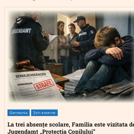
Germania
Știri externe
La trei absențe scolare, Familia este vizitata d
Jugendamt „Protectia Copilului”