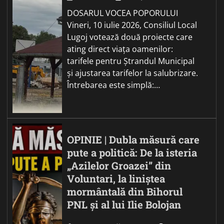
DOSARUL VOCEA POPORULUI
Vineri, 10 iulie 2026, Consiliul Local
Lugoj votează două proiecte care
ating direct viața oamenilor:
tarifele pentru Ștrandul Municipal
și ajustarea tarifelor la salubrizare.
Întrebarea este simplă:…
OPINIE | Dubla măsură care
pute a politică: De la isteria
„Azilelor Groazei” din
Voluntari, la liniștea
mormântală din Bihorul
PNL și al lui Ilie Bolojan