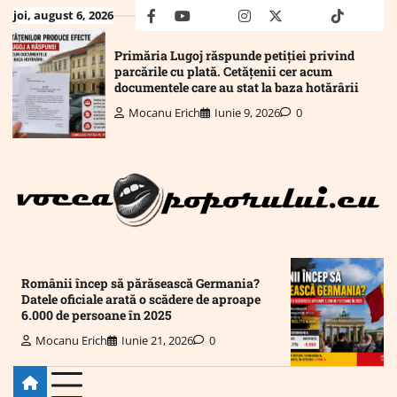
Skip
joi, august 6, 2026
facebook
youtube
Mail
instagram
twitter
truth
tiktok
wha
to
content
Primăria Lugoj răspunde petiției privind
parcările cu plată. Cetățenii cer acum
documentele care au stat la baza hotărârii
Mocanu Erich
Iunie 9, 2026
0
Românii încep să părăsească Germania?
Datele oficiale arată o scădere de aproape
6.000 de persoane în 2025
Mocanu Erich
Iunie 21, 2026
0