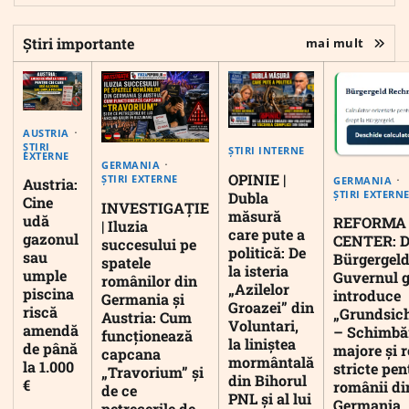
Știri importante
mai mult
AUSTRIA
ȘTIRI
ȘTIRI INTERNE
EXTERNE
GERMANIA
OPINIE |
ȘTIRI EXTERNE
GERMANIA
Austria:
ȘTIRI EXTERN
Dubla
Cine
INVESTIGAȚIE
măsură
udă
REFORMA
| Iluzia
care pute a
gazonul
CENTER: D
succesului pe
politică: De
sau
Bürgergeld
spatele
la isteria
umple
Guvernul 
românilor din
„Azilelor
piscina
introduce
Germania și
Groazei” din
riscă
„Grundsic
Austria: Cum
Voluntari,
amendă
– Schimbă
funcționează
la liniștea
de până
majore și r
capcana
mormântală
la 1.000
stricte pen
„Travorium” și
din Bihorul
€
românii di
de ce
PNL și al lui
Germania
petrecerile de