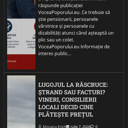
răspunde publicației
VoceaPoporului.eu. Ce trebuie să
știe pensionarii, persoanele
vârstnice și persoanele cu
dizabilități atunci când așteaptă un
plic sau un colet.
VoceaPoporului.eu Informație de
interes public…
LUGOJUL LA RĂSCRUCE:
ȘTRAND SAU FACTURI?
VINERI, CONSILIERII
LOCALI DECID CINE
PLĂTEȘTE PREȚUL
Mocanu Erich
Iulie 7, 2026
0