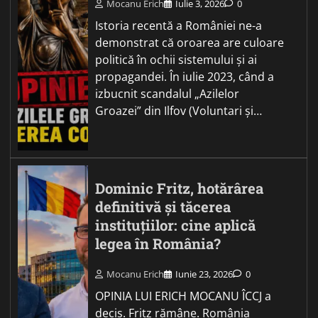
Mocanu Erich
Iulie 3, 2026
0
Istoria recentă a României ne-a
demonstrat că oroarea are culoare
politică în ochii sistemului și ai
propagandei. În iulie 2023, când a
izbucnit scandalul „Azilelor
Groazei” din Ilfov (Voluntari și…
Dominic Fritz, hotărârea
definitivă și tăcerea
instituțiilor: cine aplică
legea în România?
Mocanu Erich
Iunie 23, 2026
0
OPINIA LUI ERICH MOCANU ÎCCJ a
decis. Fritz rămâne. România