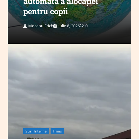
automată a alocației
pentru copii
Mocanu Erich
Iulie 8, 2026
0
Știri Interne
Timis