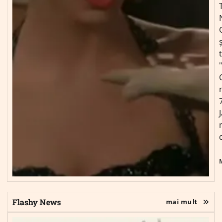
ș
Flashy News
mai mult