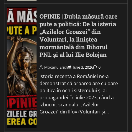
OPINIE | Dubla măsură care
pute a politică: De la isteria
„Azilelor Groazei” din
Voluntari, la liniștea
mormântală din Bihorul
PNL și al lui Ilie Bolojan
Mocanu Erich
Iulie 3, 2026
0
Istoria recentă a României ne-a
demonstrat că oroarea are culoare
politică în ochii sistemului și ai
propagandei. În iulie 2023, când a
izbucnit scandalul „Azilelor
Groazei” din Ilfov (Voluntari și…