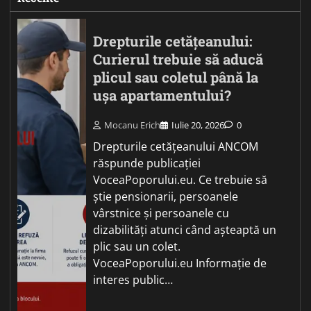
Drepturile cetățeanului:
Curierul trebuie să aducă
plicul sau coletul până la
ușa apartamentului?
Mocanu Erich
Iulie 20, 2026
0
Drepturile cetățeanului ANCOM
răspunde publicației
VoceaPoporului.eu. Ce trebuie să
știe pensionarii, persoanele
vârstnice și persoanele cu
dizabilități atunci când așteaptă un
plic sau un colet.
VoceaPoporului.eu Informație de
interes public…