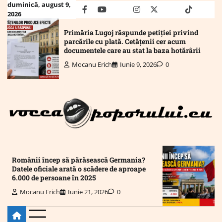
Skip
duminică, august 9,
facebook
youtube
Mail
instagram
twitter
truth
tiktok
wha
2026
to
content
Primăria Lugoj răspunde petiției privind
parcările cu plată. Cetățenii cer acum
documentele care au stat la baza hotărârii
Mocanu Erich
Iunie 9, 2026
0
Românii încep să părăsească Germania?
Datele oficiale arată o scădere de aproape
6.000 de persoane în 2025
Mocanu Erich
Iunie 21, 2026
0