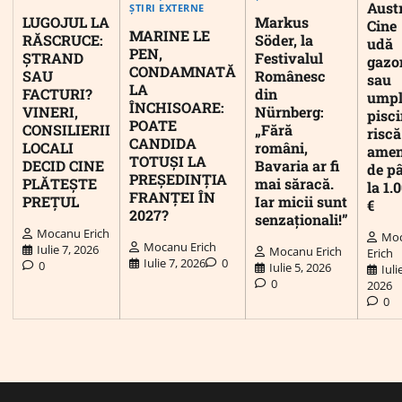
Austr
ȘTIRI EXTERNE
LUGOJUL LA
Markus
Cine
MARINE LE
RĂSCRUCE:
Söder, la
udă
PEN,
ȘTRAND
Festivalul
gazo
CONDAMNATĂ
SAU
Românesc
sau
LA
FACTURI?
din
umpl
ÎNCHISOARE:
VINERI,
Nürnberg:
pisc
POATE
CONSILIERII
„Fără
riscă
CANDIDA
LOCALI
români,
ame
TOTUȘI LA
DECID CINE
Bavaria ar fi
de p
PREȘEDINȚIA
PLĂTEȘTE
mai săracă.
la 1.
FRANȚEI ÎN
PREȚUL
Iar micii sunt
€
2027?
senzaționali!”
Mocanu Erich
Mo
Mocanu Erich
Iulie 7, 2026
Mocanu Erich
Erich
Iulie 7, 2026
0
0
Iulie 5, 2026
Iuli
0
2026
0