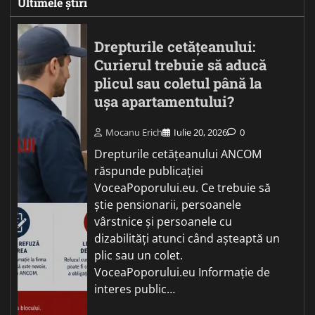
Ultimele știri
Drepturile cetățeanului:
Curierul trebuie să aducă
plicul sau coletul până la
ușa apartamentului?
Mocanu Erich
Iulie 20, 2026
0
Drepturile cetățeanului ANCOM
răspunde publicației
VoceaPoporului.eu. Ce trebuie să
știe pensionarii, persoanele
vârstnice și persoanele cu
dizabilități atunci când așteaptă un
plic sau un colet.
VoceaPoporului.eu Informație de
interes public…