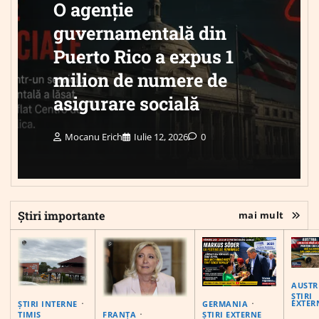
O agenție
guvernamentală din
Puerto Rico a expus 1
milion de numere de
asigurare socială
Mocanu Erich
Iulie 12, 2026
0
Știri importante
mai mult
AUSTR
ȘTIRI
EXTER
ȘTIRI INTERNE
GERMANIA
FRANȚA
TIMIS
ȘTIRI EXTERNE