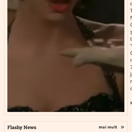
ș
Flashy News
mai mult