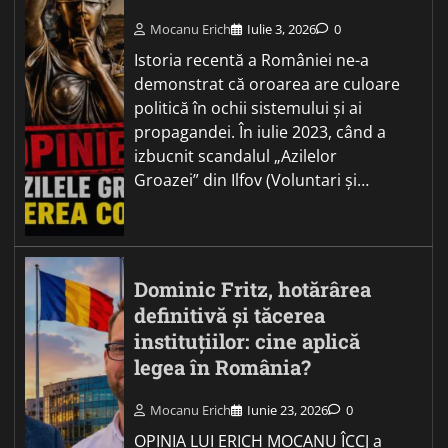
Mocanu Erich
Iulie 3, 2026
0
Istoria recentă a României ne-a
demonstrat că oroarea are culoare
politică în ochii sistemului și ai
propagandei. În iulie 2023, când a
izbucnit scandalul „Azilelor
Groazei” din Ilfov (Voluntari și…
Dominic Fritz, hotărârea
definitivă și tăcerea
instituțiilor: cine aplică
legea în România?
Mocanu Erich
Iunie 23, 2026
0
OPINIA LUI ERICH MOCANU ÎCCJ a