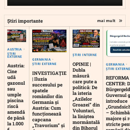
Știri importante
mai mult
AUSTRIA
ȘTIRI
ȘTIRI INTERNE
EXTERNE
GERMANIA
OPINIE |
ȘTIRI EXTERNE
GERMANIA
Austria:
ȘTIRI EXTERN
Dubla
Cine
INVESTIGAȚIE
măsură
udă
REFORMA
| Iluzia
care pute a
gazonul
CENTER: D
succesului pe
politică: De
sau
Bürgergeld
spatele
la isteria
umple
Guvernul 
românilor din
„Azilelor
piscina
introduce
Germania și
Groazei” din
riscă
„Grundsic
Austria: Cum
Voluntari,
amendă
– Schimbă
funcționează
la liniștea
de până
majore și r
capcana
mormântală
la 1.000
stricte pen
„Travorium” și
din Bihorul
€
românii di