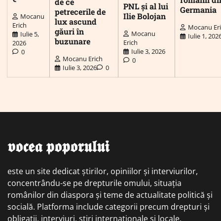
de ce
PNL și al lui
Germania
petrecerile de
Ilie Bolojan
Mocanu
lux ascund
Erich
Mocanu Er
găuri în
Mocanu
Iulie 5,
Iulie 1, 202
buzunare
Erich
2026
Iulie 3, 2026
0
Mocanu Erich
0
Iulie 3, 2026
0
𝖛𝖔𝖈𝖊𝖆 𝖕𝖔𝖕𝖔𝖗𝖚𝖑𝖚𝖎
este un site dedicat știrilor, opiniilor și interviurilor,
concentrându-se pe drepturile omului, situația
românilor din diaspora și teme de actualitate politică și
socială. Platforma include categorii precum drepturi și
obligații, interviuri, știri internaționale și locale,