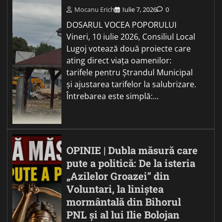
Mocanu Erich
Iulie 7, 2026
0
DOSARUL VOCEA POPORULUI
Vineri, 10 iulie 2026, Consiliul Local
Lugoj votează două proiecte care
ating direct viața oamenilor:
tarifele pentru Ștrandul Municipal
și ajustarea tarifelor la salubrizare.
Întrebarea este simplă:…
OPINIE | Dubla măsură care
pute a politică: De la isteria
„Azilelor Groazei” din
Voluntari, la liniștea
mormântală din Bihorul
PNL și al lui Ilie Bolojan