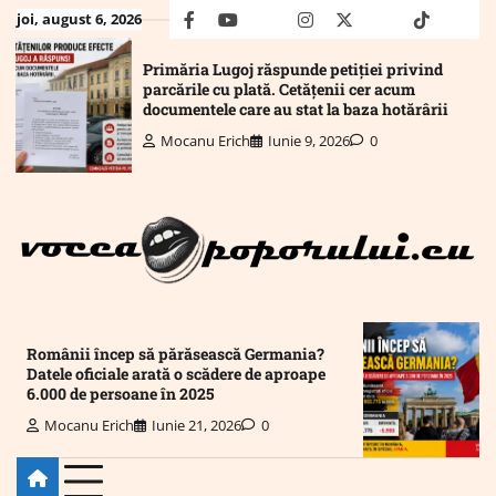
Skip
joi, august 6, 2026
facebook
youtube
Mail
instagram
twitter
truth
tiktok
wha
to
content
Primăria Lugoj răspunde petiției privind
parcările cu plată. Cetățenii cer acum
documentele care au stat la baza hotărârii
Mocanu Erich
Iunie 9, 2026
0
Românii încep să părăsească Germania?
Datele oficiale arată o scădere de aproape
6.000 de persoane în 2025
Mocanu Erich
Iunie 21, 2026
0