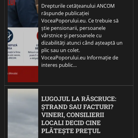
Drepturile cetățeanului ANCOM
răspunde publicației
VoceaPoporului.eu. Ce trebuie să
știe pensionarii, persoanele
vârstnice și persoanele cu
dizabilități atunci când așteaptă un
plic sau un colet.
VoceaPoporului.eu Informație de
interes public…
LUGOJUL LA RĂSCRUCE:
ȘTRAND SAU FACTURI?
VINERI, CONSILIERII
LOCALI DECID CINE
PLĂTEȘTE PREȚUL