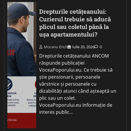
Drepturile cetățeanului:
Curierul trebuie să aducă
plicul sau coletul până la
ușa apartamentului?
Mocanu Erich
Iulie 20, 2026
0
Drepturile cetățeanului ANCOM
răspunde publicației
VoceaPoporului.eu. Ce trebuie să
știe pensionarii, persoanele
vârstnice și persoanele cu
dizabilități atunci când așteaptă un
plic sau un colet.
VoceaPoporului.eu Informație de
interes public…