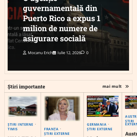
guvernamentală din
Puerto Rico a expus 1
milion de numere de
asigurare socială
Mocanu Erich
Iulie 12, 2026
0
Știri importante
mai mult
AUSTR
ȘTIRI
EXTER
ȘTIRI INTERNE
GERMANIA
FRANȚA
TIMIS
ȘTIRI EXTERNE
Austr
ȘTIRI EXTERNE