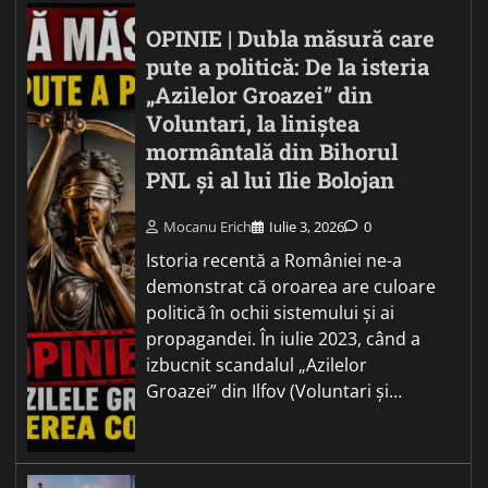
OPINIE | Dubla măsură care
pute a politică: De la isteria
„Azilelor Groazei” din
Voluntari, la liniștea
mormântală din Bihorul
PNL și al lui Ilie Bolojan
Mocanu Erich
Iulie 3, 2026
0
Istoria recentă a României ne-a
demonstrat că oroarea are culoare
politică în ochii sistemului și ai
propagandei. În iulie 2023, când a
izbucnit scandalul „Azilelor
Groazei” din Ilfov (Voluntari și…