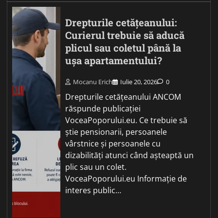
Drepturile cetățeanului:
Curierul trebuie să aducă
plicul sau coletul până la
ușa apartamentului?
Mocanu Erich
Iulie 20, 2026
0
Drepturile cetățeanului ANCOM
răspunde publicației
VoceaPoporului.eu. Ce trebuie să
știe pensionarii, persoanele
vârstnice și persoanele cu
dizabilități atunci când așteaptă un
plic sau un colet.
VoceaPoporului.eu Informație de
interes public…