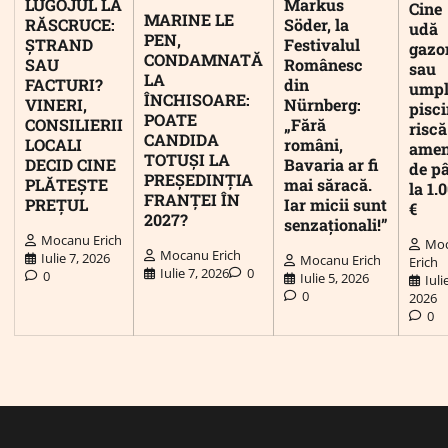
LUGOJUL LA
Markus
Cine
MARINE LE
RĂSCRUCE:
Söder, la
udă
PEN,
ȘTRAND
Festivalul
gazo
CONDAMNATĂ
SAU
Românesc
sau
LA
FACTURI?
din
umpl
ÎNCHISOARE:
VINERI,
Nürnberg:
pisc
POATE
CONSILIERII
„Fără
riscă
CANDIDA
LOCALI
români,
ame
TOTUȘI LA
DECID CINE
Bavaria ar fi
de p
PREȘEDINȚIA
PLĂTEȘTE
mai săracă.
la 1.
FRANȚEI ÎN
PREȚUL
Iar micii sunt
€
2027?
senzaționali!”
Mocanu Erich
Mo
Mocanu Erich
Iulie 7, 2026
Mocanu Erich
Erich
Iulie 7, 2026
0
0
Iulie 5, 2026
Iuli
0
2026
0