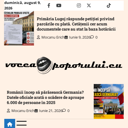
Skip
duminică, august 9,
facebook
youtube
Mail
instagram
twitter
truth
tiktok
wha
2026
to
content
Primăria Lugoj răspunde petiției privind
parcările cu plată. Cetățenii cer acum
documentele care au stat la baza hotărârii
Mocanu Erich
Iunie 9, 2026
0
Românii încep să părăsească Germania?
Datele oficiale arată o scădere de aproape
6.000 de persoane în 2025
Mocanu Erich
Iunie 21, 2026
0