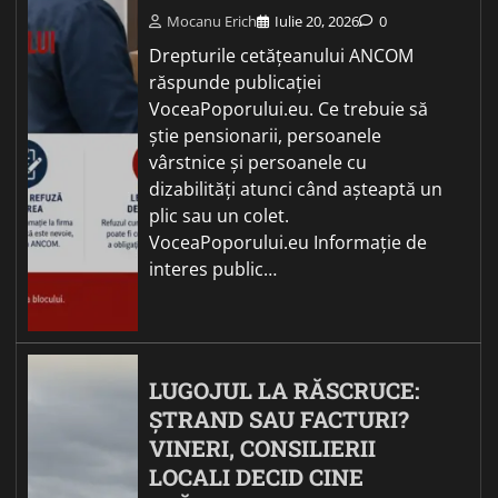
Mocanu Erich
Iulie 20, 2026
0
Drepturile cetățeanului ANCOM
răspunde publicației
VoceaPoporului.eu. Ce trebuie să
știe pensionarii, persoanele
vârstnice și persoanele cu
dizabilități atunci când așteaptă un
plic sau un colet.
VoceaPoporului.eu Informație de
interes public…
LUGOJUL LA RĂSCRUCE:
ȘTRAND SAU FACTURI?
VINERI, CONSILIERII
LOCALI DECID CINE