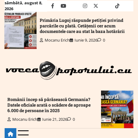
Skip
sâmbătă, august 8,
facebook
youtube
Mail
instagram
twitter
truth
tiktok
wha
2026
to
content
Primăria Lugoj răspunde petiției privind
parcările cu plată. Cetățenii cer acum
documentele care au stat la baza hotărârii
Mocanu Erich
Iunie 9, 2026
0
Românii încep să părăsească Germania?
Datele oficiale arată o scădere de aproape
6.000 de persoane în 2025
Mocanu Erich
Iunie 21, 2026
0