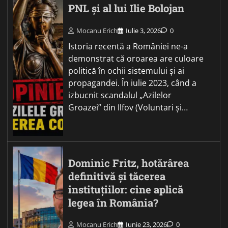
PNL și al lui Ilie Bolojan
Mocanu Erich
Iulie 3, 2026
0
Istoria recentă a României ne-a
demonstrat că oroarea are culoare
politică în ochii sistemului și ai
propagandei. În iulie 2023, când a
izbucnit scandalul „Azilelor
Groazei” din Ilfov (Voluntari și…
Dominic Fritz, hotărârea
definitivă și tăcerea
instituțiilor: cine aplică
legea în România?
Mocanu Erich
Iunie 23, 2026
0