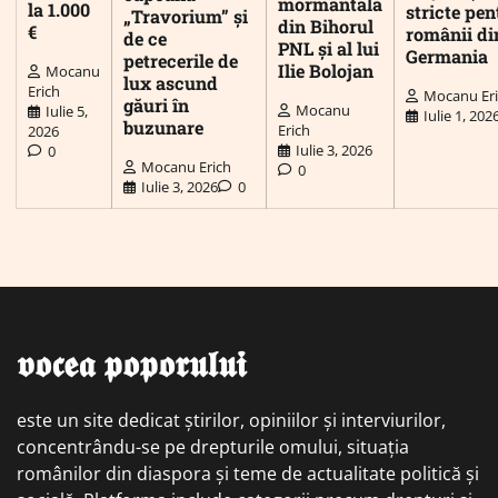
mormântală
la 1.000
stricte pen
„Travorium” și
din Bihorul
€
românii di
de ce
PNL și al lui
Germania
petrecerile de
Ilie Bolojan
Mocanu
lux ascund
Erich
Mocanu Er
găuri în
Mocanu
Iulie 5,
Iulie 1, 202
buzunare
Erich
2026
Iulie 3, 2026
0
Mocanu Erich
0
Iulie 3, 2026
0
𝖛𝖔𝖈𝖊𝖆 𝖕𝖔𝖕𝖔𝖗𝖚𝖑𝖚𝖎
este un site dedicat știrilor, opiniilor și interviurilor,
concentrându-se pe drepturile omului, situația
românilor din diaspora și teme de actualitate politică și