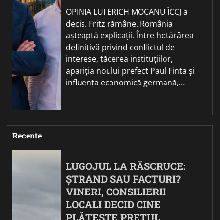
OPINIA LUI ERICH MOCANU ÎCCJ a
decis. Fritz rămâne. România
așteaptă explicații. Între hotărârea
definitivă privind conflictul de
interese, tăcerea instituțiilor,
apariția noului prefect Paul Finta și
influența economică germană,…
Recente
LUGOJUL LA RĂSCRUCE:
ȘTRAND SAU FACTURI?
VINERI, CONSILIERII
LOCALI DECID CINE
PLĂTEȘTE PREȚUL