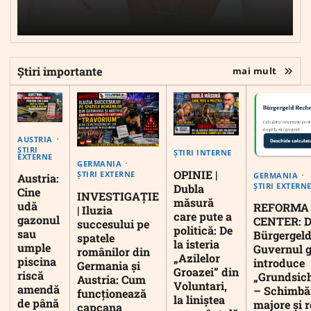
Știri importante
mai mult
AUSTRIA
ȘTIRI
ȘTIRI INTERNE
EXTERNE
GERMANIA
OPINIE |
ȘTIRI EXTERNE
GERMANIA
Austria:
ȘTIRI EXTERN
Dubla
Cine
INVESTIGAȚIE
măsură
udă
REFORMA
| Iluzia
care pute a
gazonul
CENTER: D
succesului pe
politică: De
sau
Bürgergeld
spatele
la isteria
umple
Guvernul 
românilor din
„Azilelor
piscina
introduce
Germania și
Groazei” din
riscă
„Grundsic
Austria: Cum
Voluntari,
amendă
– Schimbă
funcționează
la liniștea
de până
majore și r
capcana