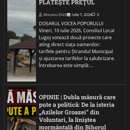
PLĂTEȘTE PREȚUL
Mocanu Erich
Iulie 7, 2026
0
DOSARUL VOCEA POPORULUI
Vineri, 10 iulie 2026, Consiliul Local
Lugoj votează două proiecte care
ating direct viața oamenilor:
tarifele pentru Ștrandul Municipal
și ajustarea tarifelor la salubrizare.
Întrebarea este simplă:…
OPINIE | Dubla măsură care
pute a politică: De la isteria
„Azilelor Groazei” din
Voluntari, la liniștea
mormântală din Bihorul