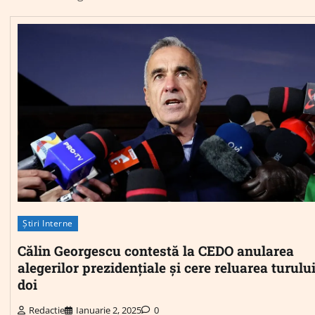
Știri Interne
Călin Georgescu contestă la CEDO anularea
alegerilor prezidențiale și cere reluarea turulu
doi
Redactie
Ianuarie 2, 2025
0