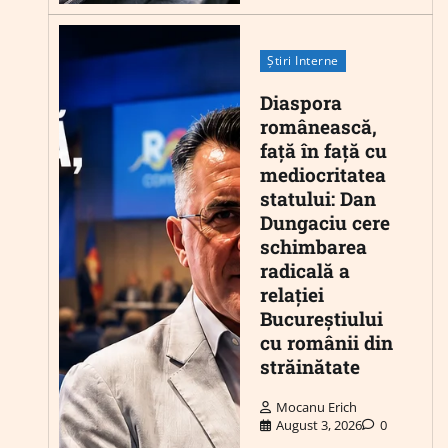
Știri Interne
Diaspora
românească,
față în față cu
mediocritatea
statului: Dan
Dungaciu cere
schimbarea
radicală a
relației
Bucureștiului
cu românii din
străinătate
Mocanu Erich
August 3, 2026
0