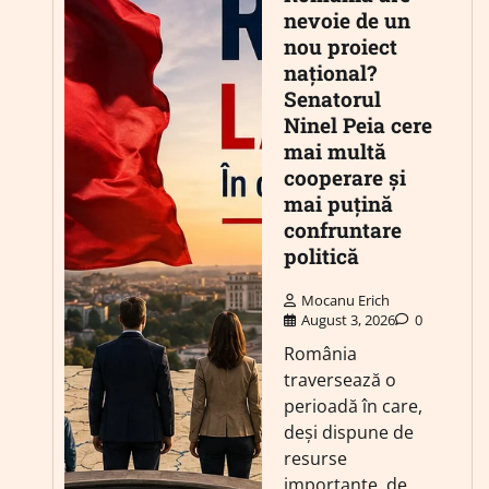
nevoie de un
nou proiect
național?
Senatorul
Ninel Peia cere
mai multă
cooperare și
mai puțină
confruntare
politică
Mocanu Erich
August 3, 2026
0
România
traversează o
perioadă în care,
deși dispune de
resurse
importante, de