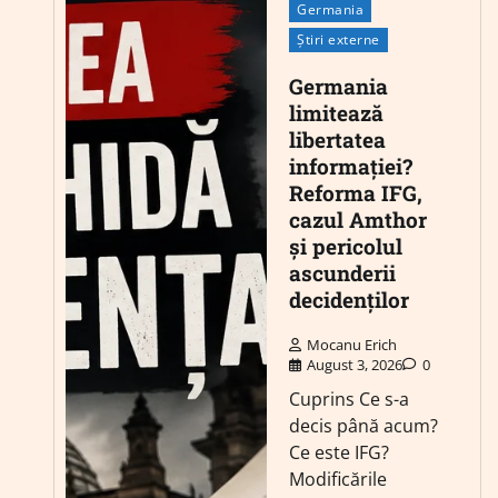
Germania
Știri externe
Germania
limitează
libertatea
informației?
Reforma IFG,
cazul Amthor
și pericolul
ascunderii
decidenților
Mocanu Erich
August 3, 2026
0
Cuprins Ce s-a
decis până acum?
Ce este IFG?
Modificările