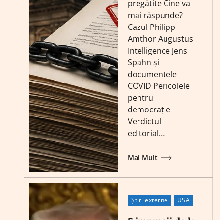
pregătite Cine va
mai răspunde?
Cazul Philipp
Amthor Augustus
Intelligence Jens
Spahn și
documentele
COVID Pericolele
pentru
democrație
Verdictul
editorial…
Mai Mult
Știri externe
USA