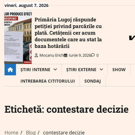
Skip
vineri, august 7, 2026
to
content
Primăria Lugoj răspunde
petiției privind parcările cu
plată. Cetățenii cer acum
documentele care au stat la
baza hotărârii
Mocanu Erich
Iunie 9, 2026
0
ȘTIRI INTERNE
ȘTIRI EXTERNE
SHOW
INTREBAREA CITITORULUI
SONDAJ
Etichetă:
contestare decizie
Home
Blog
contestare decizie