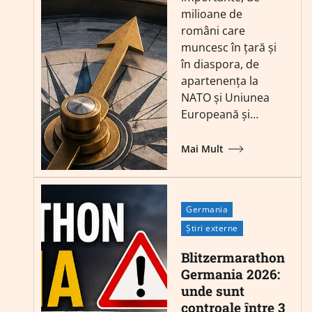
milioane de
români care
muncesc în țară și
în diaspora, de
apartenența la
NATO și Uniunea
Europeană și…
Mai Mult
Germania
Știri externe
Blitzermarathon
Germania 2026:
unde sunt
controale între 3