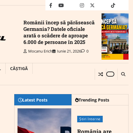
facebook
youtube
Mail
instagram
twitter
truth
tiktok
wha
Românii încep să părăsească
Germania? Datele oficiale
arată o scădere de aproape
6.000 de persoane în 2025
Mocanu Erich
Iunie 21, 2026
0
L
CÂȘTIGĂ
Latest Posts
Trending Posts
Știri Interne
România are