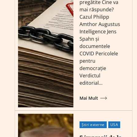
pregătite Cine va
mai răspunde?
Cazul Philipp
Amthor Augustus
Intelligence Jens
Spahn și
documentele
COVID Pericolele
pentru
democrație
Verdictul
editorial…
Mai Mult
Știri externe
USA