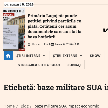
Skip
joi, august 6, 2026
to
content
Primăria Lugoj răspunde
petiției privind parcările cu
plată. Cetățenii cer acum
documentele care au stat la
baza hotărârii
Mocanu Erich
Iunie 9, 2026
0
ȘTIRI INTERNE
ȘTIRI EXTERNE
SHOW
INTREBAREA CITITORULUI
SONDAJ
Etichetă:
baze militare SUA 
Home
Blog
baze militare SUA impact economic