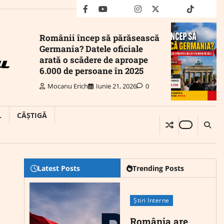
facebook
youtube
Mail
instagram
twitter
truth
tiktok
wha
Românii încep să părăsească
Germania? Datele oficiale
arată o scădere de aproape
6.000 de persoane în 2025
Mocanu Erich
Iunie 21, 2026
0
L
CÂȘTIGĂ
Latest Posts
Trending Posts
Știri Interne
România are