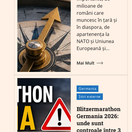
milioane de
români care
muncesc în țară și
în diaspora, de
apartenența la
NATO și Uniunea
Europeană și…
Mai Mult
Germania
Știri externe
Blitzermarathon
Germania 2026:
unde sunt
controale între 3