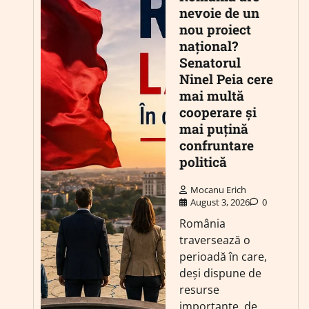
nevoie de un
nou proiect
național?
Senatorul
Ninel Peia cere
mai multă
cooperare și
mai puțină
confruntare
politică
Mocanu Erich
August 3, 2026
0
România
traversează o
perioadă în care,
deși dispune de
resurse
importante, de