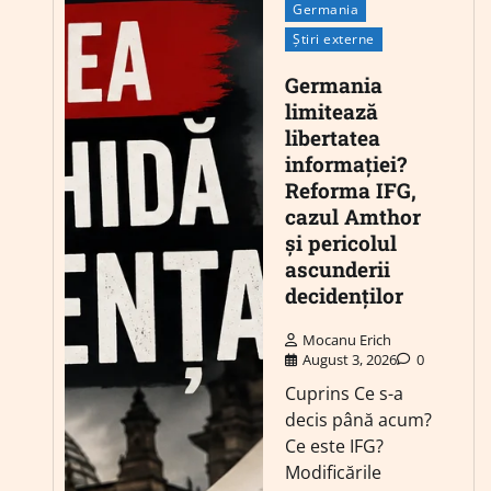
Germania
Știri externe
Germania
limitează
libertatea
informației?
Reforma IFG,
cazul Amthor
și pericolul
ascunderii
decidenților
Mocanu Erich
August 3, 2026
0
Cuprins Ce s-a
decis până acum?
Ce este IFG?
Modificările