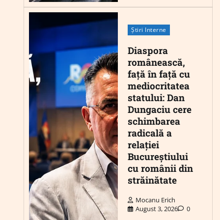
Știri Interne
Diaspora
românească,
față în față cu
mediocritatea
statului: Dan
Dungaciu cere
schimbarea
radicală a
relației
Bucureștiului
cu românii din
străinătate
Mocanu Erich
August 3, 2026
0