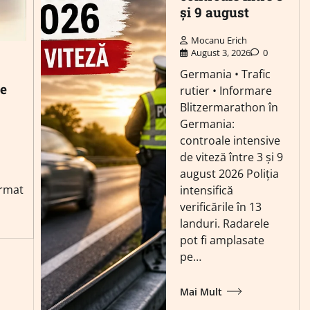
și 9 august
Mocanu Erich
August 3, 2026
0
Germania • Trafic
de
rutier • Informare
Blitzermarathon în
Germania:
controale intensive
de viteză între 3 și 9
august 2026 Poliția
irmat
intensifică
verificările în 13
landuri. Radarele
pot fi amplasate
pe…
Mai Mult