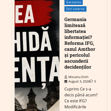
Germania
Știri externe
Germania
limitează
libertatea
informației?
Reforma IFG,
cazul Amthor
și pericolul
ascunderii
decidenților
Mocanu Erich
August 3, 2026
0
Cuprins Ce s-a
decis până acum?
Ce este IFG?
Modificările