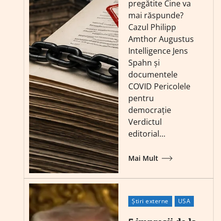
pregătite Cine va
mai răspunde?
Cazul Philipp
Amthor Augustus
Intelligence Jens
Spahn și
documentele
COVID Pericolele
pentru
democrație
Verdictul
editorial…
Mai Mult
Știri externe
USA