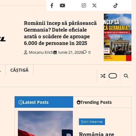
facebook
youtube
Mail
instagram
twitter
truth
tiktok
wha
Românii încep să părăsească
Germania? Datele oficiale
arată o scădere de aproape
6.000 de persoane în 2025
Mocanu Erich
Iunie 21, 2026
0
L
CÂȘTIGĂ
Latest Posts
Trending Posts
Știri Interne
România are