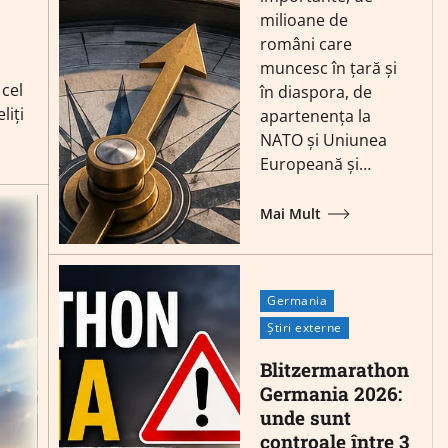
milioane de
români care
muncesc în țară și
 cel
în diaspora, de
liți
apartenența la
NATO și Uniunea
Europeană și…
Mai Mult
Germania
Știri externe
Blitzermarathon
Germania 2026:
unde sunt
controale între 3