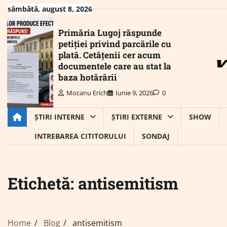
Skip
sâmbătă, august 8, 2026
to
content
Primăria Lugoj răspunde
petiției privind parcările cu
plată. Cetățenii cer acum
documentele care au stat la
baza hotărârii
Mocanu Erich
Iunie 9, 2026
0
ȘTIRI INTERNE
ȘTIRI EXTERNE
SHOW
INTREBAREA CITITORULUI
SONDAJ
Etichetă:
antisemitism
Home
Blog
antisemitism