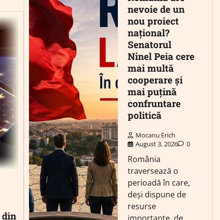
nevoie de un
nou proiect
național?
Senatorul
Ninel Peia cere
mai multă
cooperare și
mai puțină
confruntare
politică
Mocanu Erich
August 3, 2026
0
România
traversează o
perioadă în care,
deși dispune de
resurse
 din
importante, de