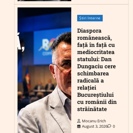
Știri Interne
Diaspora
românească,
față în față cu
mediocritatea
statului: Dan
Dungaciu cere
schimbarea
radicală a
relației
Bucureștiului
cu românii din
străinătate
Mocanu Erich
August 3, 2026
0