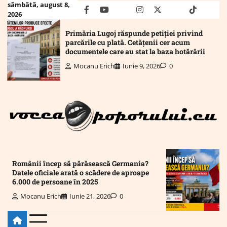
Skip
sâmbătă, august 8,
facebook
youtube
Mail
instagram
twitter
truth
tiktok
wha
2026
to
content
Primăria Lugoj răspunde petiției privind
parcările cu plată. Cetățenii cer acum
documentele care au stat la baza hotărârii
Mocanu Erich
Iunie 9, 2026
0
Românii încep să părăsească Germania?
Datele oficiale arată o scădere de aproape
6.000 de persoane în 2025
Mocanu Erich
Iunie 21, 2026
0