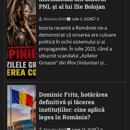
PNL și al lui Ilie Bolojan
Mocanu Erich
Iulie 3, 2026
0
Istoria recentă a României ne-a
demonstrat că oroarea are culoare
politică în ochii sistemului și ai
propagandei. În iulie 2023, când a
izbucnit scandalul „Azilelor
Groazei” din Ilfov (Voluntari și…
Dominic Fritz, hotărârea
definitivă și tăcerea
instituțiilor: cine aplică
legea în România?
Mocanu Erich
Iunie 23, 2026
0