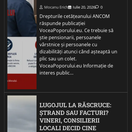
Mocanu Erich
Iulie 20, 2026
0
Drepturile cetățeanului ANCOM
răspunde publicației
VoceaPoporului.eu. Ce trebuie să
știe pensionarii, persoanele
vârstnice și persoanele cu
dizabilități atunci când așteaptă un
plic sau un colet.
VoceaPoporului.eu Informație de
interes public…
LUGOJUL LA RĂSCRUCE:
ȘTRAND SAU FACTURI?
VINERI, CONSILIERII
LOCALI DECID CINE