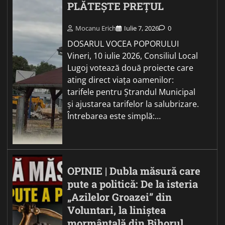
PLĂTEȘTE PREȚUL
Mocanu Erich
Iulie 7, 2026
0
DOSARUL VOCEA POPORULUI
Vineri, 10 iulie 2026, Consiliul Local
Lugoj votează două proiecte care
ating direct viața oamenilor:
tarifele pentru Ștrandul Municipal
și ajustarea tarifelor la salubrizare.
Întrebarea este simplă:…
OPINIE | Dubla măsură care
pute a politică: De la isteria
„Azilelor Groazei” din
Voluntari, la liniștea
mormântală din Bihorul