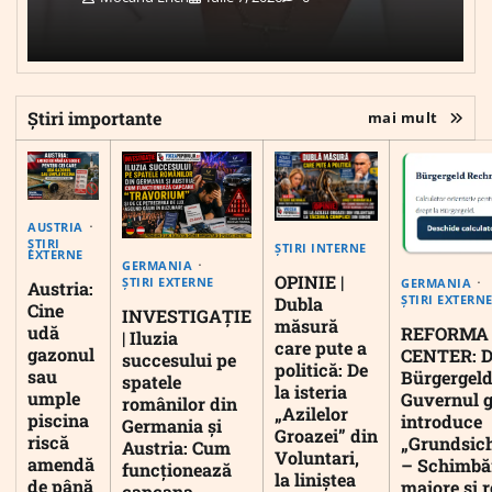
Știri importante
mai mult
AUSTRIA
ȘTIRI
ȘTIRI INTERNE
EXTERNE
GERMANIA
OPINIE |
ȘTIRI EXTERNE
GERMANIA
Austria:
ȘTIRI EXTERN
Dubla
Cine
INVESTIGAȚIE
măsură
udă
REFORMA
| Iluzia
care pute a
gazonul
CENTER: D
succesului pe
politică: De
sau
Bürgergeld
spatele
la isteria
umple
Guvernul 
românilor din
„Azilelor
piscina
introduce
Germania și
Groazei” din
riscă
„Grundsic
Austria: Cum
Voluntari,
amendă
– Schimbă
funcționează
la liniștea
de până
majore și r
capcana