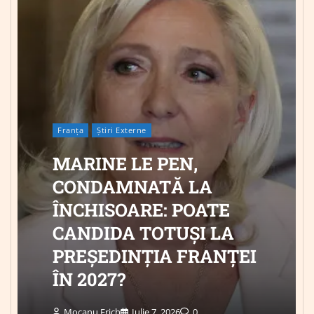
Franța
Știri Externe
MARINE LE PEN,
CONDAMNATĂ LA
ÎNCHISOARE: POATE
CANDIDA TOTUȘI LA
PREȘEDINȚIA FRANȚEI
ÎN 2027?
Mocanu Erich
Iulie 7, 2026
0