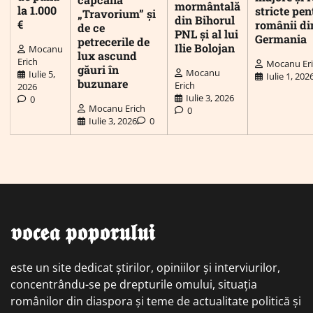
mormântală
la 1.000
stricte pen
„Travorium” și
din Bihorul
€
românii di
de ce
PNL și al lui
Germania
petrecerile de
Ilie Bolojan
Mocanu
lux ascund
Erich
Mocanu Er
găuri în
Mocanu
Iulie 5,
Iulie 1, 202
buzunare
Erich
2026
Iulie 3, 2026
0
Mocanu Erich
0
Iulie 3, 2026
0
𝖛𝖔𝖈𝖊𝖆 𝖕𝖔𝖕𝖔𝖗𝖚𝖑𝖚𝖎
este un site dedicat știrilor, opiniilor și interviurilor,
concentrându-se pe drepturile omului, situația
românilor din diaspora și teme de actualitate politică și