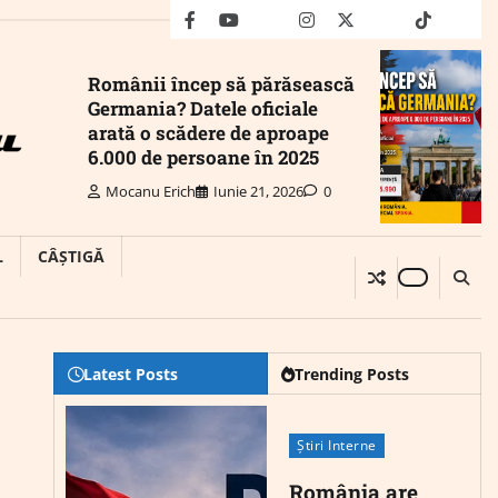
facebook
youtube
Mail
instagram
twitter
truth
tiktok
wha
Românii încep să părăsească
Germania? Datele oficiale
arată o scădere de aproape
6.000 de persoane în 2025
Mocanu Erich
Iunie 21, 2026
0
L
CÂȘTIGĂ
Latest Posts
Trending Posts
Știri Interne
România are