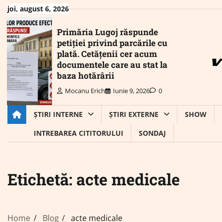
Skip
joi, august 6, 2026
to
content
Primăria Lugoj răspunde
petiției privind parcările cu
plată. Cetățenii cer acum
documentele care au stat la
baza hotărârii
Mocanu Erich
Iunie 9, 2026
0
ȘTIRI INTERNE
ȘTIRI EXTERNE
SHOW
INTREBAREA CITITORULUI
SONDAJ
Etichetă:
acte medicale
Home
Blog
acte medicale