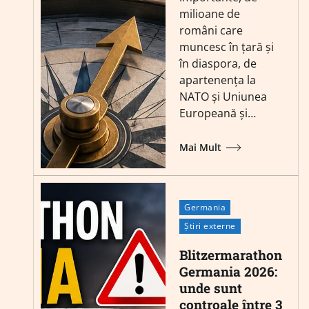
milioane de
români care
muncesc în țară și
în diaspora, de
apartenența la
NATO și Uniunea
Europeană și…
Mai Mult
Germania
Știri externe
Blitzermarathon
Germania 2026:
unde sunt
controale între 3