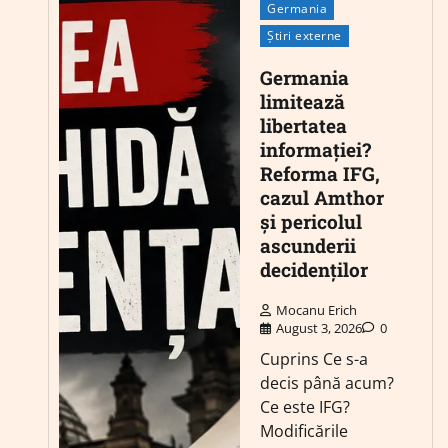
Germania
Știri externe
Germania
limitează
libertatea
informației?
Reforma IFG,
cazul Amthor
și pericolul
ascunderii
decidenților
Mocanu Erich
August 3, 2026
0
Cuprins Ce s-a
decis până acum?
Ce este IFG?
Modificările