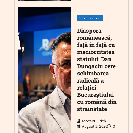
Știri Interne
Diaspora
românească,
față în față cu
mediocritatea
statului: Dan
Dungaciu cere
schimbarea
radicală a
relației
Bucureștiului
cu românii din
străinătate
Mocanu Erich
August 3, 2026
0