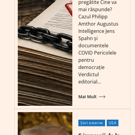
pregătite Cine va
mai răspunde?
Cazul Philipp
Amthor Augustus
Intelligence Jens
Spahn și
documentele
COVID Pericolele
pentru
democrație
Verdictul
editorial…
Mai Mult
Știri externe
USA