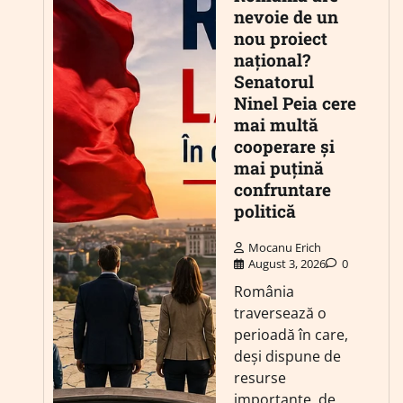
nevoie de un
nou proiect
național?
Senatorul
Ninel Peia cere
mai multă
cooperare și
mai puțină
confruntare
politică
Mocanu Erich
August 3, 2026
0
România
traversează o
perioadă în care,
deși dispune de
resurse
importante, de