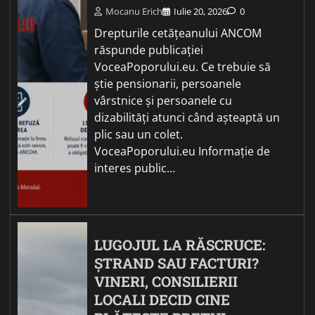
Mocanu Erich
Iulie 20, 2026
0
Drepturile cetățeanului ANCOM
răspunde publicației
VoceaPoporului.eu. Ce trebuie să
știe pensionarii, persoanele
vârstnice și persoanele cu
dizabilități atunci când așteaptă un
plic sau un colet.
VoceaPoporului.eu Informație de
interes public…
LUGOJUL LA RĂSCRUCE:
ȘTRAND SAU FACTURI?
VINERI, CONSILIERII
LOCALI DECID CINE