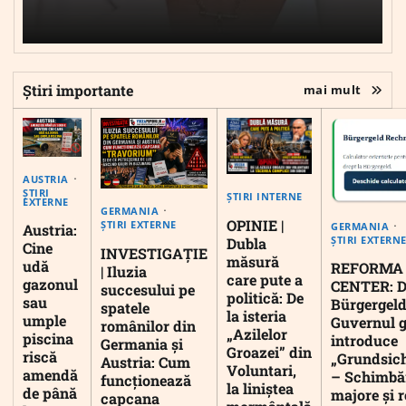
Știri importante
mai mult
AUSTRIA
ȘTIRI
ȘTIRI INTERNE
EXTERNE
GERMANIA
OPINIE |
ȘTIRI EXTERNE
GERMANIA
Austria:
ȘTIRI EXTERN
Dubla
Cine
INVESTIGAȚIE
măsură
udă
REFORMA
| Iluzia
care pute a
gazonul
CENTER: D
succesului pe
politică: De
sau
Bürgergeld
spatele
la isteria
umple
Guvernul 
românilor din
„Azilelor
piscina
introduce
Germania și
Groazei” din
riscă
„Grundsic
Austria: Cum
Voluntari,
amendă
– Schimbă
funcționează
la liniștea
de până
majore și r
capcana