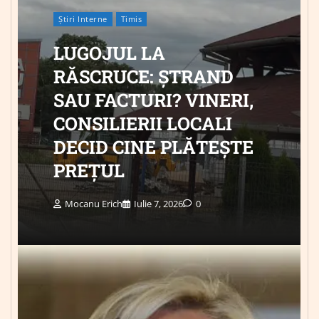
Știri Interne
Timis
LUGOJUL LA
RĂSCRUCE: ȘTRAND
SAU FACTURI? VINERI,
CONSILIERII LOCALI
DECID CINE PLĂTEȘTE
PREȚUL
Mocanu Erich
Iulie 7, 2026
0