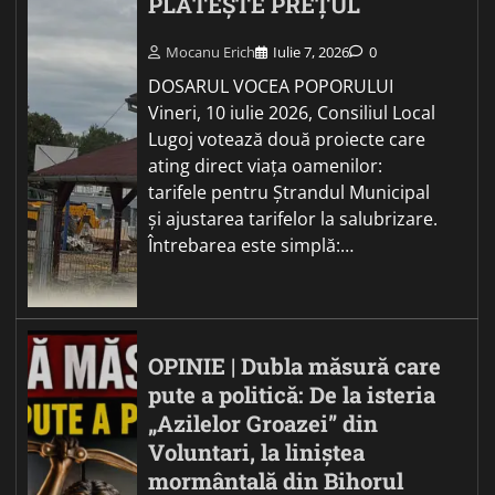
PLĂTEȘTE PREȚUL
Mocanu Erich
Iulie 7, 2026
0
DOSARUL VOCEA POPORULUI
Vineri, 10 iulie 2026, Consiliul Local
Lugoj votează două proiecte care
ating direct viața oamenilor:
tarifele pentru Ștrandul Municipal
și ajustarea tarifelor la salubrizare.
Întrebarea este simplă:…
OPINIE | Dubla măsură care
pute a politică: De la isteria
„Azilelor Groazei” din
Voluntari, la liniștea
mormântală din Bihorul