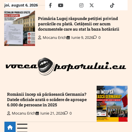
Skip
joi, august 6, 2026
facebook
youtube
Mail
instagram
twitter
truth
tiktok
wha
to
content
Primăria Lugoj răspunde petiției privind
parcările cu plată. Cetățenii cer acum
documentele care au stat la baza hotărârii
Mocanu Erich
Iunie 9, 2026
0
Românii încep să părăsească Germania?
Datele oficiale arată o scădere de aproape
6.000 de persoane în 2025
Mocanu Erich
Iunie 21, 2026
0