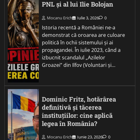
PNL și al lui Ilie Bolojan
Mocanu Erich
Iulie 3, 2026
0
Istoria recentă a României ne-a
demonstrat că oroarea are culoare
politică în ochii sistemului și ai
propagandei. În iulie 2023, când a
izbucnit scandalul „Azilelor
Groazei” din Ilfov (Voluntari și…
Dominic Fritz, hotărârea
definitivă și tăcerea
instituțiilor: cine aplică
legea în România?
Mocanu Erich
Iunie 23, 2026
0