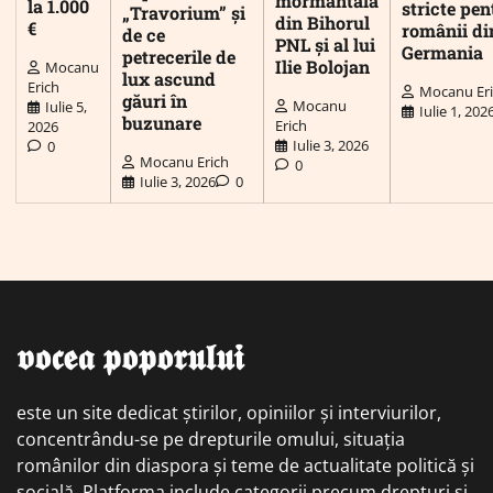
mormântală
la 1.000
stricte pen
„Travorium” și
din Bihorul
€
românii di
de ce
PNL și al lui
Germania
petrecerile de
Ilie Bolojan
Mocanu
lux ascund
Erich
Mocanu Er
găuri în
Mocanu
Iulie 5,
Iulie 1, 202
buzunare
Erich
2026
Iulie 3, 2026
0
Mocanu Erich
0
Iulie 3, 2026
0
𝖛𝖔𝖈𝖊𝖆 𝖕𝖔𝖕𝖔𝖗𝖚𝖑𝖚𝖎
este un site dedicat știrilor, opiniilor și interviurilor,
concentrându-se pe drepturile omului, situația
românilor din diaspora și teme de actualitate politică și
socială. Platforma include categorii precum drepturi și