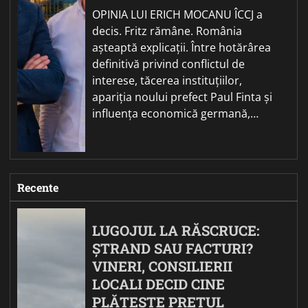
OPINIA LUI ERICH MOCANU ÎCCJ a
decis. Fritz rămâne. România
așteaptă explicații. Între hotărârea
definitivă privind conflictul de
interese, tăcerea instituțiilor,
apariția noului prefect Paul Finta și
influența economică germană,…
Recente
LUGOJUL LA RĂSCRUCE:
ȘTRAND SAU FACTURI?
VINERI, CONSILIERII
LOCALI DECID CINE
PLĂTEȘTE PREȚUL