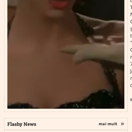
ș
Flashy News
mai mult