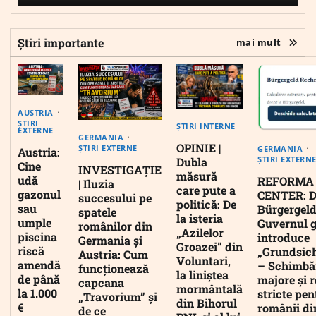
Știri importante
mai mult
AUSTRIA
ȘTIRI
ȘTIRI INTERNE
EXTERNE
GERMANIA
OPINIE |
ȘTIRI EXTERNE
GERMANIA
Austria:
ȘTIRI EXTERN
Dubla
Cine
INVESTIGAȚIE
măsură
udă
REFORMA
| Iluzia
care pute a
gazonul
CENTER: D
succesului pe
politică: De
sau
Bürgergeld
spatele
la isteria
umple
Guvernul 
românilor din
„Azilelor
piscina
introduce
Germania și
Groazei” din
riscă
„Grundsic
Austria: Cum
Voluntari,
amendă
– Schimbă
funcționează
la liniștea
de până
majore și r
capcana
mormântală
la 1.000
stricte pen
„Travorium” și
din Bihorul
€
românii di
de ce