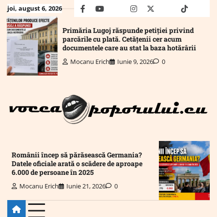
Skip
joi, august 6, 2026
facebook
youtube
Mail
instagram
twitter
truth
tiktok
wha
to
content
Primăria Lugoj răspunde petiției privind
parcările cu plată. Cetățenii cer acum
documentele care au stat la baza hotărârii
Mocanu Erich
Iunie 9, 2026
0
Românii încep să părăsească Germania?
Datele oficiale arată o scădere de aproape
6.000 de persoane în 2025
Mocanu Erich
Iunie 21, 2026
0