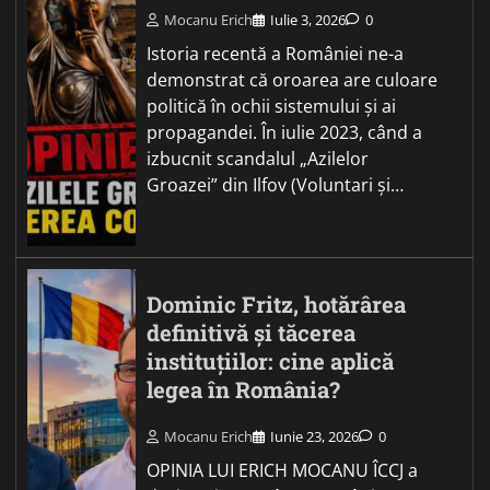
Mocanu Erich
Iulie 3, 2026
0
Istoria recentă a României ne-a
demonstrat că oroarea are culoare
politică în ochii sistemului și ai
propagandei. În iulie 2023, când a
izbucnit scandalul „Azilelor
Groazei” din Ilfov (Voluntari și…
Dominic Fritz, hotărârea
definitivă și tăcerea
instituțiilor: cine aplică
legea în România?
Mocanu Erich
Iunie 23, 2026
0
OPINIA LUI ERICH MOCANU ÎCCJ a