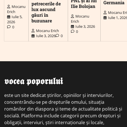
PNL și al lui
Germania
petrecerile de
Ilie Bolojan
Mocanu
lux ascund
Erich
Mocanu Er
găuri în
Mocanu
Iulie 5,
Iulie 1, 202
buzunare
Erich
2026
Iulie 3, 2026
0
Mocanu Erich
0
Iulie 3, 2026
0
𝖛𝖔𝖈𝖊𝖆 𝖕𝖔𝖕𝖔𝖗𝖚𝖑𝖚𝖎
este un site dedicat știrilor, opiniilor și interviurilor,
concentrându-se pe drepturile omului, situația
românilor din diaspora și teme de actualitate politică și
socială. Platforma include categorii precum drepturi și
obligații, interviuri, știri internaționale și locale,