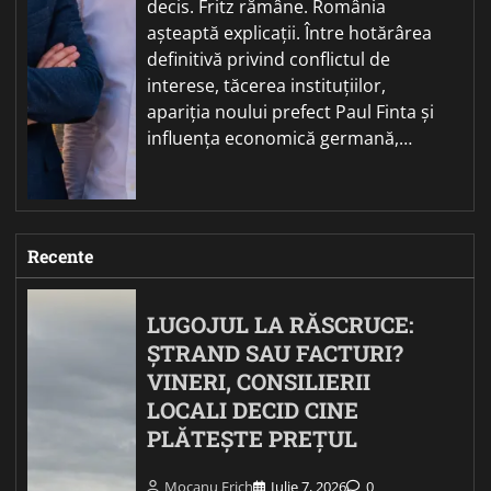
decis. Fritz rămâne. România
așteaptă explicații. Între hotărârea
definitivă privind conflictul de
interese, tăcerea instituțiilor,
apariția noului prefect Paul Finta și
influența economică germană,…
Recente
LUGOJUL LA RĂSCRUCE:
ȘTRAND SAU FACTURI?
VINERI, CONSILIERII
LOCALI DECID CINE
PLĂTEȘTE PREȚUL
Mocanu Erich
Iulie 7, 2026
0