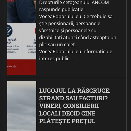
Drepturile cetățeanului ANCOM
răspunde publicației
VoceaPoporului.eu. Ce trebuie să
știe pensionarii, persoanele
vârstnice și persoanele cu
dizabilități atunci când așteaptă un
plic sau un colet.
VoceaPoporului.eu Informație de
interes public…
LUGOJUL LA RĂSCRUCE:
ȘTRAND SAU FACTURI?
VINERI, CONSILIERII
LOCALI DECID CINE
PLĂTEȘTE PREȚUL