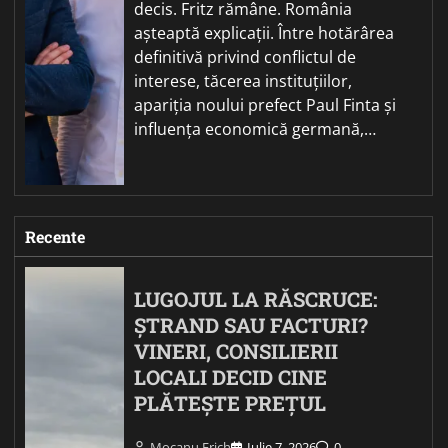
decis. Fritz rămâne. România
așteaptă explicații. Între hotărârea
definitivă privind conflictul de
interese, tăcerea instituțiilor,
apariția noului prefect Paul Finta și
influența economică germană,…
Recente
LUGOJUL LA RĂSCRUCE:
ȘTRAND SAU FACTURI?
VINERI, CONSILIERII
LOCALI DECID CINE
PLĂTEȘTE PREȚUL
Mocanu Erich
Iulie 7, 2026
0