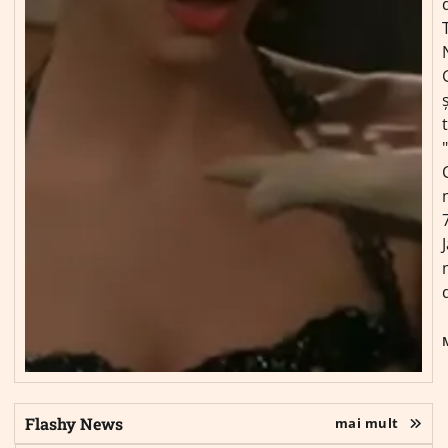
ș
Flashy News
mai mult