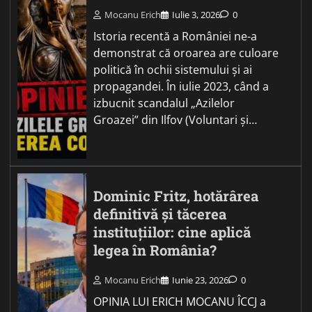
Mocanu Erich
Iulie 3, 2026
0
Istoria recentă a României ne-a
demonstrat că oroarea are culoare
politică în ochii sistemului și ai
propagandei. În iulie 2023, când a
izbucnit scandalul „Azilelor
Groazei” din Ilfov (Voluntari și…
Dominic Fritz, hotărârea
definitivă și tăcerea
instituțiilor: cine aplică
legea în România?
Mocanu Erich
Iunie 23, 2026
0
OPINIA LUI ERICH MOCANU ÎCCJ a