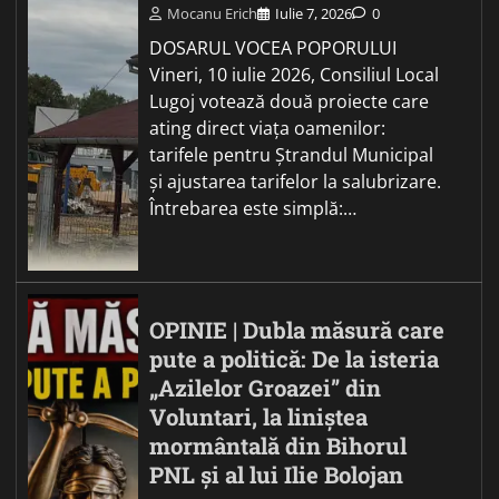
Mocanu Erich
Iulie 7, 2026
0
DOSARUL VOCEA POPORULUI
Vineri, 10 iulie 2026, Consiliul Local
Lugoj votează două proiecte care
ating direct viața oamenilor:
tarifele pentru Ștrandul Municipal
și ajustarea tarifelor la salubrizare.
Întrebarea este simplă:…
OPINIE | Dubla măsură care
pute a politică: De la isteria
„Azilelor Groazei” din
Voluntari, la liniștea
mormântală din Bihorul
PNL și al lui Ilie Bolojan