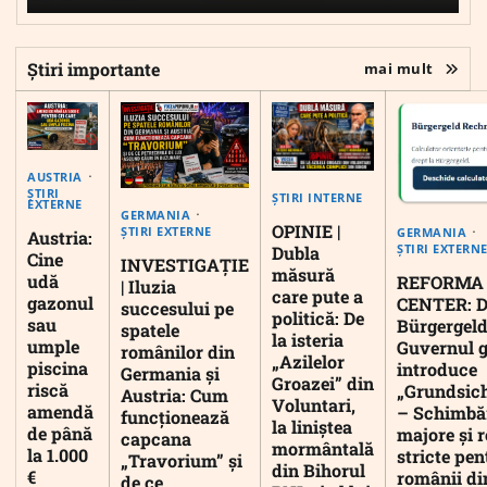
Știri importante
mai mult
AUSTRIA
ȘTIRI
ȘTIRI INTERNE
EXTERNE
GERMANIA
OPINIE |
ȘTIRI EXTERNE
GERMANIA
Austria:
ȘTIRI EXTERN
Dubla
Cine
INVESTIGAȚIE
măsură
udă
REFORMA
| Iluzia
care pute a
gazonul
CENTER: D
succesului pe
politică: De
sau
Bürgergeld
spatele
la isteria
umple
Guvernul 
românilor din
„Azilelor
piscina
introduce
Germania și
Groazei” din
riscă
„Grundsic
Austria: Cum
Voluntari,
amendă
– Schimbă
funcționează
la liniștea
de până
majore și r
capcana
mormântală
la 1.000
stricte pen
„Travorium” și
din Bihorul
€
românii di
de ce