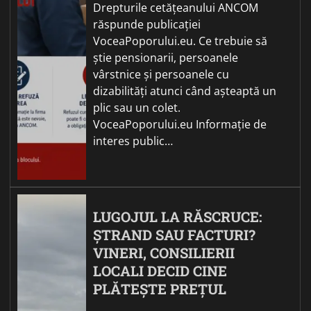
Drepturile cetățeanului ANCOM
răspunde publicației
VoceaPoporului.eu. Ce trebuie să
știe pensionarii, persoanele
vârstnice și persoanele cu
dizabilități atunci când așteaptă un
plic sau un colet.
VoceaPoporului.eu Informație de
interes public…
LUGOJUL LA RĂSCRUCE:
ȘTRAND SAU FACTURI?
VINERI, CONSILIERII
LOCALI DECID CINE
PLĂTEȘTE PREȚUL