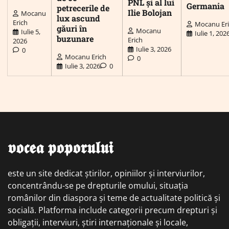
PNL și al lui
Germania
petrecerile de
Ilie Bolojan
Mocanu
lux ascund
Erich
Mocanu Er
găuri în
Mocanu
Iulie 5,
Iulie 1, 202
buzunare
Erich
2026
Iulie 3, 2026
0
Mocanu Erich
0
Iulie 3, 2026
0
𝖛𝖔𝖈𝖊𝖆 𝖕𝖔𝖕𝖔𝖗𝖚𝖑𝖚𝖎
este un site dedicat știrilor, opiniilor și interviurilor,
concentrându-se pe drepturile omului, situația
românilor din diaspora și teme de actualitate politică și
socială. Platforma include categorii precum drepturi și
obligații, interviuri, știri internaționale și locale,