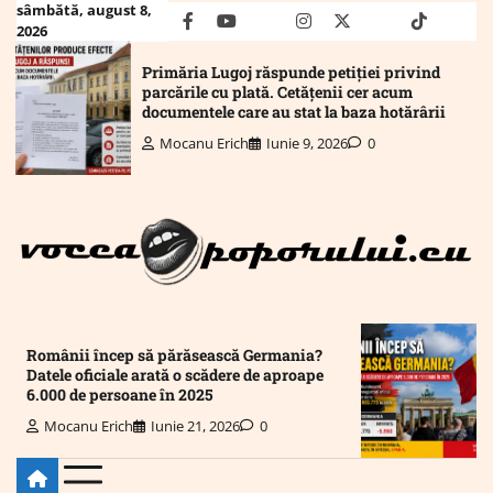
Skip
sâmbătă, august 8,
facebook
youtube
Mail
instagram
twitter
truth
tiktok
wha
2026
to
content
Primăria Lugoj răspunde petiției privind
parcările cu plată. Cetățenii cer acum
documentele care au stat la baza hotărârii
Mocanu Erich
Iunie 9, 2026
0
Românii încep să părăsească Germania?
Datele oficiale arată o scădere de aproape
6.000 de persoane în 2025
Mocanu Erich
Iunie 21, 2026
0