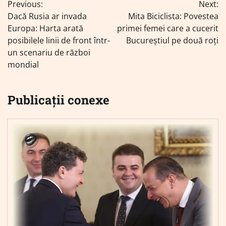
Previous:
Next:
în
Dacă Rusia ar invada
Mita Biciclista: Povestea
articole
Europa: Harta arată
primei femei care a cucerit
posibilele linii de front într-
Bucureștiul pe două roți
un scenariu de război
mondial
Publicații conexe