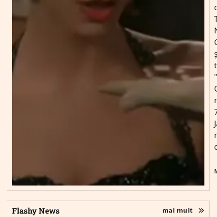
ș
Flashy News
mai mult