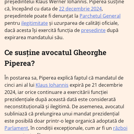
președintelui Klaus Werner Iohannis. Piperea susține
că, începând cu data de
22 decembrie 2024
,
președintele poate fi denunțat la
Parchetul General
pentru
ilegitimitate
și uzurparea de calități oficiale,
dacă acesta își exercită funcția de
președinte
după
expirarea mandatului său.
Ce susține avocatul Gheorghe
Piperea?
În postarea sa, Piperea explică faptul că mandatul de
cinci ani al lui
Klaus Iohannis
expiră pe 21 decembrie
2024, iar orice continuare a exercitării funcției
prezidențiale după această dată este considerată
neconstituțională și ilegitimă. De asemenea, avocatul
subliniază că prelungirea unui mandat prezidențial
este posibilă doar printr-o lege organică adoptată de
Parlament
, în condiții excepționale, cum ar fi un
război