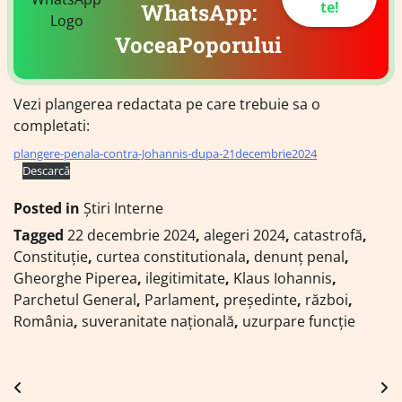
te!
WhatsApp:
VoceaPoporului
Vezi plangerea redactata pe care trebuie sa o
completati:
plangere-penala-contra-Johannis-dupa-21decembrie2024
Descarcă
Posted in
Știri Interne
Tagged
22 decembrie 2024
,
alegeri 2024
,
catastrofă
,
Constituție
,
curtea constitutionala
,
denunț penal
,
Gheorghe Piperea
,
ilegitimitate
,
Klaus Iohannis
,
Parchetul General
,
Parlament
,
președinte
,
război
,
România
,
suveranitate națională
,
uzurpare funcție
Navigare