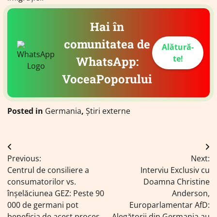
Hai în
comunitatea de
Alătură-
te!
WhatsApp:
VoceaPoporului
Posted in
Germania
,
Știri externe
Navigare
Previous:
Next:
în
Centrul de consiliere a
Interviu Exclusiv cu
articole
consumatorilor vs.
Doamna Christine
înșelăciunea GEZ: Peste 90
Anderson,
000 de germani pot
Europarlamentar AfD:
beneficia de acest proces
„Alegătorii din Germania au