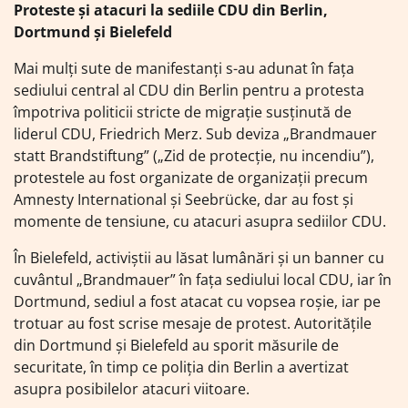
Proteste și atacuri la sediile CDU din Berlin,
Dortmund și Bielefeld
Mai mulți sute de manifestanți s-au adunat în fața
sediului central al CDU din Berlin pentru a protesta
împotriva politicii stricte de migrație susținută de
liderul CDU, Friedrich Merz. Sub deviza „Brandmauer
statt Brandstiftung” („Zid de protecție, nu incendiu”),
protestele au fost organizate de organizații precum
Amnesty International și Seebrücke, dar au fost și
momente de tensiune, cu atacuri asupra sediilor CDU.
În Bielefeld, activiștii au lăsat lumânări și un banner cu
cuvântul „Brandmauer” în fața sediului local CDU, iar în
Dortmund, sediul a fost atacat cu vopsea roșie, iar pe
trotuar au fost scrise mesaje de protest. Autoritățile
din Dortmund și Bielefeld au sporit măsurile de
securitate, în timp ce poliția din Berlin a avertizat
asupra posibilelor atacuri viitoare.