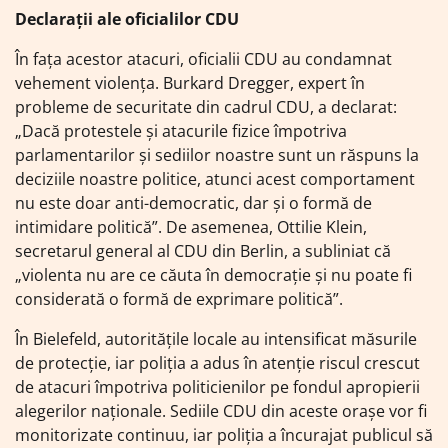
Declarații ale oficialilor CDU
În fața acestor atacuri, oficialii CDU au condamnat
vehement violența. Burkard Dregger, expert în
probleme de securitate din cadrul CDU, a declarat:
„Dacă protestele și atacurile fizice împotriva
parlamentarilor și sediilor noastre sunt un răspuns la
deciziile noastre politice, atunci acest comportament
nu este doar anti-democratic, dar și o formă de
intimidare politică”. De asemenea, Ottilie Klein,
secretarul general al CDU din Berlin, a subliniat că
„violenta nu are ce căuta în democrație și nu poate fi
considerată o formă de exprimare politică”.
În Bielefeld, autoritățile locale au intensificat măsurile
de protecție, iar poliția a adus în atenție riscul crescut
de atacuri împotriva politicienilor pe fondul apropierii
alegerilor naționale. Sediile CDU din aceste orașe vor fi
monitorizate continuu, iar poliția a încurajat publicul să