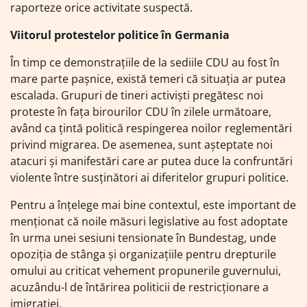
raporteze orice activitate suspectă.
Viitorul protestelor politice în Germania
În timp ce demonstrațiile de la sediile CDU au fost în
mare parte pașnice, există temeri că situația ar putea
escalada. Grupuri de tineri activiști pregătesc noi
proteste în fața birourilor CDU în zilele următoare,
având ca țintă politică respingerea noilor reglementări
privind migrarea. De asemenea, sunt așteptate noi
atacuri și manifestări care ar putea duce la confruntări
violente între susținători ai diferitelor grupuri politice.
Pentru a înțelege mai bine contextul, este important de
menționat că noile măsuri legislative au fost adoptate
în urma unei sesiuni tensionate în Bundestag, unde
opoziția de stânga și organizațiile pentru drepturile
omului au criticat vehement propunerile guvernului,
acuzându-l de întărirea politicii de restricționare a
imigrației.