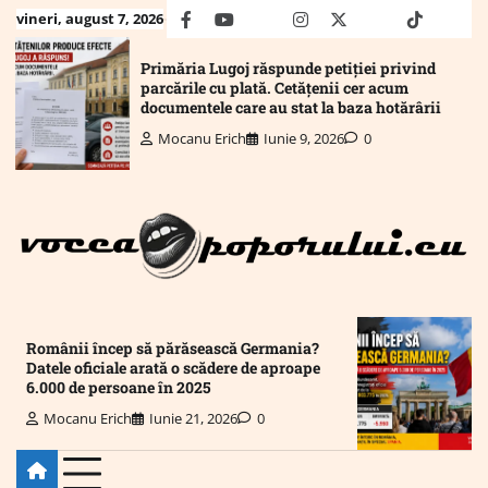
Skip
vineri, august 7, 2026
facebook
youtube
Mail
instagram
twitter
truth
tiktok
wha
to
content
Primăria Lugoj răspunde petiției privind
parcările cu plată. Cetățenii cer acum
documentele care au stat la baza hotărârii
Mocanu Erich
Iunie 9, 2026
0
Românii încep să părăsească Germania?
Datele oficiale arată o scădere de aproape
6.000 de persoane în 2025
Mocanu Erich
Iunie 21, 2026
0