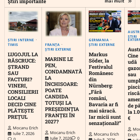
Știri importante
mai mult
AUSTR
ȘTIRI
EXTER
ȘTIRI INTERNE
GERMANIA
FRANȚA
TIMIS
ȘTIRI EXTERNE
Austr
ȘTIRI EXTERNE
LUGOJUL LA
Markus
Cine
MARINE LE
RĂSCRUCE:
Söder, la
udă
PEN,
ȘTRAND
Festivalul
gazo
CONDAMNATĂ
SAU
Românesc
sau
LA
FACTURI?
din
umpl
ÎNCHISOARE:
VINERI,
Nürnberg:
pisc
POATE
CONSILIERII
„Fără
riscă
CANDIDA
LOCALI
români,
ame
TOTUȘI LA
DECID CINE
Bavaria ar fi
de p
PREȘEDINȚIA
PLĂTEȘTE
mai săracă.
la 1.
FRANȚEI ÎN
PREȚUL
Iar micii sunt
€
2027?
senzaționali!”
Mocanu Erich
Mo
Mocanu Erich
Iulie 7, 2026
Mocanu Erich
Erich
Iulie 7, 2026
0
0
Iulie 5, 2026