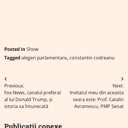
Posted in
Show
Tagged
alegeri parlamentare
,
constantin codreanu
Navigare
Previous:
Next:
în
Fox News, canalul preferat
Invitatul meu din aceasta
articole
al lui Donald Trump, și
seara este: Prof. Catalin
istoria sa întunecată
Avramescu, PMP Senat
Publicații conexe