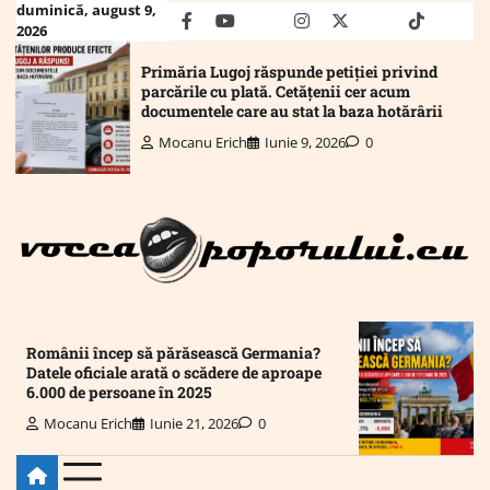
Skip
duminică, august 9,
facebook
youtube
Mail
instagram
twitter
truth
tiktok
wha
2026
to
content
Primăria Lugoj răspunde petiției privind
parcările cu plată. Cetățenii cer acum
documentele care au stat la baza hotărârii
Mocanu Erich
Iunie 9, 2026
0
Românii încep să părăsească Germania?
Datele oficiale arată o scădere de aproape
6.000 de persoane în 2025
Mocanu Erich
Iunie 21, 2026
0