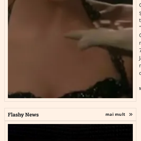
ș
Flashy News
mai mult