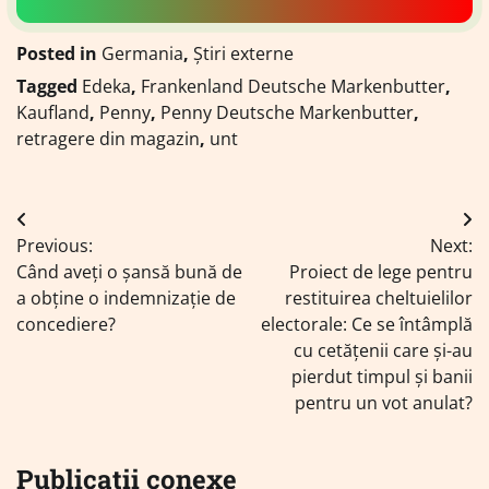
Posted in
Germania
,
Știri externe
Tagged
Edeka
,
Frankenland Deutsche Markenbutter
,
Kaufland
,
Penny
,
Penny Deutsche Markenbutter
,
retragere din magazin
,
unt
Navigare
Previous:
Next:
în
Când aveți o șansă bună de
Proiect de lege pentru
articole
a obține o indemnizație de
restituirea cheltuielilor
concediere?
electorale: Ce se întâmplă
cu cetățenii care și-au
pierdut timpul și banii
pentru un vot anulat?
Publicații conexe