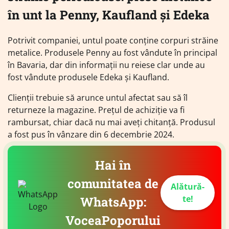
în unt la Penny, Kaufland și Edeka
Potrivit companiei, untul poate conține corpuri străine
metalice. Produsele Penny au fost vândute în principal
în Bavaria, dar din informații nu reiese clar unde au
fost vândute produsele Edeka și Kaufland.
Clienții trebuie să arunce untul afectat sau să îl
returneze la magazine. Prețul de achiziție va fi
rambursat, chiar dacă nu mai aveți chitanță. Produsul
a fost pus în vânzare din 6 decembrie 2024.
Hai în
comunitatea de
Alătură-
te!
WhatsApp:
VoceaPoporului