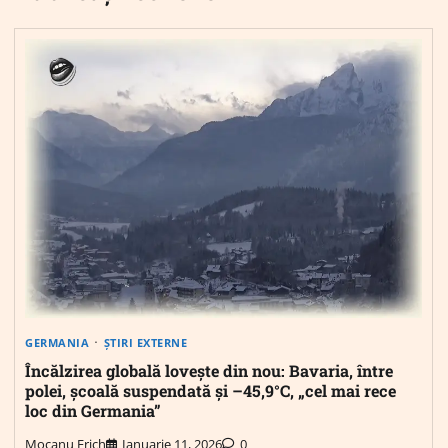
GERMANIA
ȘTIRI EXTERNE
Încălzirea globală lovește din nou: Bavaria, între
polei, școală suspendată și –45,9°C, „cel mai rece
loc din Germania”
Mocanu Erich
Ianuarie 11, 2026
0