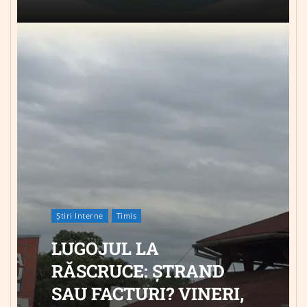
Știri Interne
Timis
LUGOJUL LA
RĂSCRUCE: ȘTRAND
SAU FACTURI? VINERI,