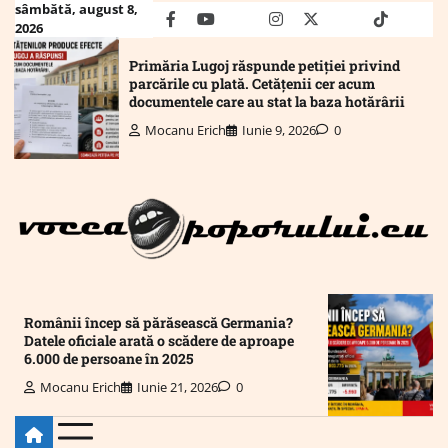
Skip
sâmbătă, august 8,
facebook
youtube
Mail
instagram
twitter
truth
tiktok
wha
2026
to
content
Primăria Lugoj răspunde petiției privind
parcările cu plată. Cetățenii cer acum
documentele care au stat la baza hotărârii
Mocanu Erich
Iunie 9, 2026
0
Românii încep să părăsească Germania?
Datele oficiale arată o scădere de aproape
6.000 de persoane în 2025
Mocanu Erich
Iunie 21, 2026
0