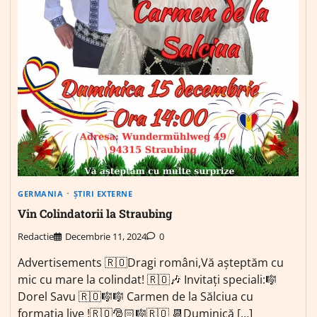
GERMANIA
ȘTIRI EXTERNE
Vin Colindatorii la Straubing
Redactie
Decembrie 11, 2024
0
Advertisements 🇷🇴Dragi români,Vă aşteptăm cu
mic cu mare la colindat! 🇷🇴🎶 Invitați speciali:🎼
Dorel Savu 🇷🇴🎼🎼 Carmen de la Sălciua cu
formația live !🇷🇴🎅🏻🎼🇷🇴 📆Duminică […]