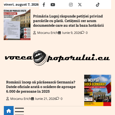
Skip
vineri, august 7, 2026
facebook
youtube
Mail
instagram
twitter
truth
tiktok
wha
to
content
Primăria Lugoj răspunde petiției privind
parcările cu plată. Cetățenii cer acum
documentele care au stat la baza hotărârii
Mocanu Erich
Iunie 9, 2026
0
Românii încep să părăsească Germania?
Datele oficiale arată o scădere de aproape
6.000 de persoane în 2025
Mocanu Erich
Iunie 21, 2026
0