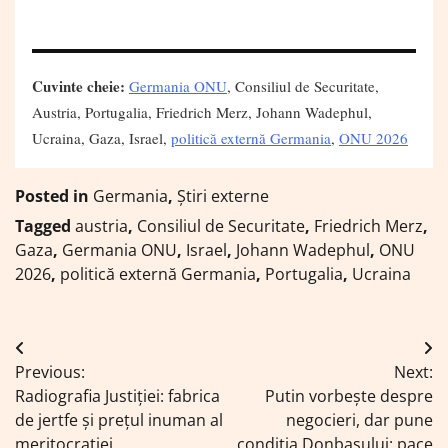
Cuvinte cheie:
Germania ONU
, Consiliul de Securitate,
Austria, Portugalia, Friedrich Merz, Johann Wadephul,
Ucraina, Gaza, Israel,
politică externă Germania
,
ONU 2026
Posted in
Germania
,
Știri externe
Tagged
austria
,
Consiliul de Securitate
,
Friedrich Merz
,
Gaza
,
Germania ONU
,
Israel
,
Johann Wadephul
,
ONU
2026
,
politică externă Germania
,
Portugalia
,
Ucraina
Navigare
Previous:
Next:
în
Radiografia Justiției: fabrica
Putin vorbește despre
articole
de jertfe și prețul inuman al
negocieri, dar pune
meritocrației
condiția Donbasului: pace