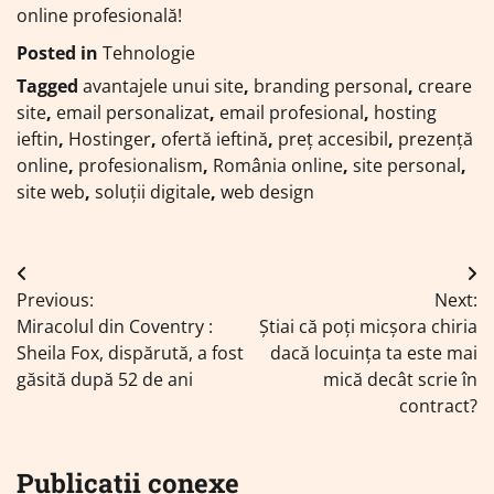
online profesională!
Posted in
Tehnologie
Tagged
avantajele unui site
,
branding personal
,
creare
site
,
email personalizat
,
email profesional
,
hosting
ieftin
,
Hostinger
,
ofertă ieftină
,
preț accesibil
,
prezență
online
,
profesionalism
,
România online
,
site personal
,
site web
,
soluții digitale
,
web design
Navigare
Previous:
Next:
în
Miracolul din Coventry :
Știai că poți micșora chiria
articole
Sheila Fox, dispărută, a fost
dacă locuința ta este mai
găsită după 52 de ani
mică decât scrie în
contract?
Publicații conexe