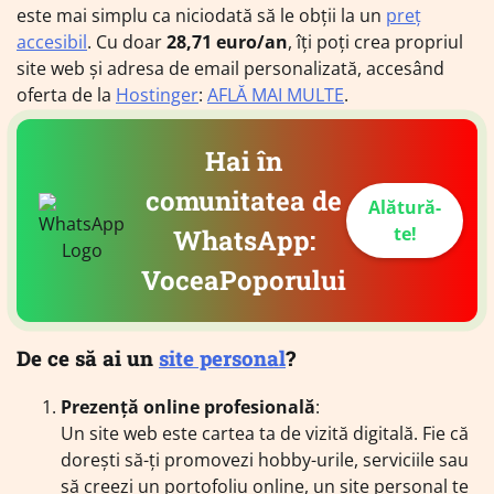
este mai simplu ca niciodată să le obții la un
preț
accesibil
. Cu doar
28,71 euro/an
, îți poți crea propriul
site web și adresa de email personalizată, accesând
oferta de la
Hostinger
:
AFLĂ MAI MULTE
.
Hai în
comunitatea de
Alătură-
te!
WhatsApp:
VoceaPoporului
De ce să ai un
site personal
?
Prezență online profesională
:
Un site web este cartea ta de vizită digitală. Fie că
dorești să-ți promovezi hobby-urile, serviciile sau
să creezi un portofoliu online, un site personal te