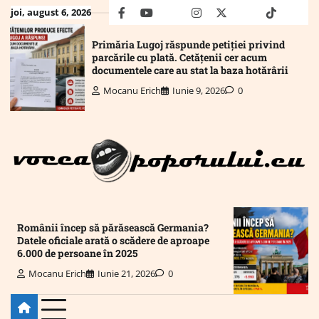
Skip
joi, august 6, 2026
facebook
youtube
Mail
instagram
twitter
truth
tiktok
wha
to
content
Primăria Lugoj răspunde petiției privind
parcările cu plată. Cetățenii cer acum
documentele care au stat la baza hotărârii
Mocanu Erich
Iunie 9, 2026
0
Românii încep să părăsească Germania?
Datele oficiale arată o scădere de aproape
6.000 de persoane în 2025
Mocanu Erich
Iunie 21, 2026
0