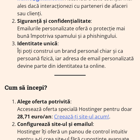
ales dacă interacționezi cu parteneri de afaceri
sau clienți.
Siguranță și confidențialitate
:
Emailurile personalizate oferă o protecție mai
bună împotriva spamului și a phishingului.
Identitate unică
:
Îți poți construi un brand personal chiar și ca
persoană fizică, iar adresa de email personalizată
devine parte din identitatea ta online.
Cum să începi?
Alege oferta potrivită
:
Accesează oferta specială Hostinger pentru doar
28,71 euro/an
:
Creează-ți site-ul acum!
.
Configurează site-ul și emailul
:
Hostinger îți oferă un panou de control intuitiv
pentru a-ți crea site-ul fără cunoștințe avansate