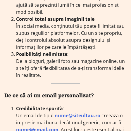
ajută să te prezinți lumii în cel mai profesionist
mod posibil.
Control total asupra imaginii tale
:
În social media, conținutul tău poate fi limitat sau
supus regulilor platformelor. Cu un site propriu,
deții controlul absolut asupra designului și
informațiilor pe care le împărtășești.
Posibilități nelimitate
:
De la bloguri, galerii foto sau magazine online, un
site îți oferă flexibilitatea de a-ți transforma ideile
în realitate.
De ce să ai un email personalizat?
Credibilitate sporită
:
Un email de tipul
nume@siteultau.ro
creează o
impresie mai bună decât unul generic, cum ar fi
nume@gmail.com
. Acest lucru este esențial mai