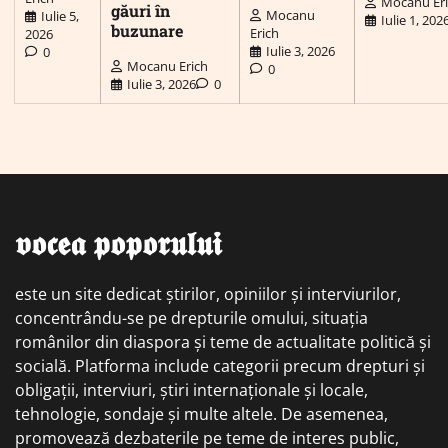
Mocanu Er
găuri în
Mocanu
Iulie 5,
Iulie 1, 202
buzunare
Erich
2026
Iulie 3, 2026
0
Mocanu Erich
0
Iulie 3, 2026
0
𝖛𝖔𝖈𝖊𝖆 𝖕𝖔𝖕𝖔𝖗𝖚𝖑𝖚𝖎
este un site dedicat știrilor, opiniilor și interviurilor,
concentrându-se pe drepturile omului, situația
românilor din diaspora și teme de actualitate politică și
socială. Platforma include categorii precum drepturi și
obligații, interviuri, știri internaționale și locale,
tehnologie, sondaje și multe altele. De asemenea,
promovează dezbaterile pe teme de interes public,