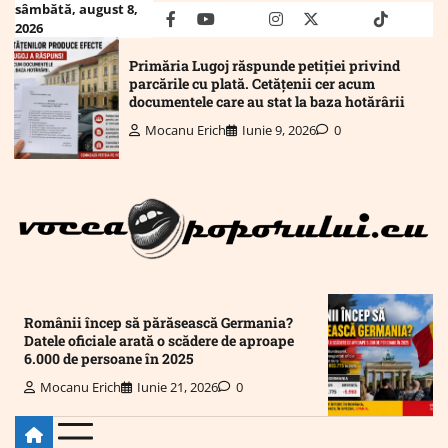
Skip
sâmbătă, august 8,
facebook
youtube
Mail
instagram
twitter
truth
tiktok
wha
2026
to
content
Primăria Lugoj răspunde petiției privind
parcările cu plată. Cetățenii cer acum
documentele care au stat la baza hotărârii
Mocanu Erich
Iunie 9, 2026
0
Românii încep să părăsească Germania?
Datele oficiale arată o scădere de aproape
6.000 de persoane în 2025
Mocanu Erich
Iunie 21, 2026
0