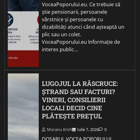
VoceaPoporului.eu. Ce trebuie să
știe pensionarii, persoanele
vârstnice și persoanele cu
dizabilități atunci când așteaptă un
plic sau un colet.
VoceaPoporului.eu Informație de
interes public…
LUGOJUL LA RĂSCRUCE:
ȘTRAND SAU FACTURI?
VINERI, CONSILIERII
LOCALI DECID CINE
PLĂTEȘTE PREȚUL
Mocanu Erich
Iulie 7, 2026
0
DOSARUL VOCEA POPORULUI