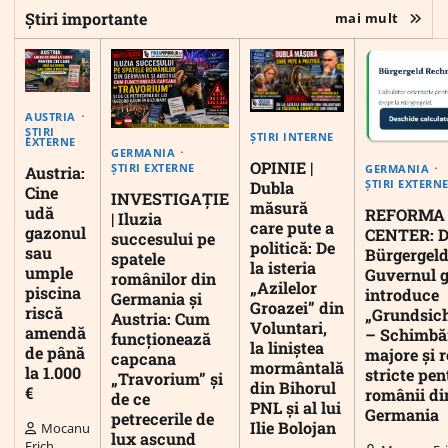
Știri importante
mai mult
AUSTRIA
ȘTIRI
ȘTIRI INTERNE
EXTERNE
GERMANIA
OPINIE |
ȘTIRI EXTERNE
GERMANIA
Austria:
ȘTIRI EXTERN
Dubla
Cine
INVESTIGAȚIE
măsură
udă
REFORMA
| Iluzia
care pute a
gazonul
CENTER: D
succesului pe
politică: De
sau
Bürgergeld
spatele
la isteria
umple
Guvernul 
românilor din
„Azilelor
piscina
introduce
Germania și
Groazei” din
riscă
„Grundsic
Austria: Cum
Voluntari,
amendă
– Schimbă
funcționează
la liniștea
de până
majore și r
capcana
mormântală
la 1.000
stricte pen
„Travorium” și
din Bihorul
€
românii di
de ce
PNL și al lui
Germania
petrecerile de
Ilie Bolojan
Mocanu
lux ascund
Erich