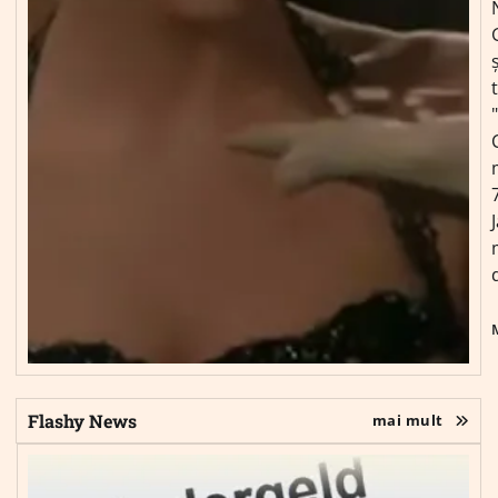
ș
Flashy News
mai mult