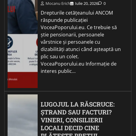
Mocanu Erich
Iulie 20, 2026
0
Drepturile cetățeanului ANCOM
răspunde publicației
VoceaPoporului.eu. Ce trebuie să
știe pensionarii, persoanele
vârstnice și persoanele cu
dizabilități atunci când așteaptă un
plic sau un colet.
VoceaPoporului.eu Informație de
interes public…
LUGOJUL LA RĂSCRUCE:
ȘTRAND SAU FACTURI?
VINERI, CONSILIERII
LOCALI DECID CINE
PLĂTEȘTE PREȚUL