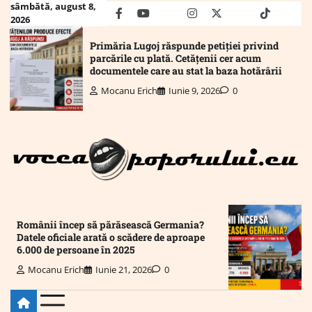
Skip
sâmbătă, august 8,
facebook
youtube
Mail
instagram
twitter
truth
tiktok
wha
2026
to
content
Primăria Lugoj răspunde petiției privind
parcările cu plată. Cetățenii cer acum
documentele care au stat la baza hotărârii
Mocanu Erich
Iunie 9, 2026
0
Românii încep să părăsească Germania?
Datele oficiale arată o scădere de aproape
6.000 de persoane în 2025
Mocanu Erich
Iunie 21, 2026
0