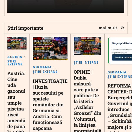
Știri importante
mai mult
AUSTRIA
ȘTIRI
ȘTIRI INTERNE
EXTERNE
GERMANIA
OPINIE |
ȘTIRI EXTERNE
GERMANIA
Austria:
ȘTIRI EXTERN
Dubla
Cine
INVESTIGAȚIE
măsură
udă
REFORMA
| Iluzia
care pute a
gazonul
CENTER: D
succesului pe
politică: De
sau
Bürgergeld
spatele
la isteria
umple
Guvernul 
românilor din
„Azilelor
piscina
introduce
Germania și
Groazei” din
riscă
„Grundsic
Austria: Cum
Voluntari,
amendă
– Schimbă
funcționează
la liniștea
de până
majore și r
capcana
mormântală