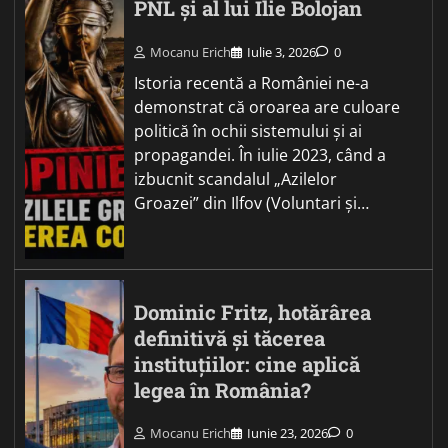
PNL și al lui Ilie Bolojan
Mocanu Erich
Iulie 3, 2026
0
Istoria recentă a României ne-a
demonstrat că oroarea are culoare
politică în ochii sistemului și ai
propagandei. În iulie 2023, când a
izbucnit scandalul „Azilelor
Groazei” din Ilfov (Voluntari și…
Dominic Fritz, hotărârea
definitivă și tăcerea
instituțiilor: cine aplică
legea în România?
Mocanu Erich
Iunie 23, 2026
0