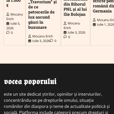
la 1.000
stricte pen
„Travorium” și
din Bihorul
€
românii di
de ce
PNL și al lui
Germania
petrecerile de
Ilie Bolojan
Mocanu
lux ascund
Erich
Mocanu Er
găuri în
Mocanu
Iulie 5,
Iulie 1, 202
buzunare
Erich
2026
Iulie 3, 2026
0
Mocanu Erich
0
Iulie 3, 2026
0
𝖛𝖔𝖈𝖊𝖆 𝖕𝖔𝖕𝖔𝖗𝖚𝖑𝖚𝖎
este un site dedicat știrilor, opiniilor și interviurilor,
concentrându-se pe drepturile omului, situația
românilor din diaspora și teme de actualitate politică și
socială. Platforma include categorii precum drepturi și