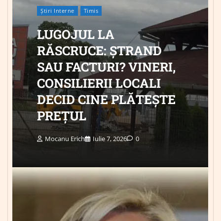
Știri Interne
Timis
LUGOJUL LA
RĂSCRUCE: ȘTRAND
SAU FACTURI? VINERI,
CONSILIERII LOCALI
DECID CINE PLĂTEȘTE
PREȚUL
Mocanu Erich
Iulie 7, 2026
0