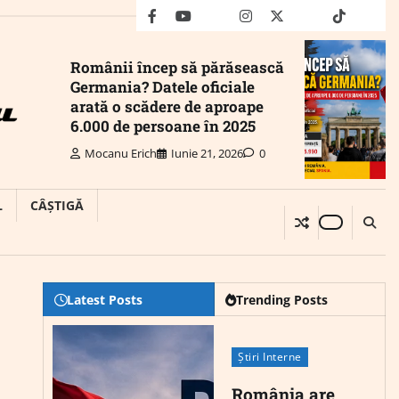
facebook
youtube
Mail
instagram
twitter
truth
tiktok
wha
Românii încep să părăsească
Germania? Datele oficiale
arată o scădere de aproape
6.000 de persoane în 2025
Mocanu Erich
Iunie 21, 2026
0
L
CÂȘTIGĂ
Latest Posts
Trending Posts
Știri Interne
România are