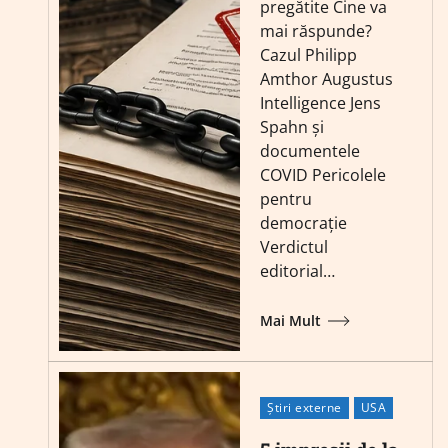
pregătite Cine va
mai răspunde?
Cazul Philipp
Amthor Augustus
Intelligence Jens
Spahn și
documentele
COVID Pericolele
pentru
democrație
Verdictul
editorial…
Mai Mult
Știri externe
USA