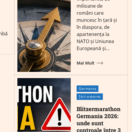
milioane de
români care
muncesc în țară și
în diaspora, de
imbă
apartenența la
NATO și Uniunea
Europeană și…
Mai Mult
Germania
Știri externe
Blitzermarathon
Germania 2026:
unde sunt
controale între 3