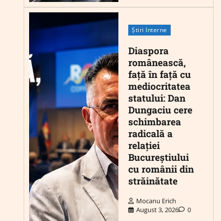
Știri Interne
Diaspora
românească,
față în față cu
mediocritatea
statului: Dan
Dungaciu cere
schimbarea
radicală a
relației
Bucureștiului
cu românii din
străinătate
Mocanu Erich
August 3, 2026
0