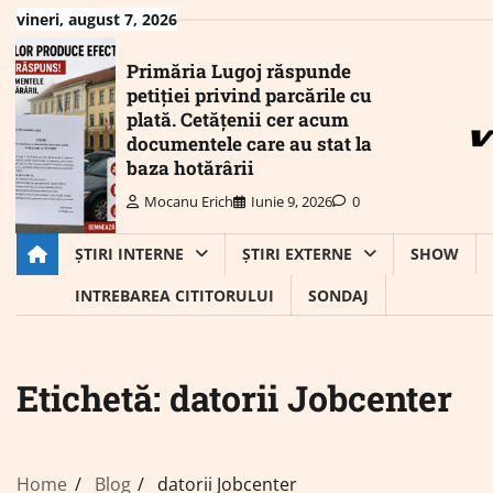
Skip
vineri, august 7, 2026
to
content
Primăria Lugoj răspunde
petiției privind parcările cu
plată. Cetățenii cer acum
documentele care au stat la
baza hotărârii
Mocanu Erich
Iunie 9, 2026
0
ȘTIRI INTERNE
ȘTIRI EXTERNE
SHOW
INTREBAREA CITITORULUI
SONDAJ
Etichetă:
datorii Jobcenter
Home
Blog
datorii Jobcenter