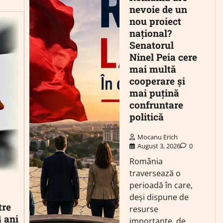
nevoie de un
nou proiect
național?
Senatorul
Ninel Peia cere
mai multă
cooperare și
mai puțină
confruntare
politică
Mocanu Erich
August 3, 2026
0
România
traversează o
perioadă în care,
deși dispune de
tre
resurse
4 ani
importante, de