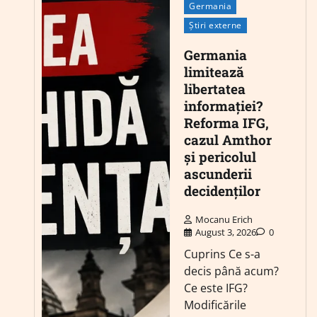
Germania
Știri externe
Germania
limitează
libertatea
informației?
Reforma IFG,
cazul Amthor
și pericolul
ascunderii
decidenților
Mocanu Erich
August 3, 2026
0
Cuprins Ce s-a
decis până acum?
Ce este IFG?
Modificările