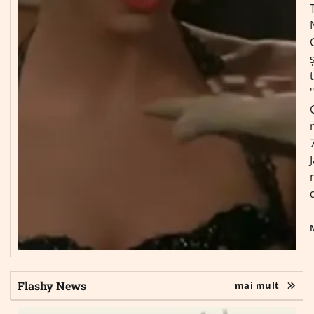
ș
Flashy News
mai mult