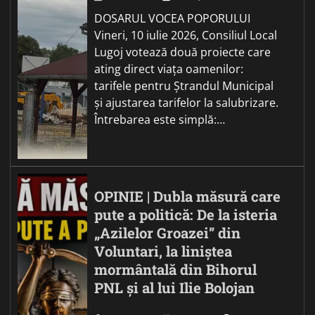
DOSARUL VOCEA POPORULUI
Vineri, 10 iulie 2026, Consiliul Local
Lugoj votează două proiecte care
ating direct viața oamenilor:
tarifele pentru Ștrandul Municipal
și ajustarea tarifelor la salubrizare.
Întrebarea este simplă:…
OPINIE | Dubla măsură care
pute a politică: De la isteria
„Azilelor Groazei” din
Voluntari, la liniștea
mormântală din Bihorul
PNL și al lui Ilie Bolojan