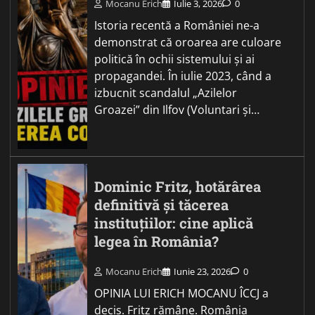
Mocanu Erich
Iulie 3, 2026
0
Istoria recentă a României ne-a
demonstrat că oroarea are culoare
politică în ochii sistemului și ai
propagandei. În iulie 2023, când a
izbucnit scandalul „Azilelor
Groazei” din Ilfov (Voluntari și…
Dominic Fritz, hotărârea
definitivă și tăcerea
instituțiilor: cine aplică
legea în România?
Mocanu Erich
Iunie 23, 2026
0
OPINIA LUI ERICH MOCANU ÎCCJ a
decis. Fritz rămâne. România