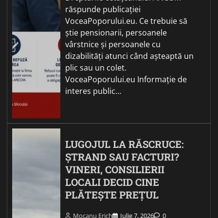
răspunde publicației
VoceaPoporului.eu. Ce trebuie să
știe pensionarii, persoanele
vârstnice și persoanele cu
dizabilități atunci când așteaptă un
plic sau un colet.
VoceaPoporului.eu Informație de
interes public…
LUGOJUL LA RĂSCRUCE:
ȘTRAND SAU FACTURI?
VINERI, CONSILIERII
LOCALI DECID CINE
PLĂTEȘTE PREȚUL
Mocanu Erich
Iulie 7, 2026
0