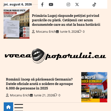
Skip
joi, august 6, 2026
facebook
youtube
Mail
instagram
twitter
truth
tiktok
wha
to
content
Primăria Lugoj răspunde petiției privind
parcările cu plată. Cetățenii cer acum
documentele care au stat la baza hotărârii
Mocanu Erich
Iunie 9, 2026
0
Românii încep să părăsească Germania?
Datele oficiale arată o scădere de aproape
6.000 de persoane în 2025
Mocanu Erich
Iunie 21, 2026
0