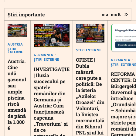
Știri importante
mai mult
AUSTRIA
ȘTIRI
ȘTIRI INTERNE
EXTERNE
GERMANIA
OPINIE |
ȘTIRI EXTERNE
GERMANIA
Austria:
ȘTIRI EXTERN
Dubla
Cine
INVESTIGAȚIE
măsură
udă
REFORMA
| Iluzia
care pute a
gazonul
CENTER: D
succesului pe
politică: De
sau
Bürgergeld
spatele
la isteria
umple
Guvernul 
românilor din
„Azilelor
piscina
introduce
Germania și
Groazei” din
riscă
„Grundsic
Austria: Cum
Voluntari,
amendă
– Schimbă
funcționează
la liniștea
de până
majore și r
capcana
mormântală
la 1.000
stricte pen
„Travorium” și
din Bihorul
€
românii di
de ce
PNL și al lui
Germania
petrecerile de