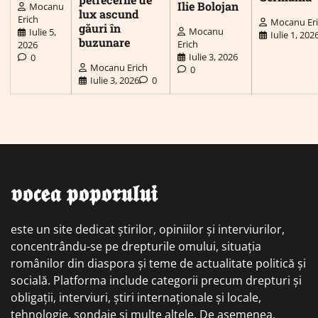
Ilie Bolojan
Mocanu
lux ascund
Erich
Mocanu Er
găuri în
Mocanu
Iulie 5,
Iulie 1, 202
buzunare
Erich
2026
Iulie 3, 2026
0
Mocanu Erich
0
Iulie 3, 2026
0
𝖛𝖔𝖈𝖊𝖆 𝖕𝖔𝖕𝖔𝖗𝖚𝖑𝖚𝖎
este un site dedicat știrilor, opiniilor și interviurilor,
concentrându-se pe drepturile omului, situația
românilor din diaspora și teme de actualitate politică și
socială. Platforma include categorii precum drepturi și
obligații, interviuri, știri internaționale și locale,
tehnologie, sondaje și multe altele. De asemenea,