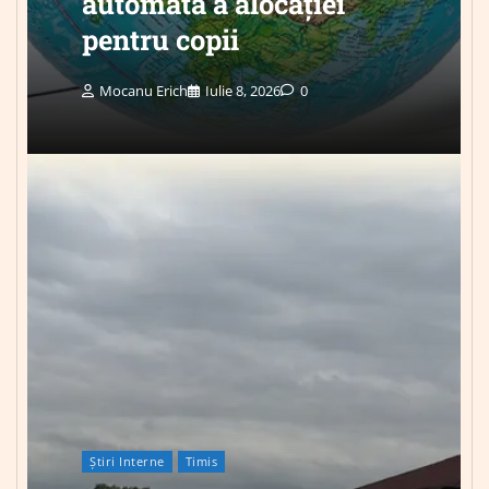
automată a alocației
pentru copii
Mocanu Erich
Iulie 8, 2026
0
Știri Interne
Timis