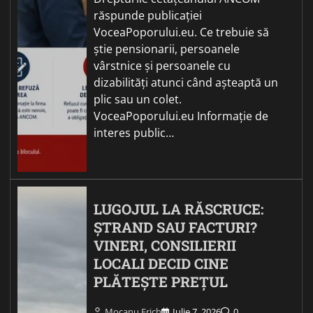
răspunde publicației
VoceaPoporului.eu. Ce trebuie să
știe pensionarii, persoanele
vârstnice și persoanele cu
dizabilități atunci când așteaptă un
plic sau un colet.
VoceaPoporului.eu Informație de
interes public…
LUGOJUL LA RĂSCRUCE:
ȘTRAND SAU FACTURI?
VINERI, CONSILIERII
LOCALI DECID CINE
PLĂTEȘTE PREȚUL
Mocanu Erich
Iulie 7, 2026
0