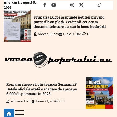
Skip
miercuri, august 5,
facebook
youtube
Mail
instagram
twitter
truth
tiktok
wha
2026
to
content
Primăria Lugoj răspunde petiției privind
parcările cu plată. Cetățenii cer acum
documentele care au stat la baza hotărârii
Mocanu Erich
Iunie 9, 2026
0
Românii încep să părăsească Germania?
Datele oficiale arată o scădere de aproape
6.000 de persoane în 2025
Mocanu Erich
Iunie 21, 2026
0