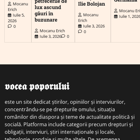
petrecerile de
Ilie Bolojan
Mocanu
lux ascund
Erich
Mocanu Er
găuri în
Mocanu
Iulie 5,
Iulie 1, 202
buzunare
Erich
2026
Iulie 3, 2026
0
Mocanu Erich
0
Iulie 3, 2026
0
𝖛𝖔𝖈𝖊𝖆 𝖕𝖔𝖕𝖔𝖗𝖚𝖑𝖚𝖎
este un site dedicat știrilor, opiniilor și interviurilor,
concentrându-se pe drepturile omului, situația
românilor din diaspora și teme de actualitate politică și
socială. Platforma include categorii precum drepturi și
obligații, interviuri, știri internaționale și locale,
tehnologie, sondaje și multe altele. De asemenea,