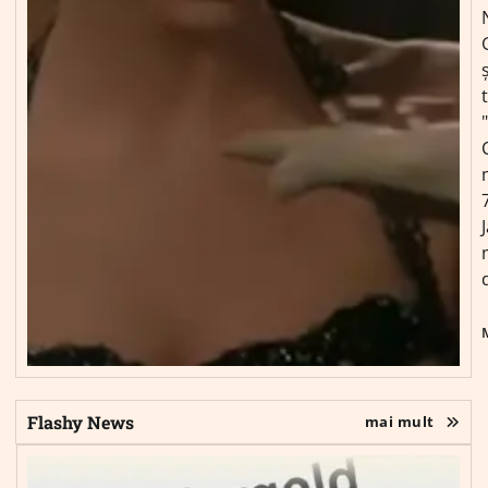
ș
Flashy News
mai mult