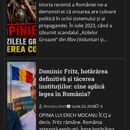
Istoria recentă a României ne-a
demonstrat că oroarea are culoare
politică în ochii sistemului și ai
propagandei. În iulie 2023, când a
izbucnit scandalul „Azilelor
Groazei” din Ilfov (Voluntari și…
Dominic Fritz, hotărârea
definitivă și tăcerea
instituțiilor: cine aplică
legea în România?
Mocanu Erich
Iunie 23, 2026
0
OPINIA LUI ERICH MOCANU ÎCCJ a
decis. Fritz rămâne. România
așteaptă explicații. Între hotărârea