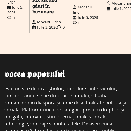
Erich
Mocanu Er
găuri în
Mocanu
Iulie 5,
Iulie 1, 202
buzunare
Erich
2026
Iulie 3, 2026
0
Mocanu Erich
0
Iulie 3, 2026
0
𝖛𝖔𝖈𝖊𝖆 𝖕𝖔𝖕𝖔𝖗𝖚𝖑𝖚𝖎
este un site dedicat știrilor, opiniilor și interviurilor,
concentrându-se pe drepturile omului, situația
românilor din diaspora și teme de actualitate politică și
socială. Platforma include categorii precum drepturi și
obligații, interviuri, știri internaționale și locale,
tehnologie, sondaje și multe altele. De asemenea,
promovează dezbaterile pe teme de interes public,