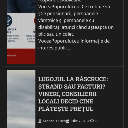
VoceaPoporului.eu. Ce trebuie să
știe pensionarii, persoanele
vârstnice și persoanele cu
dizabilități atunci când așteaptă un
plic sau un colet.
VoceaPoporului.eu Informație de
interes public…
LUGOJUL LA RĂSCRUCE:
ȘTRAND SAU FACTURI?
VINERI, CONSILIERII
LOCALI DECID CINE
PLĂTEȘTE PREȚUL
Mocanu Erich
Iulie 7, 2026
0