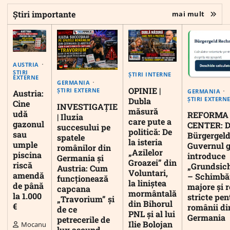
Știri importante
mai mult
AUSTRIA
ȘTIRI
ȘTIRI INTERNE
EXTERNE
GERMANIA
OPINIE |
ȘTIRI EXTERNE
GERMANIA
Austria:
ȘTIRI EXTERN
Dubla
Cine
INVESTIGAȚIE
măsură
udă
REFORMA
| Iluzia
care pute a
gazonul
CENTER: D
succesului pe
politică: De
sau
Bürgergeld
spatele
la isteria
umple
Guvernul 
românilor din
„Azilelor
piscina
introduce
Germania și
Groazei” din
riscă
„Grundsic
Austria: Cum
Voluntari,
amendă
– Schimbă
funcționează
la liniștea
de până
majore și r
capcana
mormântală
la 1.000
stricte pen
„Travorium” și
din Bihorul
€
românii di
de ce
PNL și al lui
Germania
petrecerile de
Ilie Bolojan
Mocanu
lux ascund