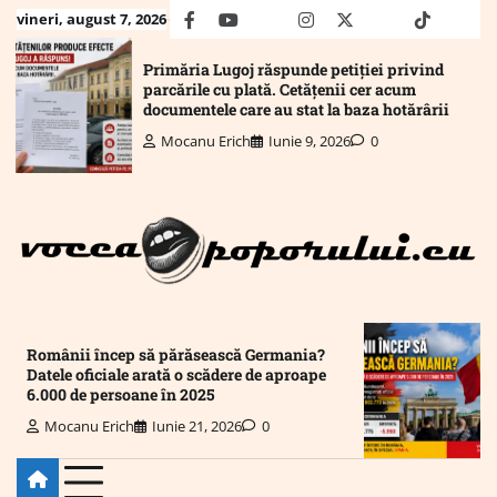
Skip
vineri, august 7, 2026
facebook
youtube
Mail
instagram
twitter
truth
tiktok
wha
to
content
Primăria Lugoj răspunde petiției privind
parcările cu plată. Cetățenii cer acum
documentele care au stat la baza hotărârii
Mocanu Erich
Iunie 9, 2026
0
Românii încep să părăsească Germania?
Datele oficiale arată o scădere de aproape
6.000 de persoane în 2025
Mocanu Erich
Iunie 21, 2026
0