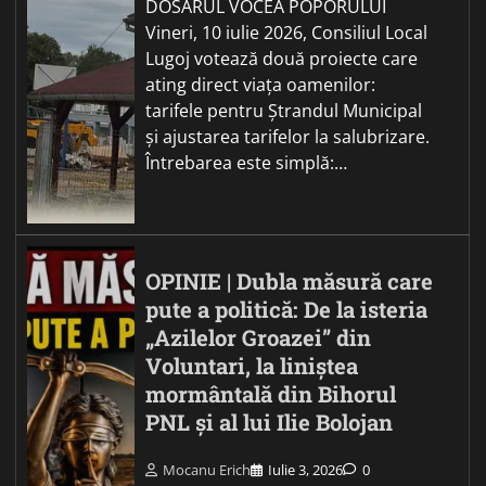
DOSARUL VOCEA POPORULUI
Vineri, 10 iulie 2026, Consiliul Local
Lugoj votează două proiecte care
ating direct viața oamenilor:
tarifele pentru Ștrandul Municipal
și ajustarea tarifelor la salubrizare.
Întrebarea este simplă:…
OPINIE | Dubla măsură care
pute a politică: De la isteria
„Azilelor Groazei” din
Voluntari, la liniștea
mormântală din Bihorul
PNL și al lui Ilie Bolojan
Mocanu Erich
Iulie 3, 2026
0