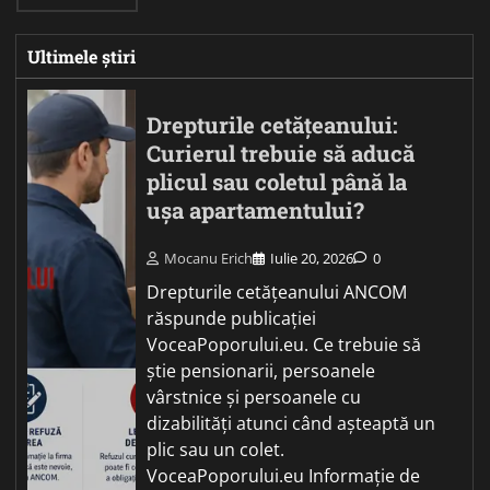
Ultimele știri
Drepturile cetățeanului:
Curierul trebuie să aducă
plicul sau coletul până la
ușa apartamentului?
Mocanu Erich
Iulie 20, 2026
0
Drepturile cetățeanului ANCOM
răspunde publicației
VoceaPoporului.eu. Ce trebuie să
știe pensionarii, persoanele
vârstnice și persoanele cu
dizabilități atunci când așteaptă un
plic sau un colet.
VoceaPoporului.eu Informație de