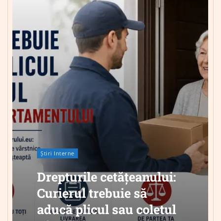
Știri Interne
Drepturile cetățeanului:
Curierul trebuie să
aducă plicul sau coletul