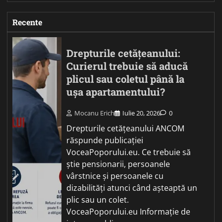
Recente
Drepturile cetățeanului:
Curierul trebuie să aducă
plicul sau coletul până la
ușa apartamentului?
Mocanu Erich
Iulie 20, 2026
0
Drepturile cetățeanului ANCOM
răspunde publicației
VoceaPoporului.eu. Ce trebuie să
știe pensionarii, persoanele
vârstnice și persoanele cu
dizabilități atunci când așteaptă un
plic sau un colet.
VoceaPoporului.eu Informație de