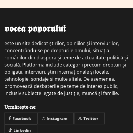
𝖛𝖔𝖈𝖊𝖆 𝖕𝖔𝖕𝖔𝖗𝖚𝖑𝖚𝖎
este un site dedicat știrilor, opiniilor și interviurilor,
concentrându-se pe drepturile omului, situația
românilor din diaspora și teme de actualitate politică și
socială. Platforma include categorii precum drepturi și
obligații, interviuri, știri internaționale și locale,
tehnologie, sondaje și multe altele. De asemenea,
promovează dezbaterile pe teme de interes public,
inclusiv subiecte legate de justiție, muncă și familie.
Urmărește-ne:
Facebook
Instagram
Twitter
Linkedin