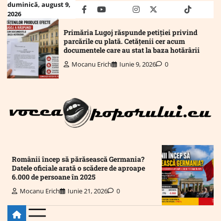
Skip
duminică, august 9,
facebook
youtube
Mail
instagram
twitter
truth
tiktok
wha
2026
to
content
Primăria Lugoj răspunde petiției privind
parcările cu plată. Cetățenii cer acum
documentele care au stat la baza hotărârii
Mocanu Erich
Iunie 9, 2026
0
Românii încep să părăsească Germania?
Datele oficiale arată o scădere de aproape
6.000 de persoane în 2025
Mocanu Erich
Iunie 21, 2026
0