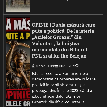
OPINIE | Dubla măsură care
pute a politică: De la isteria
„Azilelor Groazei” din
Voluntari, la liniștea
mormântală din Bihorul
PNL și al lui Ilie Bolojan
Mocanu Erich
Iulie 3, 2026
0
Istoria recentă a României ne-a
demonstrat că oroarea are culoare
politică în ochii sistemului și ai
propagandei. În iulie 2023, când a
izbucnit scandalul „Azilelor
Groazei” din Ilfov (Voluntari și…