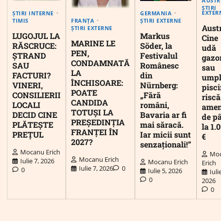
AUSTR
ȘTIRI
EXTER
ȘTIRI INTERNE
GERMANIA
FRANȚA
TIMIS
ȘTIRI EXTERNE
Austr
ȘTIRI EXTERNE
LUGOJUL LA
Markus
Cine
MARINE LE
RĂSCRUCE:
Söder, la
udă
PEN,
ȘTRAND
Festivalul
gazo
CONDAMNATĂ
SAU
Românesc
sau
LA
FACTURI?
din
umpl
ÎNCHISOARE:
VINERI,
Nürnberg:
pisc
POATE
CONSILIERII
„Fără
riscă
CANDIDA
LOCALI
români,
ame
TOTUȘI LA
DECID CINE
Bavaria ar fi
de p
PREȘEDINȚIA
PLĂTEȘTE
mai săracă.
la 1.
FRANȚEI ÎN
PREȚUL
Iar micii sunt
€
2027?
senzaționali!”
Mocanu Erich
Mo
Mocanu Erich
Iulie 7, 2026
Mocanu Erich
Erich
Iulie 7, 2026
0
0
Iulie 5, 2026
Iuli
0
2026
0