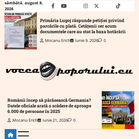
Skip
sâmbătă, august 8,
facebook
youtube
Mail
instagram
twitter
truth
tiktok
wha
2026
to
content
Primăria Lugoj răspunde petiției privind
parcările cu plată. Cetățenii cer acum
documentele care au stat la baza hotărârii
Mocanu Erich
Iunie 9, 2026
0
Românii încep să părăsească Germania?
Datele oficiale arată o scădere de aproape
6.000 de persoane în 2025
Mocanu Erich
Iunie 21, 2026
0