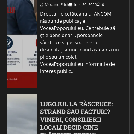
Mocanu Erich
Iulie 20, 2026
0
Drepturile cetățeanului ANCOM
răspunde publicației
VoceaPoporului.eu. Ce trebuie să
știe pensionarii, persoanele
vârstnice și persoanele cu
dizabilități atunci când așteaptă un
plic sau un colet.
VoceaPoporului.eu Informație de
interes public…
LUGOJUL LA RĂSCRUCE:
ȘTRAND SAU FACTURI?
VINERI, CONSILIERII
LOCALI DECID CINE