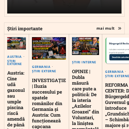
Știri importante
mai mult
AUSTRIA
ȘTIRI
ȘTIRI INTERNE
EXTERNE
GERMANIA
OPINIE |
ȘTIRI EXTERNE
GERMANIA
Austria:
ȘTIRI EXTERN
Dubla
Cine
INVESTIGAȚIE
măsură
udă
REFORMA
| Iluzia
care pute a
gazonul
CENTER: D
succesului pe
politică: De
sau
Bürgergeld
spatele
la isteria
umple
Guvernul 
românilor din
„Azilelor
piscina
introduce
Germania și
Groazei” din
riscă
„Grundsic
Austria: Cum
Voluntari,
amendă
– Schimbă
funcționează
la liniștea
de până
majore și r
capcana
mormântală