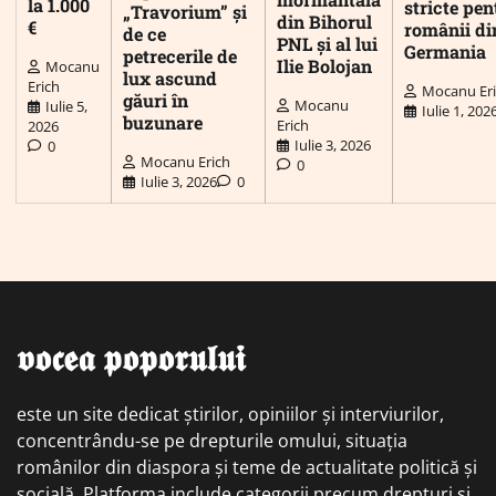
la 1.000
stricte pen
„Travorium” și
din Bihorul
€
românii di
de ce
PNL și al lui
Germania
petrecerile de
Ilie Bolojan
Mocanu
lux ascund
Erich
Mocanu Er
găuri în
Mocanu
Iulie 5,
Iulie 1, 202
buzunare
Erich
2026
Iulie 3, 2026
0
Mocanu Erich
0
Iulie 3, 2026
0
𝖛𝖔𝖈𝖊𝖆 𝖕𝖔𝖕𝖔𝖗𝖚𝖑𝖚𝖎
este un site dedicat știrilor, opiniilor și interviurilor,
concentrându-se pe drepturile omului, situația
românilor din diaspora și teme de actualitate politică și
socială. Platforma include categorii precum drepturi și