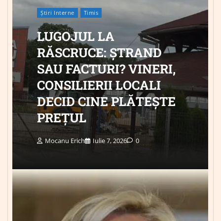
Știri Interne
Timis
LUGOJUL LA
RĂSCRUCE: ȘTRAND
SAU FACTURI? VINERI,
CONSILIERII LOCALI
DECID CINE PLĂTEȘTE
PREȚUL
Mocanu Erich
Iulie 7, 2026
0