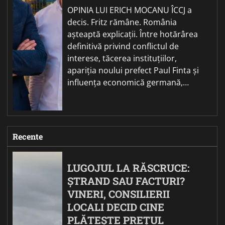
OPINIA LUI ERICH MOCANU ÎCCJ a
decis. Fritz rămâne. România
așteaptă explicații. Între hotărârea
definitivă privind conflictul de
interese, tăcerea instituțiilor,
apariția noului prefect Paul Finta și
influența economică germană,…
Recente
LUGOJUL LA RĂSCRUCE:
ȘTRAND SAU FACTURI?
VINERI, CONSILIERII
LOCALI DECID CINE
PLĂTEȘTE PREȚUL