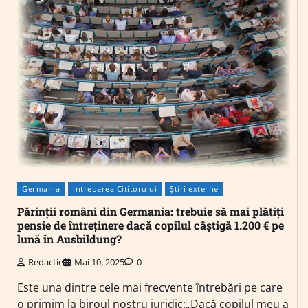
Germania
intrebarea Cititorului
Știri externe
Părinții români din Germania: trebuie să mai plătiți
pensie de întreținere dacă copilul câștigă 1.200 € pe
lună în Ausbildung?
Redactie
Mai 10, 2025
0
Este una dintre cele mai frecvente întrebări pe care
o primim la biroul nostru juridic:„Dacă copilul meu a