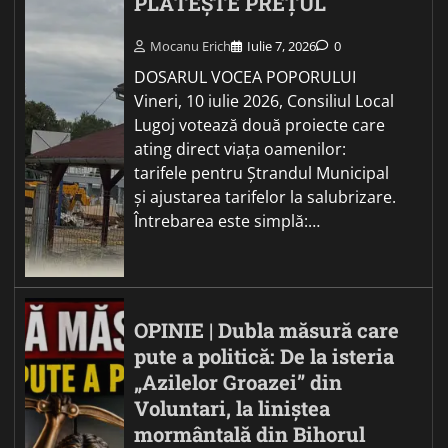
PLĂTEȘTE PREȚUL
Mocanu Erich
Iulie 7, 2026
0
DOSARUL VOCEA POPORULUI
Vineri, 10 iulie 2026, Consiliul Local
Lugoj votează două proiecte care
ating direct viața oamenilor:
tarifele pentru Ștrandul Municipal
și ajustarea tarifelor la salubrizare.
Întrebarea este simplă:…
OPINIE | Dubla măsură care
pute a politică: De la isteria
„Azilelor Groazei” din
Voluntari, la liniștea
mormântală din Bihorul