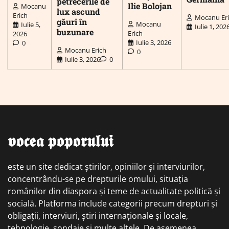
petrecerile de
Ilie Bolojan
Mocanu
lux ascund
Erich
Mocanu Er
găuri în
Mocanu
Iulie 5,
Iulie 1, 202
buzunare
Erich
2026
Iulie 3, 2026
0
Mocanu Erich
0
Iulie 3, 2026
0
𝖛𝖔𝖈𝖊𝖆 𝖕𝖔𝖕𝖔𝖗𝖚𝖑𝖚𝖎
este un site dedicat știrilor, opiniilor și interviurilor,
concentrându-se pe drepturile omului, situația
românilor din diaspora și teme de actualitate politică și
socială. Platforma include categorii precum drepturi și
obligații, interviuri, știri internaționale și locale,
tehnologie, sondaje și multe altele. De asemenea,