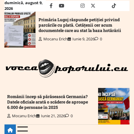
Skip
duminică, august 9,
facebook
youtube
Mail
instagram
twitter
truth
tiktok
wha
2026
to
content
Primăria Lugoj răspunde petiției privind
parcările cu plată. Cetățenii cer acum
documentele care au stat la baza hotărârii
Mocanu Erich
Iunie 9, 2026
0
Românii încep să părăsească Germania?
Datele oficiale arată o scădere de aproape
6.000 de persoane în 2025
Mocanu Erich
Iunie 21, 2026
0