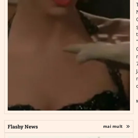
ș
Flashy News
mai mult