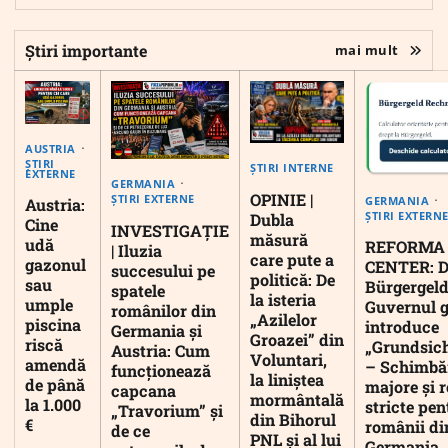
Știri importante
mai mult
AUSTRIA
ȘTIRI
ȘTIRI INTERNE
EXTERNE
GERMANIA
OPINIE |
ȘTIRI EXTERNE
GERMANIA
Austria:
ȘTIRI EXTERN
Dubla
Cine
INVESTIGAȚIE
măsură
udă
REFORMA
| Iluzia
care pute a
gazonul
CENTER: D
succesului pe
politică: De
sau
Bürgergeld
spatele
la isteria
umple
Guvernul 
românilor din
„Azilelor
piscina
introduce
Germania și
Groazei” din
riscă
„Grundsic
Austria: Cum
Voluntari,
amendă
– Schimbă
funcționează
la liniștea
de până
majore și r
capcana
mormântală
la 1.000
stricte pen
„Travorium” și
din Bihorul
€
românii di
de ce
PNL și al lui
Germania