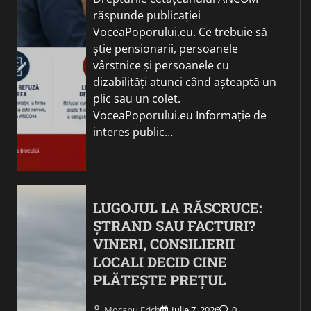
răspunde publicației
VoceaPoporului.eu. Ce trebuie să
știe pensionarii, persoanele
vârstnice și persoanele cu
dizabilități atunci când așteaptă un
plic sau un colet.
VoceaPoporului.eu Informație de
interes public…
LUGOJUL LA RĂSCRUCE:
ȘTRAND SAU FACTURI?
VINERI, CONSILIERII
LOCALI DECID CINE
PLĂTEȘTE PREȚUL
Mocanu Erich
Iulie 7, 2026
0