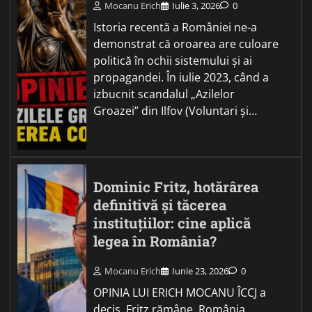
Mocanu Erich
Iulie 3, 2026
0
Istoria recentă a României ne-a
demonstrat că oroarea are culoare
politică în ochii sistemului și ai
propagandei. În iulie 2023, când a
izbucnit scandalul „Azilelor
Groazei” din Ilfov (Voluntari și…
Dominic Fritz, hotărârea
definitivă și tăcerea
instituțiilor: cine aplică
legea în România?
Mocanu Erich
Iunie 23, 2026
0
OPINIA LUI ERICH MOCANU ÎCCJ a
decis. Fritz rămâne. România