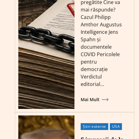
pregătite Cine va
mai răspunde?
Cazul Philipp
Amthor Augustus
Intelligence Jens
Spahn și
documentele
COVID Pericolele
pentru
democrație
Verdictul
editorial…
Mai Mult
Știri externe
USA