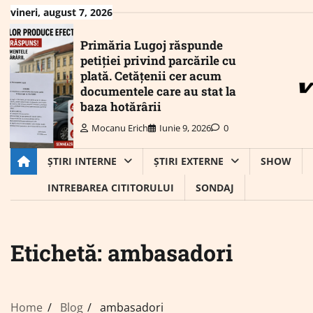
Skip
vineri, august 7, 2026
to
content
Primăria Lugoj răspunde
petiției privind parcările cu
plată. Cetățenii cer acum
documentele care au stat la
baza hotărârii
Mocanu Erich
Iunie 9, 2026
0
ȘTIRI INTERNE
ȘTIRI EXTERNE
SHOW
INTREBAREA CITITORULUI
SONDAJ
Etichetă:
ambasadori
Home
Blog
ambasadori