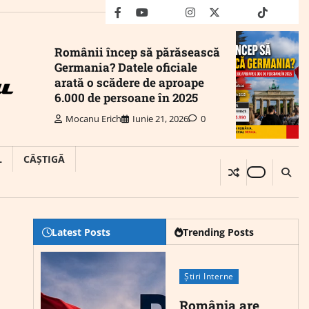
facebook
youtube
Mail
instagram
twitter
truth
tiktok
wha
Românii încep să părăsească
Germania? Datele oficiale
arată o scădere de aproape
6.000 de persoane în 2025
Mocanu Erich
Iunie 21, 2026
0
L
CÂȘTIGĂ
Latest Posts
Trending Posts
Știri Interne
România are