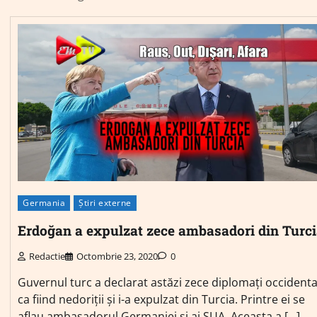
Germania
Știri externe
Erdoğan a expulzat zece ambasadori din Turc
Redactie
Octombrie 23, 2020
0
Guvernul turc a declarat astăzi zece diplomați occidenta
ca fiind nedoriții și i-a expulzat din Turcia. Printre ei se
aflau ambasadorul Germaniei și ai SUA. Aceasta a […]