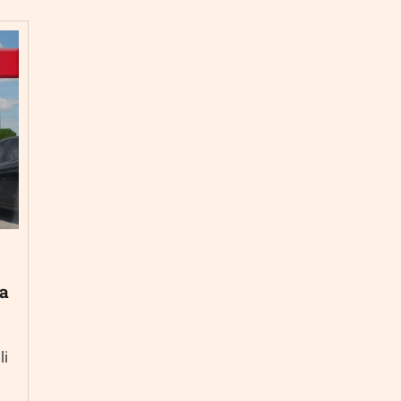
ia
li