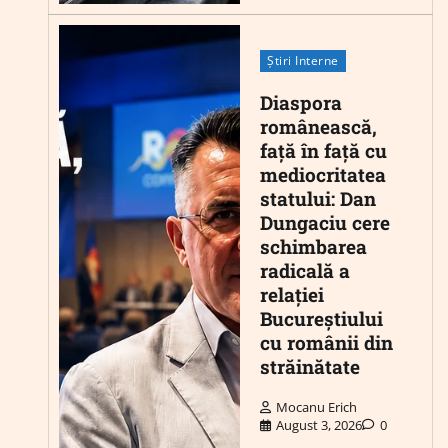
Știri Interne
Diaspora
românească,
față în față cu
mediocritatea
statului: Dan
Dungaciu cere
schimbarea
radicală a
relației
Bucureștiului
cu românii din
străinătate
Mocanu Erich
August 3, 2026
0