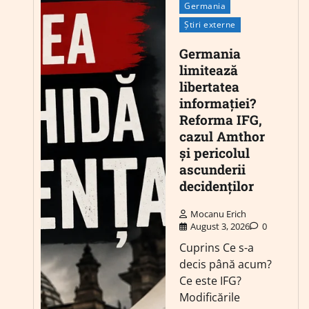
Germania
Știri externe
Germania
limitează
libertatea
informației?
Reforma IFG,
cazul Amthor
și pericolul
ascunderii
decidenților
Mocanu Erich
August 3, 2026
0
Cuprins Ce s-a
decis până acum?
Ce este IFG?
Modificările