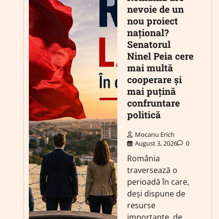
nevoie de un
nou proiect
național?
Senatorul
Ninel Peia cere
mai multă
cooperare și
mai puțină
confruntare
politică
Mocanu Erich
August 3, 2026
0
România
traversează o
perioadă în care,
deși dispune de
resurse
importante, de