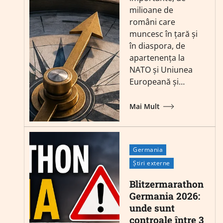
milioane de
români care
muncesc în țară și
în diaspora, de
apartenența la
NATO și Uniunea
Europeană și…
Mai Mult
Germania
Știri externe
Blitzermarathon
Germania 2026:
unde sunt
controale între 3