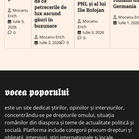
de ce
PNL și al lui
Germania
petrecerile de
Ilie Bolojan
Mocanu
lux ascund
Erich
Mocanu Er
găuri în
Mocanu
Iulie 5,
Iulie 1, 202
buzunare
Erich
2026
Iulie 3, 2026
0
Mocanu Erich
0
Iulie 3, 2026
0
𝖛𝖔𝖈𝖊𝖆 𝖕𝖔𝖕𝖔𝖗𝖚𝖑𝖚𝖎
este un site dedicat știrilor, opiniilor și interviurilor,
concentrându-se pe drepturile omului, situația
românilor din diaspora și teme de actualitate politică și
socială. Platforma include categorii precum drepturi și
obligații, interviuri, știri internaționale și locale,