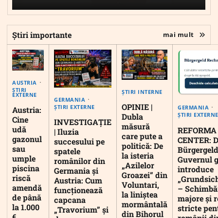
Știri importante
mai mult
AUSTRIA
ȘTIRI
ȘTIRI INTERNE
EXTERNE
GERMANIA
OPINIE |
ȘTIRI EXTERNE
GERMANIA
Austria:
ȘTIRI EXTERN
Dubla
Cine
INVESTIGAȚIE
măsură
udă
REFORMA
| Iluzia
care pute a
gazonul
CENTER: D
succesului pe
politică: De
sau
Bürgergeld
spatele
la isteria
umple
Guvernul 
românilor din
„Azilelor
piscina
introduce
Germania și
Groazei” din
riscă
„Grundsic
Austria: Cum
Voluntari,
amendă
– Schimbă
funcționează
la liniștea
de până
majore și r
capcana
mormântală
la 1.000
stricte pen
„Travorium” și
din Bihorul
€
românii di