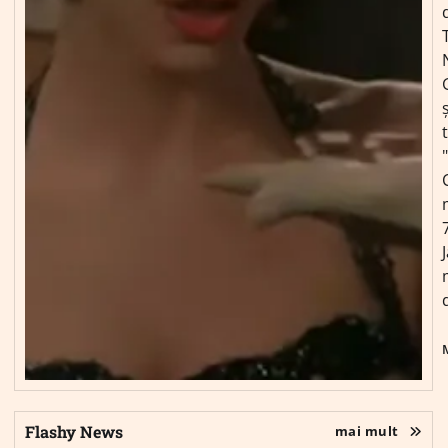
ș
Flashy News
mai mult