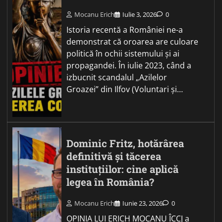
Mocanu Erich
Iulie 3, 2026
0
Istoria recentă a României ne-a
demonstrat că oroarea are culoare
politică în ochii sistemului și ai
propagandei. În iulie 2023, când a
izbucnit scandalul „Azilelor
Groazei” din Ilfov (Voluntari și…
Dominic Fritz, hotărârea
definitivă și tăcerea
instituțiilor: cine aplică
legea în România?
Mocanu Erich
Iunie 23, 2026
0
OPINIA LUI ERICH MOCANU ÎCCJ a