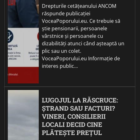
Drepturile cetățeanului ANCOM
răspunde publicației
VoceaPoporului.eu. Ce trebuie să
știe pensionarii, persoanele
vârstnice și persoanele cu
dizabilități atunci când așteaptă un
plic sau un colet.
VoceaPoporului.eu Informație de
interes public…
LUGOJUL LA RĂSCRUCE:
ȘTRAND SAU FACTURI?
VINERI, CONSILIERII
LOCALI DECID CINE
PLĂTEȘTE PREȚUL