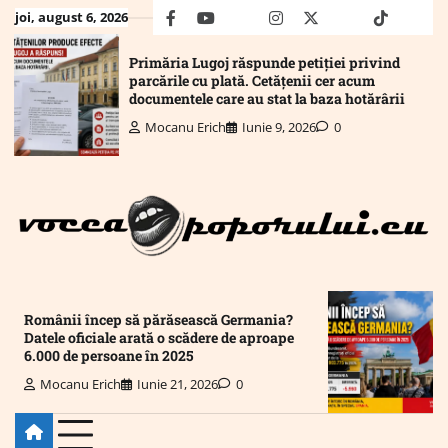
Skip
joi, august 6, 2026
facebook
youtube
Mail
instagram
twitter
truth
tiktok
wha
to
content
Primăria Lugoj răspunde petiției privind
parcările cu plată. Cetățenii cer acum
documentele care au stat la baza hotărârii
Mocanu Erich
Iunie 9, 2026
0
Românii încep să părăsească Germania?
Datele oficiale arată o scădere de aproape
6.000 de persoane în 2025
Mocanu Erich
Iunie 21, 2026
0