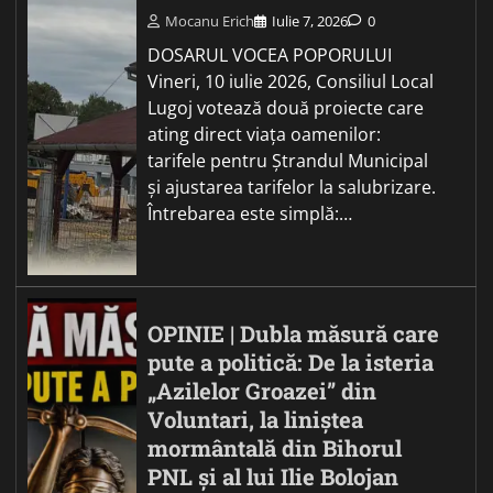
Mocanu Erich
Iulie 7, 2026
0
DOSARUL VOCEA POPORULUI
Vineri, 10 iulie 2026, Consiliul Local
Lugoj votează două proiecte care
ating direct viața oamenilor:
tarifele pentru Ștrandul Municipal
și ajustarea tarifelor la salubrizare.
Întrebarea este simplă:…
OPINIE | Dubla măsură care
pute a politică: De la isteria
„Azilelor Groazei” din
Voluntari, la liniștea
mormântală din Bihorul
PNL și al lui Ilie Bolojan