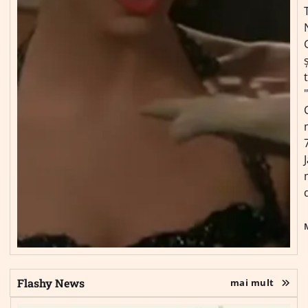
ș
Flashy News
mai mult