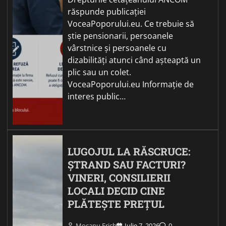
răspunde publicației
VoceaPoporului.eu. Ce trebuie să
știe pensionarii, persoanele
vârstnice și persoanele cu
dizabilități atunci când așteaptă un
plic sau un colet.
VoceaPoporului.eu Informație de
interes public…
LUGOJUL LA RĂSCRUCE:
ȘTRAND SAU FACTURI?
VINERI, CONSILIERII
LOCALI DECID CINE
PLĂTEȘTE PREȚUL
Mocanu Erich
Iulie 7, 2026
0