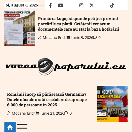
Skip
joi, august 6, 2026
facebook
youtube
Mail
instagram
twitter
truth
tiktok
wha
to
content
Primăria Lugoj răspunde petiției privind
parcările cu plată. Cetățenii cer acum
documentele care au stat la baza hotărârii
Mocanu Erich
Iunie 9, 2026
0
Românii încep să părăsească Germania?
Datele oficiale arată o scădere de aproape
6.000 de persoane în 2025
Mocanu Erich
Iunie 21, 2026
0