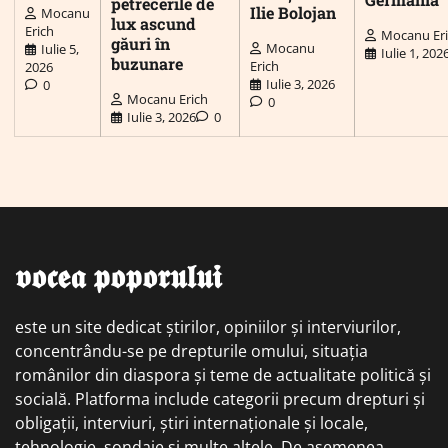
petrecerile de
Ilie Bolojan
Mocanu
lux ascund
Erich
Mocanu Er
găuri în
Mocanu
Iulie 5,
Iulie 1, 202
buzunare
Erich
2026
Iulie 3, 2026
0
Mocanu Erich
0
Iulie 3, 2026
0
𝖛𝖔𝖈𝖊𝖆 𝖕𝖔𝖕𝖔𝖗𝖚𝖑𝖚𝖎
este un site dedicat știrilor, opiniilor și interviurilor,
concentrându-se pe drepturile omului, situația
românilor din diaspora și teme de actualitate politică și
socială. Platforma include categorii precum drepturi și
obligații, interviuri, știri internaționale și locale,
tehnologie, sondaje și multe altele. De asemenea,