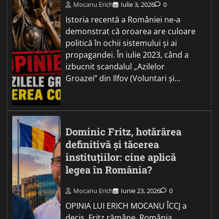
Mocanu Erich
Iulie 3, 2026
0
Istoria recentă a României ne-a
demonstrat că oroarea are culoare
politică în ochii sistemului și ai
propagandei. În iulie 2023, când a
izbucnit scandalul „Azilelor
Groazei” din Ilfov (Voluntari și…
Dominic Fritz, hotărârea
definitivă și tăcerea
instituțiilor: cine aplică
legea în România?
Mocanu Erich
Iunie 23, 2026
0
OPINIA LUI ERICH MOCANU ÎCCJ a
decis. Fritz rămâne. România