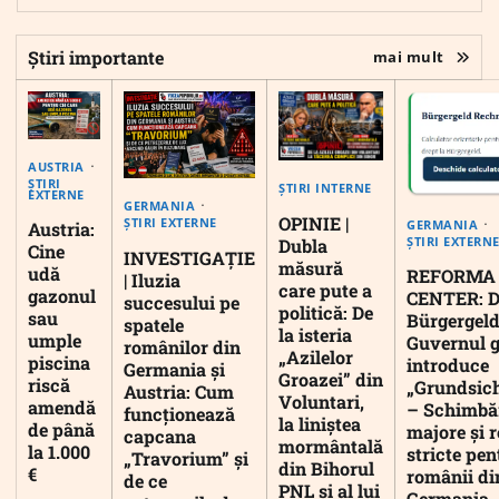
Știri importante
mai mult
AUSTRIA
ȘTIRI
ȘTIRI INTERNE
EXTERNE
GERMANIA
OPINIE |
ȘTIRI EXTERNE
GERMANIA
Austria:
ȘTIRI EXTERN
Dubla
Cine
INVESTIGAȚIE
măsură
udă
REFORMA
| Iluzia
care pute a
gazonul
CENTER: D
succesului pe
politică: De
sau
Bürgergeld
spatele
la isteria
umple
Guvernul 
românilor din
„Azilelor
piscina
introduce
Germania și
Groazei” din
riscă
„Grundsic
Austria: Cum
Voluntari,
amendă
– Schimbă
funcționează
la liniștea
de până
majore și r
capcana
mormântală
la 1.000
stricte pen
„Travorium” și
din Bihorul
€
românii di
de ce
PNL și al lui
Germania