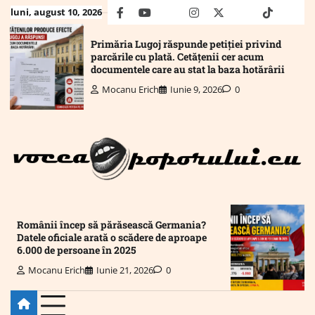
Skip
luni, august 10, 2026
facebook
youtube
Mail
instagram
twitter
truth
tiktok
wha
to
content
Primăria Lugoj răspunde petiției privind
parcările cu plată. Cetățenii cer acum
documentele care au stat la baza hotărârii
Mocanu Erich
Iunie 9, 2026
0
Românii încep să părăsească Germania?
Datele oficiale arată o scădere de aproape
6.000 de persoane în 2025
Mocanu Erich
Iunie 21, 2026
0