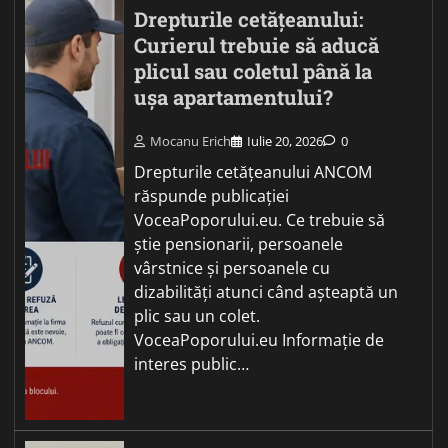
Drepturile cetățeanului:
Curierul trebuie să aducă
plicul sau coletul până la
ușa apartamentului?
Mocanu Erich
Iulie 20, 2026
0
Drepturile cetățeanului ANCOM
răspunde publicației
VoceaPoporului.eu. Ce trebuie să
știe pensionarii, persoanele
vârstnice și persoanele cu
dizabilități atunci când așteaptă un
plic sau un colet.
VoceaPoporului.eu Informație de
interes public…