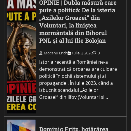
OPINIE | Dubla măsură care
pute a politică: De la isteria
„Azilelor Groazei” din
Voluntari, la liniștea
mormântală din Bihorul
PNL și al lui Ilie Bolojan
Mocanu Erich
Iulie 3, 2026
0
Istoria recentă a României ne-a
demonstrat că oroarea are culoare
politică în ochii sistemului și ai
propagandei. În iulie 2023, când a
izbucnit scandalul „Azilelor
Groazei” din Ilfov (Voluntari și…
Dominic Fritz, hotărârea