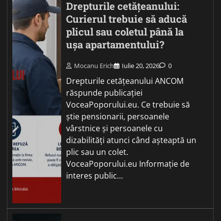
Drepturile cetățeanului:
Curierul trebuie să aducă
plicul sau coletul până la
ușa apartamentului?
Mocanu Erich
Iulie 20, 2026
0
Drepturile cetățeanului ANCOM
răspunde publicației
VoceaPoporului.eu. Ce trebuie să
știe pensionarii, persoanele
vârstnice și persoanele cu
dizabilități atunci când așteaptă un
plic sau un colet.
VoceaPoporului.eu Informație de
interes public…