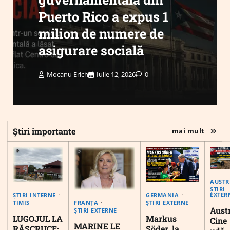
Puerto Rico a expus 1
milion de numere de
asigurare socială
Mocanu Erich
Iulie 12, 2026
0
Știri importante
mai mult
AUSTR
ȘTIRI
EXTER
ȘTIRI INTERNE
GERMANIA
FRANȚA
TIMIS
ȘTIRI EXTERNE
Austr
ȘTIRI EXTERNE
LUGOJUL LA
Markus
Cine
MARINE LE
RĂSCRUCE:
Söder, la