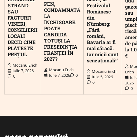
udă
PEN,
ȘTRAND
Festivalul
gazo
CONDAMNATĂ
SAU
Românesc
sau
LA
FACTURI?
din
umpl
ÎNCHISOARE:
VINERI,
Nürnberg:
pisc
POATE
CONSILIERII
„Fără
riscă
CANDIDA
LOCALI
români,
ame
TOTUȘI LA
DECID CINE
Bavaria ar fi
de p
PREȘEDINȚIA
PLĂTEȘTE
mai săracă.
la 1.
FRANȚEI ÎN
PREȚUL
Iar micii sunt
€
2027?
senzaționali!”
Mocanu Erich
Mo
Mocanu Erich
Iulie 7, 2026
Mocanu Erich
Erich
Iulie 7, 2026
0
0
Iulie 5, 2026
Iuli
0
2026
0
𝖛𝖔𝖈𝖊𝖆 𝖕𝖔𝖕𝖔𝖗𝖚𝖑𝖚𝖎