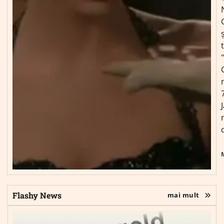
ș
Flashy News
mai mult