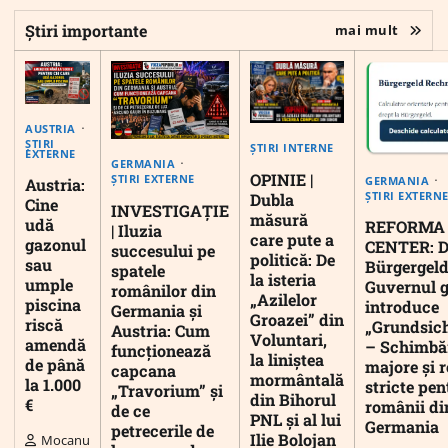
Știri importante
mai mult
AUSTRIA
ȘTIRI
ȘTIRI INTERNE
EXTERNE
GERMANIA
OPINIE |
ȘTIRI EXTERNE
GERMANIA
Austria:
ȘTIRI EXTERN
Dubla
Cine
INVESTIGAȚIE
măsură
udă
REFORMA
| Iluzia
care pute a
gazonul
CENTER: D
succesului pe
politică: De
sau
Bürgergeld
spatele
la isteria
umple
Guvernul 
românilor din
„Azilelor
piscina
introduce
Germania și
Groazei” din
riscă
„Grundsic
Austria: Cum
Voluntari,
amendă
– Schimbă
funcționează
la liniștea
de până
majore și r
capcana
mormântală
la 1.000
stricte pen
„Travorium” și
din Bihorul
€
românii di
de ce
PNL și al lui
Germania
petrecerile de
Ilie Bolojan
Mocanu