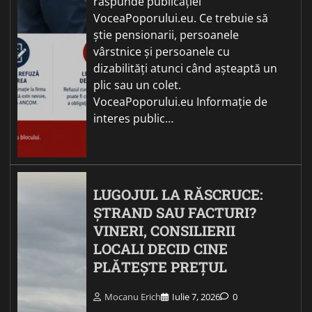
răspunde publicației
VoceaPoporului.eu. Ce trebuie să
știe pensionarii, persoanele
vârstnice și persoanele cu
dizabilități atunci când așteaptă un
plic sau un colet.
VoceaPoporului.eu Informație de
interes public…
LUGOJUL LA RĂSCRUCE:
ȘTRAND SAU FACTURI?
VINERI, CONSILIERII
LOCALI DECID CINE
PLĂTEȘTE PREȚUL
Mocanu Erich
Iulie 7, 2026
0