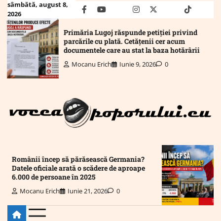
Skip
sâmbătă, august 8,
facebook
youtube
Mail
instagram
twitter
truth
tiktok
wha
2026
to
content
Primăria Lugoj răspunde petiției privind
parcările cu plată. Cetățenii cer acum
documentele care au stat la baza hotărârii
Mocanu Erich
Iunie 9, 2026
0
Românii încep să părăsească Germania?
Datele oficiale arată o scădere de aproape
6.000 de persoane în 2025
Mocanu Erich
Iunie 21, 2026
0