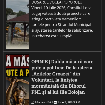
DOSARUL VOCEA POPORULUI
Vineri, 10 iulie 2026, Consiliul Local
Lugoj votează două proiecte care
ating direct viața oamenilor:
tarifele pentru Ștrandul Municipal
și ajustarea tarifelor la salubrizare.
Întrebarea este simplă:…
OPINIE | Dubla măsură care
pute a politică: De la isteria
„Azilelor Groazei” din
Voluntari, la liniștea
mormântală din Bihorul
PNL și al lui Ilie Bolojan
Mocanu Erich
Iulie 3, 2026
0