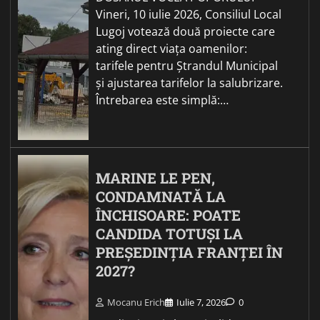
Vineri, 10 iulie 2026, Consiliul Local
Lugoj votează două proiecte care
ating direct viața oamenilor:
tarifele pentru Ștrandul Municipal
și ajustarea tarifelor la salubrizare.
Întrebarea este simplă:…
MARINE LE PEN,
CONDAMNATĂ LA
ÎNCHISOARE: POATE
CANDIDA TOTUȘI LA
PREȘEDINȚIA FRANȚEI ÎN
2027?
Mocanu Erich
Iulie 7, 2026
0