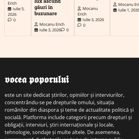
lux ascund
Erich
Mocanu Er
găuri în
Mocanu
Iulie 5,
Iulie 1, 202
buzunare
Erich
2026
Iulie 3, 2026
0
Mocanu Erich
0
Iulie 3, 2026
0
𝖛𝖔𝖈𝖊𝖆 𝖕𝖔𝖕𝖔𝖗𝖚𝖑𝖚𝖎
este un site dedicat știrilor, opiniilor și interviurilor,
concentrându-se pe drepturile omului, situația
românilor din diaspora și teme de actualitate politică și
socială. Platforma include categorii precum drepturi și
obligații, interviuri, știri internaționale și locale,
tehnologie, sondaje și multe altele. De asemenea,