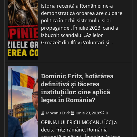
Istoria recentă a României ne-a
demonstrat că oroarea are culoare
politică în ochii sistemului și ai
propagandei. În iulie 2023, când a
izbucnit scandalul „Azilelor
Groazei” din Ilfov (Voluntari și…
Dominic Fritz, hotărârea
definitivă și tăcerea
instituțiilor: cine aplică
legea în România?
Mocanu Erich
Iunie 23, 2026
0
OPINIA LUI ERICH MOCANU ÎCCJ a
decis. Fritz rămâne. România
așteaptă explicații. Între hotărârea